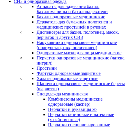
СИЗ и одноразовая одежда
Аппараты для надевания бахил.
Бахиломашины и бахилонадеватели
Бахилы одноразовые медицинские
Держатель для бумажных полотенец и
медицинских простыней в рулонах
Диспенсеры для бахил, полотенец, масок,
перчаток и других СИЗ
Нарукавники одноразовые медицинские
(полиуретан, пвх, полиэтилен)
Одноразовые маски для лица медицинские
Перчатки одноразовые медицинские (латекс,
нитрил)
Простыни
Фартуки одноразовые защитные
Халаты одноразовые защитные
Шапочки одноразовые, медицинские береты
(шарлотты)
Спецодежда медицинская
Комбинезоны медицинские
одноразовые (каспер)
Перчатки и рукавицы хб
Перчатки резиновые и латексные
(хозяйственные)
Перчатки специализированные