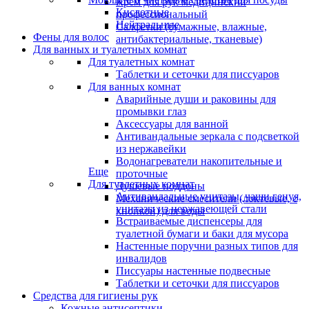
Крем для рук медицинский
Кислотные
профессиональный
Нейтральные
Салфетки (бумажные, влажные,
Фены для волос
антибактериальные, тканевые)
Для ванных и туалетных комнат
Для туалетных комнат
Таблетки и сеточки для писсуаров
Для ванных комнат
Аварийные души и раковины для
промывки глаз
Аксессуары для ванной
Антивандальные зеркала с подсветкой
из нержавейки
Водонагреватели накопительные и
Еще
проточные
Для туалетных комнат
Душевые поддоны
Антивандальные унитазы, чаши генуя,
Механические смесители (локтевые, с
унитазы из нержавеющей стали
кнопкой) для воды
Встраиваемые диспенсеры для
туалетной бумаги и баки для мусора
Настенные поручни разных типов для
инвалидов
Писсуары настенные подвесные
Таблетки и сеточки для писсуаров
Средства для гигиены рук
Кожные антисептики