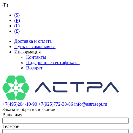
(
Р
)
($)
(
Р
)
(€)
(£)
Доставка и оплата
Пункты самовывоза
Информация
Контакты
Подарочные сертификаты
Возврат
+7(495)204-10-90
+7(925)772-38-86
info@astrasept.ru
Заказать обратный звонок
Ваше имя
Телефон