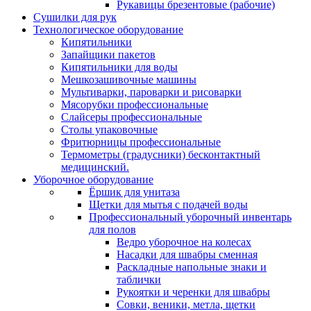
Рукавицы брезентовые (рабочие)
Сушилки для рук
Технологическое оборудование
Кипятильники
Запайщики пакетов
Кипятильники для воды
Мешкозашивочные машины
Мультиварки, пароварки и рисоварки
Мясорубки профессиональные
Слайсеры профессиональные
Столы упаковочные
Фритюрницы профессиональные
Термометры (градусники) бесконтактный
медицинский.
Уборочное оборудование
Ёршик для унитаза
Щетки для мытья с подачей воды
Профессиональный уборочный инвентарь
для полов
Ведро уборочное на колесах
Насадки для швабры сменная
Раскладные напольные знаки и
таблички
Рукоятки и черенки для швабры
Совки, веники, метла, щетки