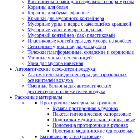
Контейнеры и баки для раздельного сбора мусора
Корзины для белья
Корзины для бумаг офисные
Крышки для мусорного контейнера
Мусорные урны и вёдра с качающейся крышкой
Мусорные урны и вёдра с педалью
Мусорный контейнер (бак) пластиковый
Пластиковые контейнеры для мусора на колёсах
Сенсорные урны и вёдра для мусора
Тележки платформенные, складские и сервисные
Уличные урны с пепельницей
Урна для мусора навесная
Автоматические освежители воздуха
Автоматические диспенсеры для аэрозольных
освежителей воздуха
Сменные баллоны для автоматических
диспенсеров и освежителей воздуха
Расходные материалы
Протирочные материалы в рулонах
Бумага протирочная в рулонах
Пакеты гигиенические одноразовые
Подстилки медицинские одноразовые
Полотенца протирочные в рулонах
Простыни медицинские одноразовые
Бытовые средства (готовые)