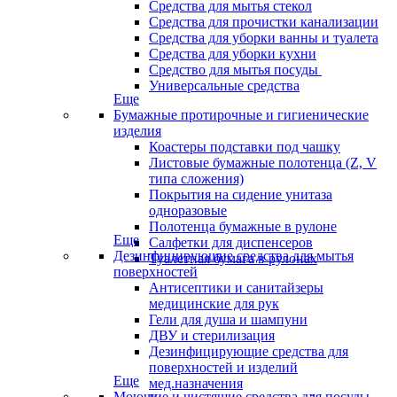
Средства для мытья стекол
Средства для прочистки канализации
Средства для уборки ванны и туалета
Средства для уборки кухни
Средство для мытья посуды
Универсальные средства
Еще
Бумажные протирочные и гигиенические
изделия
Коастеры подставки под чашку
Листовые бумажные полотенца (Z, V
типа сложения)
Покрытия на сидение унитаза
одноразовые
Полотенца бумажные в рулоне
Еще
Салфетки для диспенсеров
Дезинфицирующие средства для мытья
Туалетная бумага в рулонах
поверхностей
Антисептики и санитайзеры
медицинские для рук
Гели для душа и шампуни
ДВУ и стерилизация
Дезинфицирующие средства для
поверхностей и изделий
Еще
мед.назначения
Моющие и чистящие средства для посуды