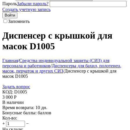
Пароль
Забыли пароль?
Создать учетную запись
Войти
Запомнить
Диспенсер с крышкой для
масок D1005
Главная
/
Средства индивидуальной защиты (СИЗ) для
персонала и работников
/
Диспенсеры для бахил, полотенец,
масок, перчаток и других СИЗ
/
Диспенсер с крышкой для
масок D1005
Задать вопрос
КОД:
D1005
3 000
Р
В наличии
Время возврата:
10 дн.
Бонусные баллы:
баллов
Кол-во:
+
−
На складе: