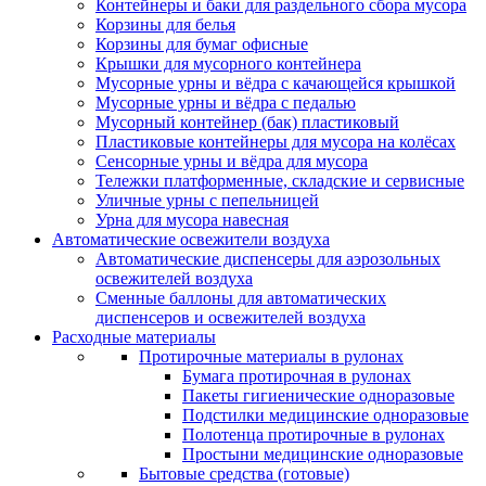
Контейнеры и баки для раздельного сбора мусора
Корзины для белья
Корзины для бумаг офисные
Крышки для мусорного контейнера
Мусорные урны и вёдра с качающейся крышкой
Мусорные урны и вёдра с педалью
Мусорный контейнер (бак) пластиковый
Пластиковые контейнеры для мусора на колёсах
Сенсорные урны и вёдра для мусора
Тележки платформенные, складские и сервисные
Уличные урны с пепельницей
Урна для мусора навесная
Автоматические освежители воздуха
Автоматические диспенсеры для аэрозольных
освежителей воздуха
Сменные баллоны для автоматических
диспенсеров и освежителей воздуха
Расходные материалы
Протирочные материалы в рулонах
Бумага протирочная в рулонах
Пакеты гигиенические одноразовые
Подстилки медицинские одноразовые
Полотенца протирочные в рулонах
Простыни медицинские одноразовые
Бытовые средства (готовые)