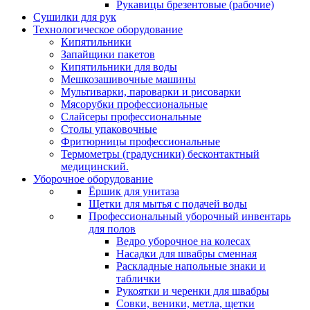
Рукавицы брезентовые (рабочие)
Сушилки для рук
Технологическое оборудование
Кипятильники
Запайщики пакетов
Кипятильники для воды
Мешкозашивочные машины
Мультиварки, пароварки и рисоварки
Мясорубки профессиональные
Слайсеры профессиональные
Столы упаковочные
Фритюрницы профессиональные
Термометры (градусники) бесконтактный
медицинский.
Уборочное оборудование
Ёршик для унитаза
Щетки для мытья с подачей воды
Профессиональный уборочный инвентарь
для полов
Ведро уборочное на колесах
Насадки для швабры сменная
Раскладные напольные знаки и
таблички
Рукоятки и черенки для швабры
Совки, веники, метла, щетки