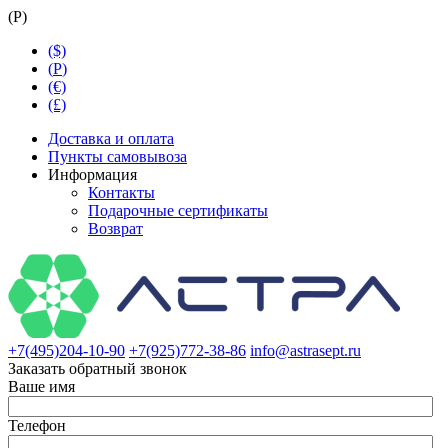
(
Р
)
($)
(
Р
)
(€)
(£)
Доставка и оплата
Пункты самовывоза
Информация
Контакты
Подарочные сертификаты
Возврат
+7(495)204-10-90
+7(925)772-38-86
info@astrasept.ru
Заказать обратный звонок
Ваше имя
Телефон