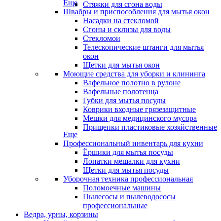
Еще
Стяжки для сгона воды
Швабры и приспособления для мытья окон
Насадки на стекломой
Сгоны и склизы для воды
Стекломои
Телескопические штанги для мытья
окон
Щетки для мытья окон
Моющие средства для уборки и клининга
Вафельное полотно в рулоне
Вафельные полотенца
Губки для мытья посуды
Коврики входные грязезащитные
Мешки для медицинского мусора
Прищепки пластиковые хозяйственные
Еще
Профессиональный инвентарь для кухни
Ёршики для мытья посуды
Лопатки мешалки для кухни
Щетки для мытья посуды
Уборочная техника профессиональная
Поломоечные машины
Пылесосы и пылеводососы
профессиональные
Ведра, урны, корзины