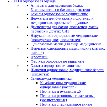
СИЗ и одноразовая одежда
Аппараты для надевания бахил.
Бахиломашины и бахилонадеватели
Бахилы одноразовые медицинские
Держатель для бумажных полотенец и
медицинских простыней в рулонах
Диспенсеры для бахил, полотенец, масок,
перчаток и других СИЗ
Нарукавники одноразовые медицинские
(полиуретан, пвх, полиэтилен)
Одноразовые маски для лица медицинские
Перчатки одноразовые медицинские (латекс,
нитрил)
Простыни
Фартуки одноразовые защитные
Халаты одноразовые защитные
Шапочки одноразовые, медицинские береты
(шарлотты)
Спецодежда медицинская
Комбинезоны медицинские
одноразовые (каспер)
Перчатки и рукавицы хб
Перчатки резиновые и латексные
(хозяйственные)
Перчатки специализированные