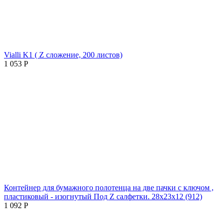
Vialli K1 ( Z сложение, 200 листов)
1 053
Р
Контейнер для бумажного полотенца на две пачки с ключом ,
пластиковый - изогнутый Под Z салфетки. 28х23х12 (912)
1 092
Р