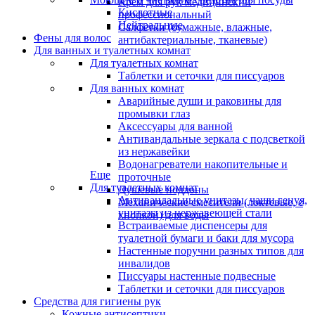
Крем для рук медицинский
Кислотные
профессиональный
Нейтральные
Салфетки (бумажные, влажные,
Фены для волос
антибактериальные, тканевые)
Для ванных и туалетных комнат
Для туалетных комнат
Таблетки и сеточки для писсуаров
Для ванных комнат
Аварийные души и раковины для
промывки глаз
Аксессуары для ванной
Антивандальные зеркала с подсветкой
из нержавейки
Водонагреватели накопительные и
Еще
проточные
Для туалетных комнат
Душевые поддоны
Антивандальные унитазы, чаши генуя,
Механические смесители (локтевые, с
унитазы из нержавеющей стали
кнопкой) для воды
Встраиваемые диспенсеры для
туалетной бумаги и баки для мусора
Настенные поручни разных типов для
инвалидов
Писсуары настенные подвесные
Таблетки и сеточки для писсуаров
Средства для гигиены рук
Кожные антисептики