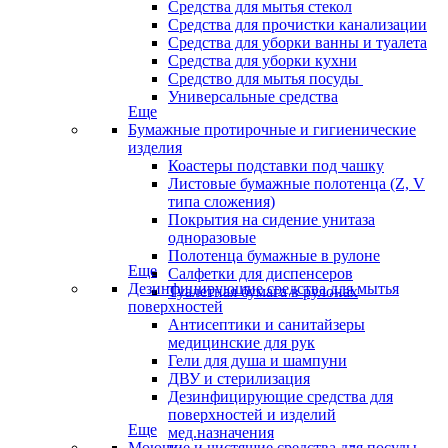
Средства для мытья стекол
Средства для прочистки канализации
Средства для уборки ванны и туалета
Средства для уборки кухни
Средство для мытья посуды
Универсальные средства
Еще
Бумажные протирочные и гигиенические
изделия
Коастеры подставки под чашку
Листовые бумажные полотенца (Z, V
типа сложения)
Покрытия на сидение унитаза
одноразовые
Полотенца бумажные в рулоне
Еще
Салфетки для диспенсеров
Дезинфицирующие средства для мытья
Туалетная бумага в рулонах
поверхностей
Антисептики и санитайзеры
медицинские для рук
Гели для душа и шампуни
ДВУ и стерилизация
Дезинфицирующие средства для
поверхностей и изделий
Еще
мед.назначения
Моющие и чистящие средства для посуды