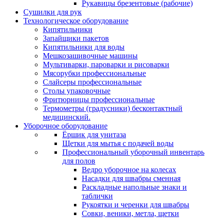
Рукавицы брезентовые (рабочие)
Сушилки для рук
Технологическое оборудование
Кипятильники
Запайщики пакетов
Кипятильники для воды
Мешкозашивочные машины
Мультиварки, пароварки и рисоварки
Мясорубки профессиональные
Слайсеры профессиональные
Столы упаковочные
Фритюрницы профессиональные
Термометры (градусники) бесконтактный
медицинский.
Уборочное оборудование
Ёршик для унитаза
Щетки для мытья с подачей воды
Профессиональный уборочный инвентарь
для полов
Ведро уборочное на колесах
Насадки для швабры сменная
Раскладные напольные знаки и
таблички
Рукоятки и черенки для швабры
Совки, веники, метла, щетки