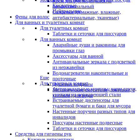
Крем для рук медицинский
Кислотные
профессиональный
Нейтральные
Салфетки (бумажные, влажные,
Фены для волос
антибактериальные, тканевые)
Для ванных и туалетных комнат
Для туалетных комнат
Таблетки и сеточки для писсуаров
Для ванных комнат
Аварийные души и раковины для
промывки глаз
Аксессуары для ванной
Антивандальные зеркала с подсветкой
из нержавейки
Водонагреватели накопительные и
Еще
проточные
Для туалетных комнат
Душевые поддоны
Антивандальные унитазы, чаши генуя,
Механические смесители (локтевые, с
унитазы из нержавеющей стали
кнопкой) для воды
Встраиваемые диспенсеры для
туалетной бумаги и баки для мусора
Настенные поручни разных типов для
инвалидов
Писсуары настенные подвесные
Таблетки и сеточки для писсуаров
Средства для гигиены рук
Кожные антисептики