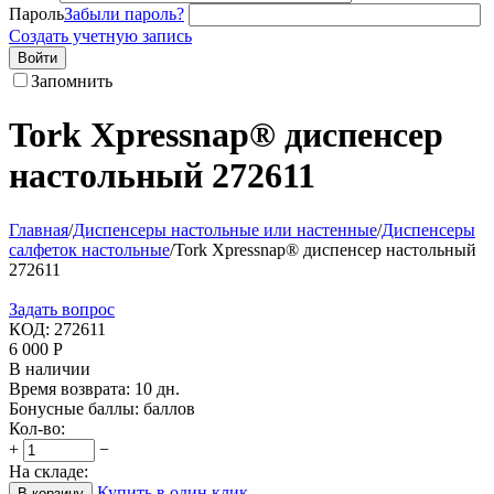
Пароль
Забыли пароль?
Создать учетную запись
Войти
Запомнить
Tork Xpressnap® диспенсер
настольный 272611
Главная
/
Диспенсеры настольные или настенные
/
Диспенсеры
салфеток настольные
/
Tork Xpressnap® диспенсер настольный
272611
Задать вопрос
КОД:
272611
6 000
Р
В наличии
Время возврата:
10 дн.
Бонусные баллы:
баллов
Кол-во:
+
−
На складе:
Купить в один клик
В корзину