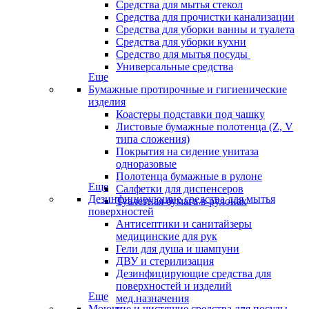
Средства для мытья стекол
Средства для прочистки канализации
Средства для уборки ванны и туалета
Средства для уборки кухни
Средство для мытья посуды
Универсальные средства
Еще
Бумажные протирочные и гигиенические
изделия
Коастеры подставки под чашку
Листовые бумажные полотенца (Z, V
типа сложения)
Покрытия на сидение унитаза
одноразовые
Полотенца бумажные в рулоне
Еще
Салфетки для диспенсеров
Дезинфицирующие средства для мытья
Туалетная бумага в рулонах
поверхностей
Антисептики и санитайзеры
медицинские для рук
Гели для душа и шампуни
ДВУ и стерилизация
Дезинфицирующие средства для
поверхностей и изделий
Еще
мед.назначения
Моющие и чистящие средства для посуды