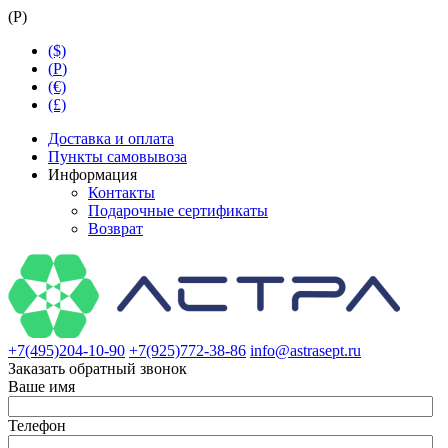
(
Р
)
($)
(
Р
)
(€)
(£)
Доставка и оплата
Пункты самовывоза
Информация
Контакты
Подарочные сертификаты
Возврат
+7(495)204-10-90
+7(925)772-38-86
info@astrasept.ru
Заказать обратный звонок
Ваше имя
Телефон