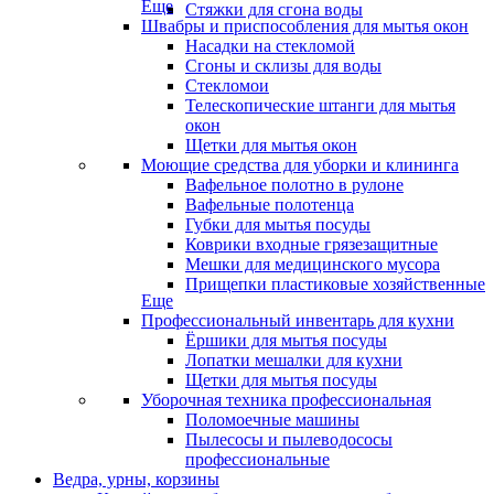
Еще
Стяжки для сгона воды
Швабры и приспособления для мытья окон
Насадки на стекломой
Сгоны и склизы для воды
Стекломои
Телескопические штанги для мытья
окон
Щетки для мытья окон
Моющие средства для уборки и клининга
Вафельное полотно в рулоне
Вафельные полотенца
Губки для мытья посуды
Коврики входные грязезащитные
Мешки для медицинского мусора
Прищепки пластиковые хозяйственные
Еще
Профессиональный инвентарь для кухни
Ёршики для мытья посуды
Лопатки мешалки для кухни
Щетки для мытья посуды
Уборочная техника профессиональная
Поломоечные машины
Пылесосы и пылеводососы
профессиональные
Ведра, урны, корзины