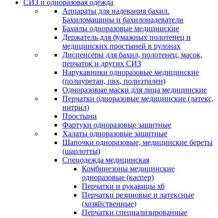
СИЗ и одноразовая одежда
Аппараты для надевания бахил.
Бахиломашины и бахилонадеватели
Бахилы одноразовые медицинские
Держатель для бумажных полотенец и
медицинских простыней в рулонах
Диспенсеры для бахил, полотенец, масок,
перчаток и других СИЗ
Нарукавники одноразовые медицинские
(полиуретан, пвх, полиэтилен)
Одноразовые маски для лица медицинские
Перчатки одноразовые медицинские (латекс,
нитрил)
Простыни
Фартуки одноразовые защитные
Халаты одноразовые защитные
Шапочки одноразовые, медицинские береты
(шарлотты)
Спецодежда медицинская
Комбинезоны медицинские
одноразовые (каспер)
Перчатки и рукавицы хб
Перчатки резиновые и латексные
(хозяйственные)
Перчатки специализированные