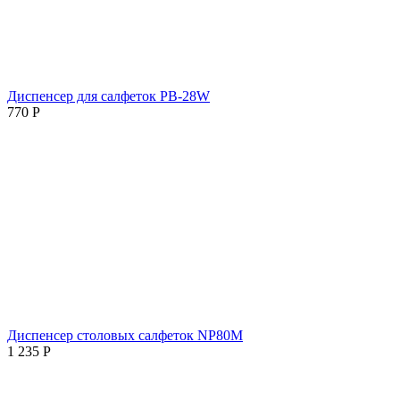
Диспенсер для салфеток PB-28W
770
Р
Диспенсер столовых салфеток NP80М
1 235
Р