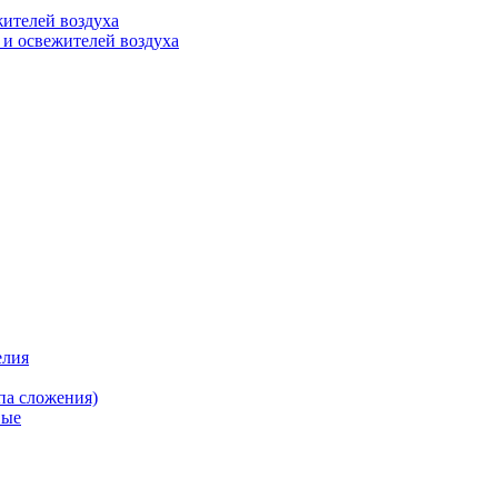
ителей воздуха
 и освежителей воздуха
елия
па сложения)
вые