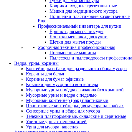
Губки для мытья посуды
Коврики входные грязезащитные
Мешки для медицинского мусора
Прищепки пластиковые хозяйственные
Еще
Профессиональный инвентарь для кухни
Ёршики для мытья посуды
Лопатки мешалки для кухни
Щетки для мытья посуды
Уборочная техника профессиональная
Поломоечные машины
Пылесосы и пылеводососы профессион
Ведра, урны, корзины
Контейнеры и баки для раздельного сбора мусора
Корзины для белья
Корзины для бумаг офисные
Крышки для мусорного контейнера
Мусорные урны и вёдра с качающейся крышкой
Мусорные урны и вёдра с педалью
Мусорный контейнер (бак) пластиковый
Пластиковые контейнеры для мусора на колёсах
Сенсорные урны и вёдра для мусора
Тележки платформенные, складские и сервисные
Уличные урны с пепельницей
Урна для мусора навесная