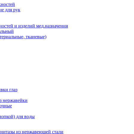
хностей
е для рук
остей и изделий мед.назначения
альный
териальные, тканевые)
вки глаз
из нержавейки
точные
нопкой) для воды
унитазы из нержавеющей стали