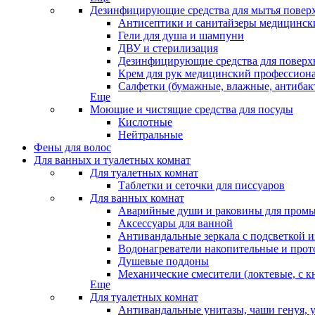
Дезинфицирующие средства для мытья повер
Антисептики и санитайзеры медицински
Гели для душа и шампуни
ДВУ и стерилизация
Дезинфицирующие средства для поверхн
Крем для рук медицинский профессион
Салфетки (бумажные, влажные, антибак
Еще
Моющие и чистящие средства для посуды
Кислотные
Нейтральные
Фены для волос
Для ванных и туалетных комнат
Для туалетных комнат
Таблетки и сеточки для писсуаров
Для ванных комнат
Аварийные души и раковины для промы
Аксессуары для ванной
Антивандальные зеркала с подсветкой 
Водонагреватели накопительные и про
Душевые поддоны
Механические смесители (локтевые, с к
Еще
Для туалетных комнат
Антивандальные унитазы, чаши генуя, 