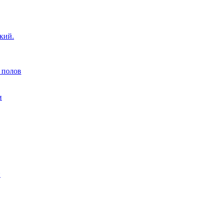
кий.
 полов
и
н