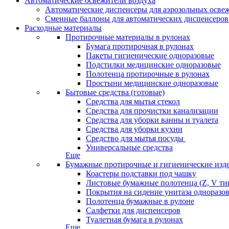
Автоматические освежители воздуха
Автоматические диспенсеры для аэрозольных освеж
Сменные баллоны для автоматических диспенсеров
Расходные материалы
Протирочные материалы в рулонах
Бумага протирочная в рулонах
Пакеты гигиенические одноразовые
Подстилки медицинские одноразовые
Полотенца протирочные в рулонах
Простыни медицинские одноразовые
Бытовые средства (готовые)
Средства для мытья стекол
Средства для прочистки канализации
Средства для уборки ванны и туалета
Средства для уборки кухни
Средство для мытья посуды
Универсальные средства
Еще
Бумажные протирочные и гигиенические изд
Коастеры подставки под чашку
Листовые бумажные полотенца (Z, V ти
Покрытия на сидение унитаза одноразо
Полотенца бумажные в рулоне
Салфетки для диспенсеров
Туалетная бумага в рулонах
Еще