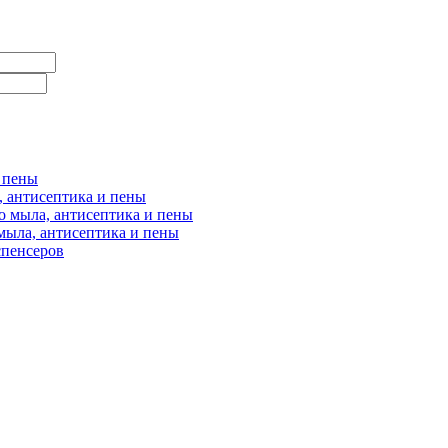
и пены
, антисептика и пены
о мыла, антисептика и пены
мыла, антисептика и пены
спенсеров