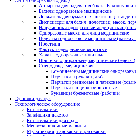
СИЗ и одноразовая одежда
Аппараты для надевания бахил. Бахиломашин
Бахилы одноразовые медицинские
Держатель для бумажных полотенец и медици
Диспенсеры для бахил, полотенец, масок, пе
Нарукавники одноразовые медицинские (поли
Одноразовые маски для лица медицинские
Перчатки одноразовые медицинские (латекс, 
Простыни
Фартуки одноразовые защитные
Халаты одноразовые защитные
Шапочки одноразовые, медицинские береты 
Спецодежда медицинская
Комбинезоны медицинские одноразовые
Перчатки и рукавицы хб
Перчатки резиновые и латексные (хозяй
Перчатки специализированные
Рукавицы брезентовые (рабочие)
Сушилки для рук
Технологическое оборудование
Кипятильники
Запайщики пакетов
Кипятильники для воды
Мешкозашивочные машины
Мультиварки, пароварки и рисоварки