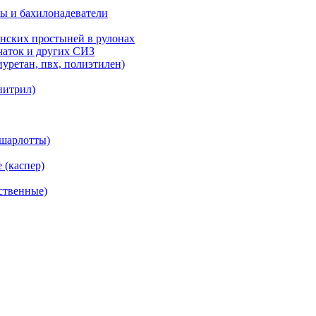
ы и бахилонадеватели
нских простыней в рулонах
рчаток и других СИЗ
уретан, пвх, полиэтилен)
нитрил)
(шарлотты)
 (каспер)
ственные)