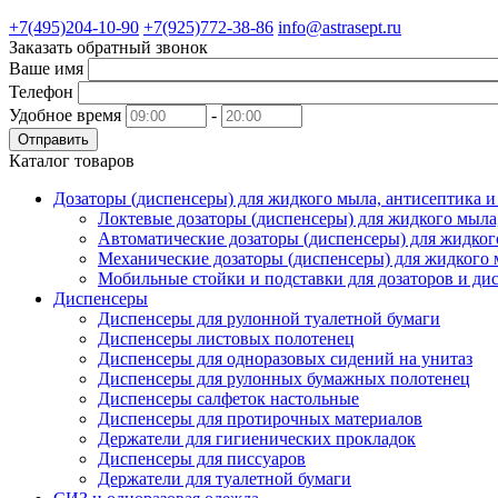
+7(495)204-10-90
+7(925)772-38-86
info@astrasept.ru
Заказать обратный звонок
Ваше имя
Телефон
Удобное время
-
Отправить
Каталог товаров
Дозаторы (диспенсеры) для жидкого мыла, антисептика 
Локтевые дозаторы (диспенсеры) для жидкого мыла
Автоматические дозаторы (диспенсеры) для жидког
Механические дозаторы (диспенсеры) для жидкого 
Мобильные стойки и подставки для дозаторов и ди
Диспенсеры
Диспенсеры для рулонной туалетной бумаги
Диспенсеры листовых полотенец
Диспенсеры для одноразовых сидений на унитаз
Диспенсеры для рулонных бумажных полотенец
Диспенсеры салфеток настольные
Диспенсеры для протирочных материалов
Держатели для гигиенических прокладок
Диспенсеры для писсуаров
Держатели для туалетной бумаги