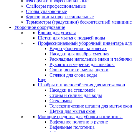
Мясорубки профессиональные
Слайсеры профессиональные
Столы упаковочные
Фритюрницы профессиональные
Термометры (градусники) бесконтактный медицинс
Уборочное оборудование
Ёршик для унитаза
Щетки для мытья с подачей воды
Профессиональный уборочный инвентарь для
Ведро уборочное на колесах
Насадки для швабры сменная
Раскладные напольные знаки и табличк
Рукоятки и черенки для швабры
Совки, веники, метла, щетки
Стяжки для сгона воды
Еще
Швабры и приспособления для мытья окон
Насадки на стекломой
Сгоны и склизы для воды
Стекломои
Телескопические штанги для мытья око
Щетки для мытья окон
Моющие средства для уборки и клининга
Вафельное полотно в рулоне
Вафельные полотенца