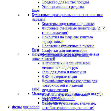
Средство для мытья посуды
Универсальные средства
Еще
Бумажные протирочные и гигиенические
изделия
Коастеры подставки под чашку
Листовые бумажные полотенца (Z, V
типа сложения)
Покрытия на сидение унитаза
одноразовые
Полотенца бумажные в рулоне
Еще
Салфетки для диспенсеров
Дезинфицирующие средства для мытья
Туалетная бумага в рулонах
поверхностей
Антисептики и санитайзеры
медицинские для рук
Гели для душа и шампуни
ДВУ и стерилизация
Дезинфицирующие средства для
поверхностей и изделий
Еще
мед.назначения
Моющие и чистящие средства для посуды
Крем для рук медицинский
Кислотные
профессиональный
Нейтральные
Салфетки (бумажные, влажные,
Фены для волос
антибактериальные, тканевые)