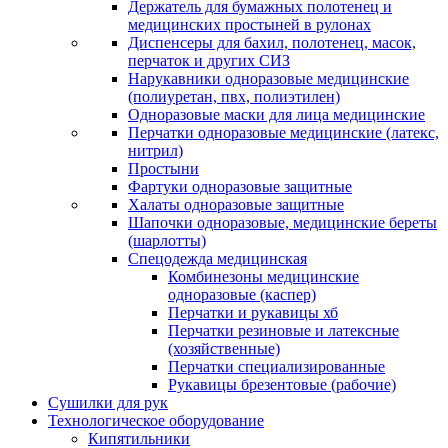
Держатель для бумажных полотенец и
медицинских простыней в рулонах
Диспенсеры для бахил, полотенец, масок,
перчаток и других СИЗ
Нарукавники одноразовые медицинские
(полиуретан, пвх, полиэтилен)
Одноразовые маски для лица медицинские
Перчатки одноразовые медицинские (латекс,
нитрил)
Простыни
Фартуки одноразовые защитные
Халаты одноразовые защитные
Шапочки одноразовые, медицинские береты
(шарлотты)
Спецодежда медицинская
Комбинезоны медицинские
одноразовые (каспер)
Перчатки и рукавицы хб
Перчатки резиновые и латексные
(хозяйственные)
Перчатки специализированные
Рукавицы брезентовые (рабочие)
Сушилки для рук
Технологическое оборудование
Кипятильники