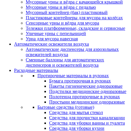
Мусорные урны и вёдра с качающейся крышкой
Мусорные урны и вёдра с педалью
Мусорный контейнер (бак) пластиковый
Пластиковые контейнеры для мусора на колёсах
Сенсорные урны и вёдра для мусора
Тележки платформенные, складские и сервисные
Уличные урны с пепельницей
Урна для мусора навесная
Автоматические освежители воздуха
Автоматические диспенсеры для аэрозольных
освежителей воздуха
Сменные баллоны для автоматических
диспенсеров и освежителей воздуха
Расходные материалы
Протирочные материалы в рулонах
Бумага протирочная в рулонах
Пакеты гигиенические одноразовые
Подстилки медицинские одноразовые
Полотенца протирочные в рулонах
Простыни медицинские одноразовые
Бытовые средства (готовые)
Средства для мытья стекол
Средства для прочистки канализации
Средства для уборки ванны и туалета
Средства для уборки кухни