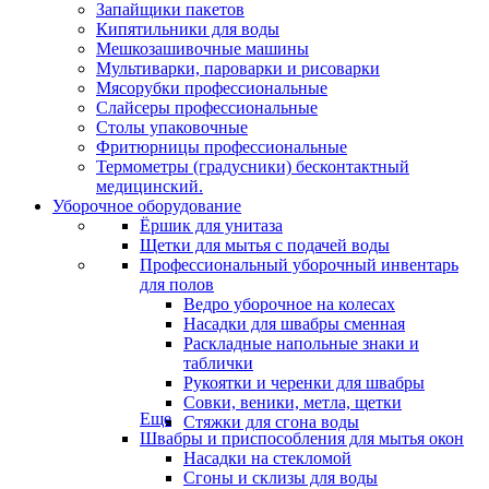
Запайщики пакетов
Кипятильники для воды
Мешкозашивочные машины
Мультиварки, пароварки и рисоварки
Мясорубки профессиональные
Слайсеры профессиональные
Столы упаковочные
Фритюрницы профессиональные
Термометры (градусники) бесконтактный
медицинский.
Уборочное оборудование
Ёршик для унитаза
Щетки для мытья с подачей воды
Профессиональный уборочный инвентарь
для полов
Ведро уборочное на колесах
Насадки для швабры сменная
Раскладные напольные знаки и
таблички
Рукоятки и черенки для швабры
Совки, веники, метла, щетки
Еще
Стяжки для сгона воды
Швабры и приспособления для мытья окон
Насадки на стекломой
Сгоны и склизы для воды