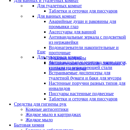
Для ванных и туалетных комнат
Для туалетных комнат
Таблетки и сеточки для писсуаров
Для ванных комнат
Аварийные души и раковины для
промывки глаз
Аксессуары для ванной
Антивандальные зеркала с подсветкой
из нержавейки
Водонагреватели накопительные и
Еще
проточные
Для туалетных комнат
Душевые поддоны
Антивандальные унитазы, чаши генуя,
Механические смесители (локтевые, с
унитазы из нержавеющей стали
кнопкой) для воды
Встраиваемые диспенсеры для
туалетной бумаги и баки для мусора
Настенные поручни разных типов для
инвалидов
Писсуары настенные подвесные
Таблетки и сеточки для писсуаров
Средства для гигиены рук
Кожные антисептики
Жидкое мыло в картриджах
Жидкое мыло
Бытовая химия