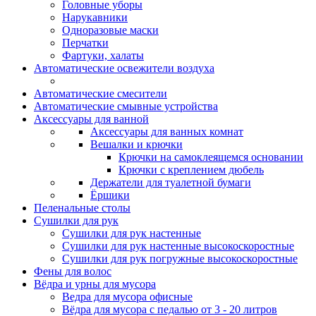
Головные уборы
Нарукавники
Одноразовые маски
Перчатки
Фартуки, халаты
Автоматические освежители воздуха
Автоматические смесители
Автоматические смывные устройства
Аксессуары для ванной
Аксессуары для ванных комнат
Вешалки и крючки
Крючки на самоклеящемся основании
Крючки с креплением дюбель
Держатели для туалетной бумаги
Ёршики
Пеленальные столы
Сушилки для рук
Сушилки для рук настенные
Сушилки для рук настенные высокоскоростные
Сушилки для рук погружные высокоскоростные
Фены для волос
Вёдра и урны для мусора
Ведра для мусора офисные
Вёдра для мусора с педалью от 3 - 20 литров