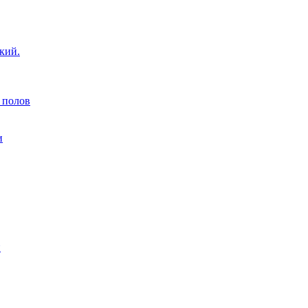
кий.
 полов
и
н