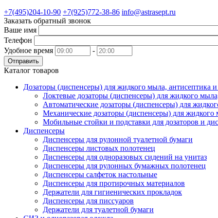
+7(495)204-10-90
+7(925)772-38-86
info@astrasept.ru
Заказать обратный звонок
Ваше имя
Телефон
Удобное время
-
Отправить
Каталог товаров
Дозаторы (диспенсеры) для жидкого мыла, антисептика 
Локтевые дозаторы (диспенсеры) для жидкого мыла
Автоматические дозаторы (диспенсеры) для жидког
Механические дозаторы (диспенсеры) для жидкого 
Мобильные стойки и подставки для дозаторов и ди
Диспенсеры
Диспенсеры для рулонной туалетной бумаги
Диспенсеры листовых полотенец
Диспенсеры для одноразовых сидений на унитаз
Диспенсеры для рулонных бумажных полотенец
Диспенсеры салфеток настольные
Диспенсеры для протирочных материалов
Держатели для гигиенических прокладок
Диспенсеры для писсуаров
Держатели для туалетной бумаги