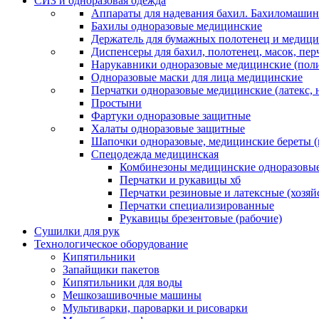
СИЗ и одноразовая одежда
Аппараты для надевания бахил. Бахиломашин
Бахилы одноразовые медицинские
Держатель для бумажных полотенец и медици
Диспенсеры для бахил, полотенец, масок, пе
Нарукавники одноразовые медицинские (поли
Одноразовые маски для лица медицинские
Перчатки одноразовые медицинские (латекс, 
Простыни
Фартуки одноразовые защитные
Халаты одноразовые защитные
Шапочки одноразовые, медицинские береты 
Спецодежда медицинская
Комбинезоны медицинские одноразовые
Перчатки и рукавицы хб
Перчатки резиновые и латексные (хозяй
Перчатки специализированные
Рукавицы брезентовые (рабочие)
Сушилки для рук
Технологическое оборудование
Кипятильники
Запайщики пакетов
Кипятильники для воды
Мешкозашивочные машины
Мультиварки, пароварки и рисоварки