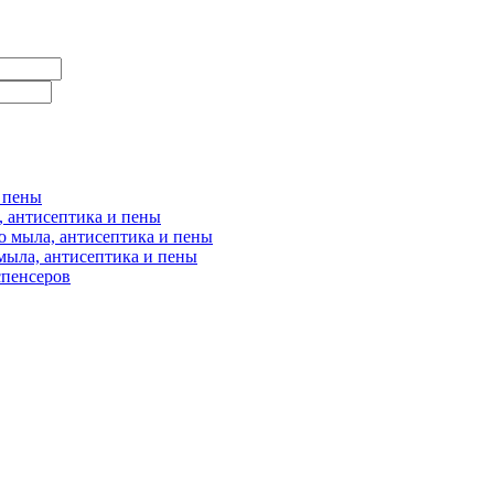
и пены
, антисептика и пены
о мыла, антисептика и пены
мыла, антисептика и пены
спенсеров