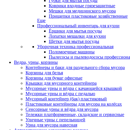
Губки для мытья посуды
Коврики входные грязезащитные
Мешки для медицинского мусора
Прищепки пластиковые хозяйственные
Еще
Профессиональный инвентарь для кухни
Ёршики для мытья посуды
Лопатки мешалки для кухни
Щетки для мытья посуды
Уборочная техника профессиональная
Поломоечные машины
Пылесосы и пылеводососы профессион
Ведра, урны, корзины
Контейнеры и баки для раздельного сбора мусора
Корзины для белья
Корзины для бумаг офисные
Крышки для мусорного контейнера
Мусорные урны и вёдра с качающейся крышкой
Мусорные урны и вёдра с педалью
Мусорный контейнер (бак) пластиковый
Пластиковые контейнеры для мусора на колёсах
Сенсорные урны и вёдра для мусора
Тележки платформенные, складские и сервисные
Уличные урны с пепельницей
Урна для мусора навесная