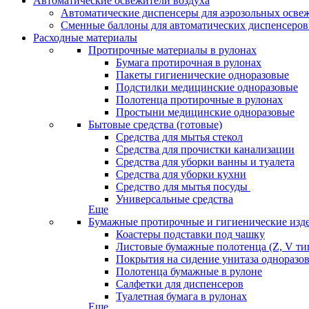
Автоматические освежители воздуха
Автоматические диспенсеры для аэрозольных освеж
Сменные баллоны для автоматических диспенсеров
Расходные материалы
Протирочные материалы в рулонах
Бумага протирочная в рулонах
Пакеты гигиенические одноразовые
Подстилки медицинские одноразовые
Полотенца протирочные в рулонах
Простыни медицинские одноразовые
Бытовые средства (готовые)
Средства для мытья стекол
Средства для прочистки канализации
Средства для уборки ванны и туалета
Средства для уборки кухни
Средство для мытья посуды
Универсальные средства
Еще
Бумажные протирочные и гигиенические изд
Коастеры подставки под чашку
Листовые бумажные полотенца (Z, V ти
Покрытия на сидение унитаза одноразо
Полотенца бумажные в рулоне
Салфетки для диспенсеров
Туалетная бумага в рулонах
Еще