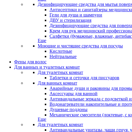
Дезинфицирующие средства для мытья повер
Антисептики и санитайзеры медицински
Гели для душа и шампуни
ДВУ и стерилизация
Дезинфицирующие средства для поверхн
Крем для рук медицинский профессион
Салфетки (бумажные, влажные, антибак
Еще
Моющие и чистящие средства для посуды
Кислотные
Нейтральные
Фены для волос
Для ванных и туалетных комнат
Для туалетных комнат
Таблетки и сеточки для писсуаров
Для ванных комнат
Аварийные души и раковины для промы
Аксессуары для ванной
Антивандальные зеркала с подсветкой 
Водонагреватели накопительные и про
Душевые поддоны
Механические смесители (локтевые, с к
Еще
Для туалетных комнат
Антивандальные унитазы, чаши генуя, 