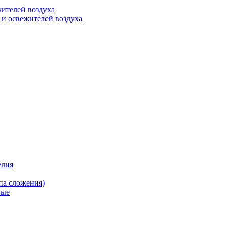
ителей воздуха
 и освежителей воздуха
елия
па сложения)
вые