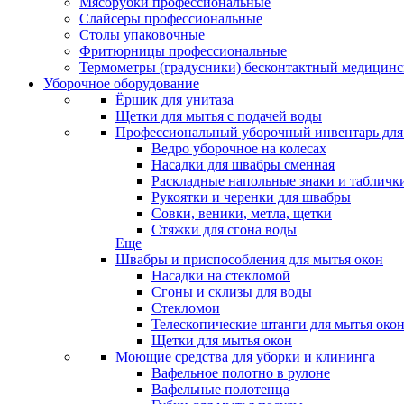
Мясорубки профессиональные
Слайсеры профессиональные
Столы упаковочные
Фритюрницы профессиональные
Термометры (градусники) бесконтактный медицинс
Уборочное оборудование
Ёршик для унитаза
Щетки для мытья с подачей воды
Профессиональный уборочный инвентарь для
Ведро уборочное на колесах
Насадки для швабры сменная
Раскладные напольные знаки и табличк
Рукоятки и черенки для швабры
Совки, веники, метла, щетки
Стяжки для сгона воды
Еще
Швабры и приспособления для мытья окон
Насадки на стекломой
Сгоны и склизы для воды
Стекломои
Телескопические штанги для мытья око
Щетки для мытья окон
Моющие средства для уборки и клининга
Вафельное полотно в рулоне
Вафельные полотенца