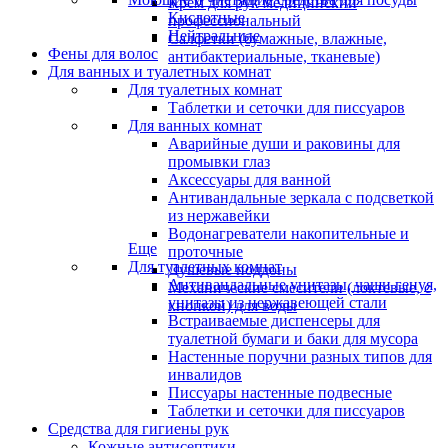
Крем для рук медицинский
Кислотные
профессиональный
Нейтральные
Салфетки (бумажные, влажные,
Фены для волос
антибактериальные, тканевые)
Для ванных и туалетных комнат
Для туалетных комнат
Таблетки и сеточки для писсуаров
Для ванных комнат
Аварийные души и раковины для
промывки глаз
Аксессуары для ванной
Антивандальные зеркала с подсветкой
из нержавейки
Водонагреватели накопительные и
Еще
проточные
Для туалетных комнат
Душевые поддоны
Антивандальные унитазы, чаши генуя,
Механические смесители (локтевые, с
унитазы из нержавеющей стали
кнопкой) для воды
Встраиваемые диспенсеры для
туалетной бумаги и баки для мусора
Настенные поручни разных типов для
инвалидов
Писсуары настенные подвесные
Таблетки и сеточки для писсуаров
Средства для гигиены рук
Кожные антисептики