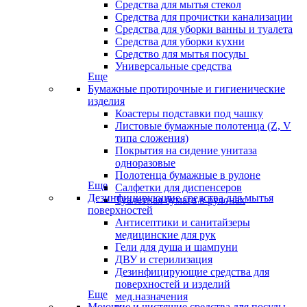
Средства для мытья стекол
Средства для прочистки канализации
Средства для уборки ванны и туалета
Средства для уборки кухни
Средство для мытья посуды
Универсальные средства
Еще
Бумажные протирочные и гигиенические
изделия
Коастеры подставки под чашку
Листовые бумажные полотенца (Z, V
типа сложения)
Покрытия на сидение унитаза
одноразовые
Полотенца бумажные в рулоне
Еще
Салфетки для диспенсеров
Дезинфицирующие средства для мытья
Туалетная бумага в рулонах
поверхностей
Антисептики и санитайзеры
медицинские для рук
Гели для душа и шампуни
ДВУ и стерилизация
Дезинфицирующие средства для
поверхностей и изделий
Еще
мед.назначения
Моющие и чистящие средства для посуды