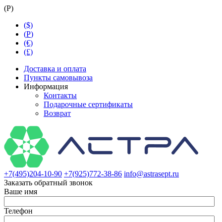
(
Р
)
($)
(
Р
)
(€)
(£)
Доставка и оплата
Пункты самовывоза
Информация
Контакты
Подарочные сертификаты
Возврат
+7(495)204-10-90
+7(925)772-38-86
info@astrasept.ru
Заказать обратный звонок
Ваше имя
Телефон