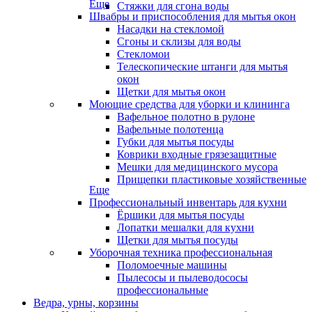
Еще
Стяжки для сгона воды
Швабры и приспособления для мытья окон
Насадки на стекломой
Сгоны и склизы для воды
Стекломои
Телескопические штанги для мытья
окон
Щетки для мытья окон
Моющие средства для уборки и клининга
Вафельное полотно в рулоне
Вафельные полотенца
Губки для мытья посуды
Коврики входные грязезащитные
Мешки для медицинского мусора
Прищепки пластиковые хозяйственные
Еще
Профессиональный инвентарь для кухни
Ёршики для мытья посуды
Лопатки мешалки для кухни
Щетки для мытья посуды
Уборочная техника профессиональная
Поломоечные машины
Пылесосы и пылеводососы
профессиональные
Ведра, урны, корзины