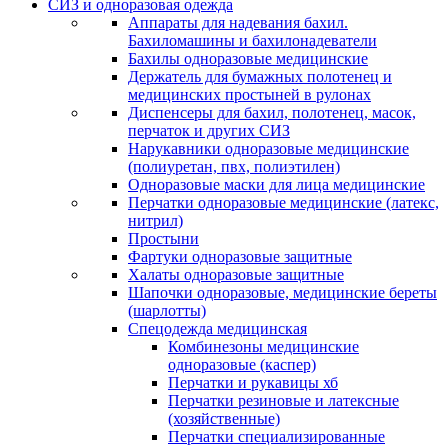
СИЗ и одноразовая одежда
Аппараты для надевания бахил.
Бахиломашины и бахилонадеватели
Бахилы одноразовые медицинские
Держатель для бумажных полотенец и
медицинских простыней в рулонах
Диспенсеры для бахил, полотенец, масок,
перчаток и других СИЗ
Нарукавники одноразовые медицинские
(полиуретан, пвх, полиэтилен)
Одноразовые маски для лица медицинские
Перчатки одноразовые медицинские (латекс,
нитрил)
Простыни
Фартуки одноразовые защитные
Халаты одноразовые защитные
Шапочки одноразовые, медицинские береты
(шарлотты)
Спецодежда медицинская
Комбинезоны медицинские
одноразовые (каспер)
Перчатки и рукавицы хб
Перчатки резиновые и латексные
(хозяйственные)
Перчатки специализированные