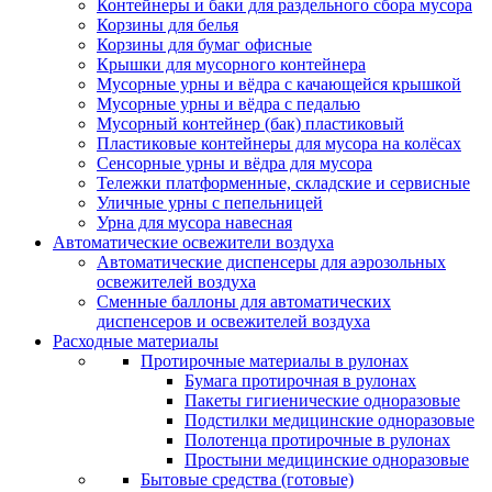
Контейнеры и баки для раздельного сбора мусора
Корзины для белья
Корзины для бумаг офисные
Крышки для мусорного контейнера
Мусорные урны и вёдра с качающейся крышкой
Мусорные урны и вёдра с педалью
Мусорный контейнер (бак) пластиковый
Пластиковые контейнеры для мусора на колёсах
Сенсорные урны и вёдра для мусора
Тележки платформенные, складские и сервисные
Уличные урны с пепельницей
Урна для мусора навесная
Автоматические освежители воздуха
Автоматические диспенсеры для аэрозольных
освежителей воздуха
Сменные баллоны для автоматических
диспенсеров и освежителей воздуха
Расходные материалы
Протирочные материалы в рулонах
Бумага протирочная в рулонах
Пакеты гигиенические одноразовые
Подстилки медицинские одноразовые
Полотенца протирочные в рулонах
Простыни медицинские одноразовые
Бытовые средства (готовые)