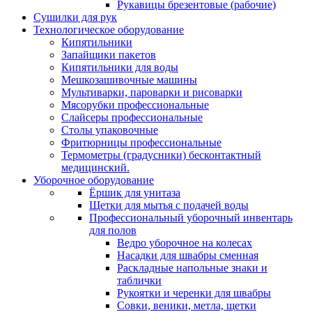
Рукавицы брезентовые (рабочие)
Сушилки для рук
Технологическое оборудование
Кипятильники
Запайщики пакетов
Кипятильники для воды
Мешкозашивочные машины
Мультиварки, пароварки и рисоварки
Мясорубки профессиональные
Слайсеры профессиональные
Столы упаковочные
Фритюрницы профессиональные
Термометры (градусники) бесконтактный
медицинский.
Уборочное оборудование
Ёршик для унитаза
Щетки для мытья с подачей воды
Профессиональный уборочный инвентарь
для полов
Ведро уборочное на колесах
Насадки для швабры сменная
Раскладные напольные знаки и
таблички
Рукоятки и черенки для швабры
Совки, веники, метла, щетки