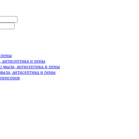
и пены
, антисептика и пены
о мыла, антисептика и пены
мыла, антисептика и пены
спенсеров