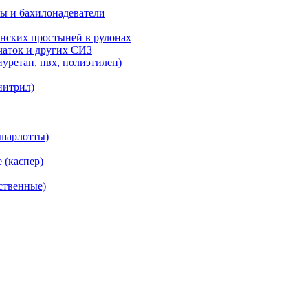
ы и бахилонадеватели
нских простыней в рулонах
рчаток и других СИЗ
уретан, пвх, полиэтилен)
нитрил)
(шарлотты)
 (каспер)
ственные)