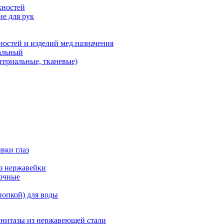
хностей
е для рук
остей и изделий мед.назначения
альный
териальные, тканевые)
вки глаз
из нержавейки
точные
нопкой) для воды
унитазы из нержавеющей стали