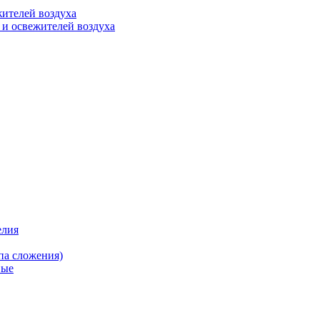
ителей воздуха
 и освежителей воздуха
елия
па сложения)
вые