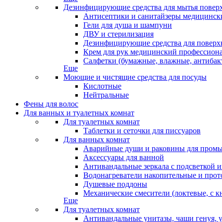
Дезинфицирующие средства для мытья повер
Антисептики и санитайзеры медицински
Гели для душа и шампуни
ДВУ и стерилизация
Дезинфицирующие средства для поверхн
Крем для рук медицинский профессион
Салфетки (бумажные, влажные, антибак
Еще
Моющие и чистящие средства для посуды
Кислотные
Нейтральные
Фены для волос
Для ванных и туалетных комнат
Для туалетных комнат
Таблетки и сеточки для писсуаров
Для ванных комнат
Аварийные души и раковины для промы
Аксессуары для ванной
Антивандальные зеркала с подсветкой 
Водонагреватели накопительные и про
Душевые поддоны
Механические смесители (локтевые, с к
Еще
Для туалетных комнат
Антивандальные унитазы, чаши генуя, 