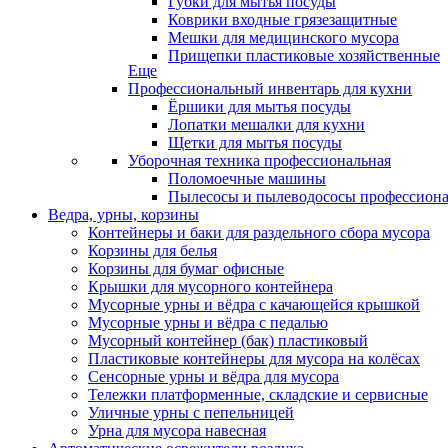
Губки для мытья посуды
Коврики входные грязезащитные
Мешки для медицинского мусора
Прищепки пластиковые хозяйственные
Еще
Профессиональный инвентарь для кухни
Ёршики для мытья посуды
Лопатки мешалки для кухни
Щетки для мытья посуды
Уборочная техника профессиональная
Поломоечные машины
Пылесосы и пылеводососы профессион
Ведра, урны, корзины
Контейнеры и баки для раздельного сбора мусора
Корзины для белья
Корзины для бумаг офисные
Крышки для мусорного контейнера
Мусорные урны и вёдра с качающейся крышкой
Мусорные урны и вёдра с педалью
Мусорный контейнер (бак) пластиковый
Пластиковые контейнеры для мусора на колёсах
Сенсорные урны и вёдра для мусора
Тележки платформенные, складские и сервисные
Уличные урны с пепельницей
Урна для мусора навесная