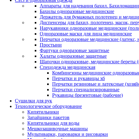
СИЗ и одноразовая одежда
Аппараты для надевания бахил. Бахиломашин
Бахилы одноразовые медицинские
Держатель для бумажных полотенец и медици
Диспенсеры для бахил, полотенец, масок, пе
Нарукавники одноразовые медицинские (поли
Одноразовые маски для лица медицинские
Перчатки одноразовые медицинские (латекс, 
Простыни
Фартуки одноразовые защитные
Халаты одноразовые защитные
Шапочки одноразовые, медицинские береты 
Спецодежда медицинская
Комбинезоны медицинские одноразовые
Перчатки и рукавицы хб
Перчатки резиновые и латексные (хозяй
Перчатки специализированные
Рукавицы брезентовые (рабочие)
Сушилки для рук
Технологическое оборудование
Кипятильники
Запайщики пакетов
Кипятильники для воды
Мешкозашивочные машины
Мультиварки, пароварки и рисоварки