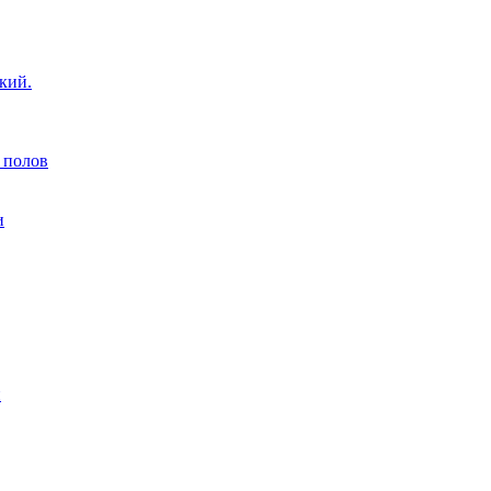
кий.
 полов
и
н