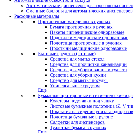
Автоматические освежители воздуха
Автоматические диспенсеры для аэрозольных освеж
Сменные баллоны для автоматических диспенсеров
Расходные материалы
Протирочные материалы в рулонах
Бумага протирочная в рулонах
Пакеты гигиенические одноразовые
Подстилки медицинские одноразовые
Полотенца протирочные в рулонах
Простыни медицинские одноразовые
Бытовые средства (готовые)
Средства для мытья стекол
Средства для прочистки канализации
Средства для уборки ванны и туалета
Средства для уборки кухни
Средство для мытья посуды
Универсальные средства
Еще
Бумажные протирочные и гигиенические изд
Коастеры подставки под чашку
Листовые бумажные полотенца (Z, V ти
Покрытия на сидение унитаза одноразо
Полотенца бумажные в рулоне
Салфетки для диспенсеров
Туалетная бумага в рулонах
Еще