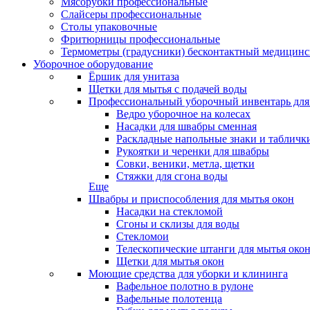
Мясорубки профессиональные
Слайсеры профессиональные
Столы упаковочные
Фритюрницы профессиональные
Термометры (градусники) бесконтактный медицинс
Уборочное оборудование
Ёршик для унитаза
Щетки для мытья с подачей воды
Профессиональный уборочный инвентарь для
Ведро уборочное на колесах
Насадки для швабры сменная
Раскладные напольные знаки и табличк
Рукоятки и черенки для швабры
Совки, веники, метла, щетки
Стяжки для сгона воды
Еще
Швабры и приспособления для мытья окон
Насадки на стекломой
Сгоны и склизы для воды
Стекломои
Телескопические штанги для мытья око
Щетки для мытья окон
Моющие средства для уборки и клининга
Вафельное полотно в рулоне
Вафельные полотенца