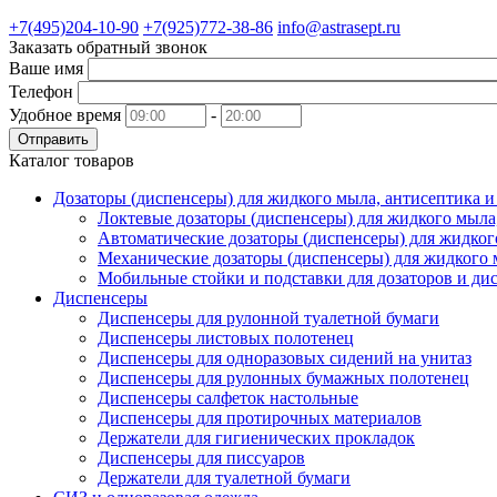
+7(495)204-10-90
+7(925)772-38-86
info@astrasept.ru
Заказать обратный звонок
Ваше имя
Телефон
Удобное время
-
Отправить
Каталог товаров
Дозаторы (диспенсеры) для жидкого мыла, антисептика 
Локтевые дозаторы (диспенсеры) для жидкого мыла
Автоматические дозаторы (диспенсеры) для жидког
Механические дозаторы (диспенсеры) для жидкого 
Мобильные стойки и подставки для дозаторов и ди
Диспенсеры
Диспенсеры для рулонной туалетной бумаги
Диспенсеры листовых полотенец
Диспенсеры для одноразовых сидений на унитаз
Диспенсеры для рулонных бумажных полотенец
Диспенсеры салфеток настольные
Диспенсеры для протирочных материалов
Держатели для гигиенических прокладок
Диспенсеры для писсуаров
Держатели для туалетной бумаги