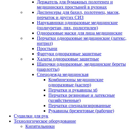
Держатель для бумажных полотенец и
медицинских простыней в рулонах
Диспенсеры для бахил, полотенец, масок,
перчаток и других СИЗ
Нарукавники одноразовые медицинские
(полиуретан, пвх, полиэтилен)
Одноразовые маски для лица медицинские
Перчатки одноразовые медицинские (латекс,
нитрил)
Простыни
Фартуки одноразовые защитные
Халаты одноразовые защитные
Шапочки одноразовые, медицинские береты
(шарлотты)
Спецодежда медицинская
Комбинезоны медицинские
одноразовые (каспер)
Перчатки и рукавицы хб
Перчатки резиновые и латексные
(хозяйственные)
Перчатки специализированные
Рукавицы брезентовые (рабочие)
Сушилки для рук
Технологическое оборудование
Кипятильники