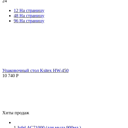
24
12 На страницу
48 На страницу
96 На страницу
Упаковочный стол Ksitex HW-450
10 740
Р
Хиты продаж
1
Jofel АС71000 (для мыла 900мл.)