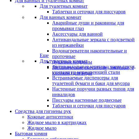
Для ванных и туалетных комнат
Для туалетных комнат
Таблетки и сеточки для писсуаров
Для ванных комнат
Аварийные души и раковины для
промывки глаз
Аксессуары для ванной
Антивандальные зеркала с подсветкой
из нержавейки
Водонагреватели накопительные и
Еще
проточные
Для туалетных комнат
Душевые поддоны
Антивандальные унитазы, чаши генуя,
Механические смесители (локтевые, с
унитазы из нержавеющей стали
кнопкой) для воды
Встраиваемые диспенсеры для
туалетной бумаги и баки для мусора
Настенные поручни разных типов для
инвалидов
Писсуары настенные подвесные
Таблетки и сеточки для писсуаров
Средства для гигиены рук
Кожные антисептики
Жидкое мыло в картриджах
Жидкое мыло
Бытовая химия