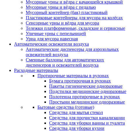
Мусорные урны и вёдра с качающейся крышкой
Мусорные урны и вёдра с педалью
Мусорный контейнер (бак) пластиковый
Пластиковые контейнеры для мусора на колёсах
Сенсорные урны и вёдра для мусора
Тележки платформенные, складские и сервисные
Уличные урны с пепельницей
Урна для мусора навесная
Автоматические освежители воздуха
Автоматические диспенсеры для аэрозольных
освежителей воздуха
Сменные баллоны для автоматических
диспенсеров и освежителей воздуха
Расходные материалы
Протирочные материалы в рулонах
Бумага протирочная в рулонах
Пакеты гигиенические одноразовые
Подстилки медицинские одноразовые
Полотенца протирочные в рулонах
Простыни медицинские одноразовые
Бытовые средства (готовые)
Средства для мытья стекол
Средства для прочистки канализации
Средства для уборки ванны и туалета
Средства для уборки кухни