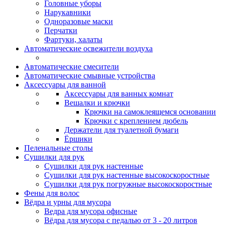
Головные уборы
Нарукавники
Одноразовые маски
Перчатки
Фартуки, халаты
Автоматические освежители воздуха
Автоматические смесители
Автоматические смывные устройства
Аксессуары для ванной
Аксессуары для ванных комнат
Вешалки и крючки
Крючки на самоклеящемся основании
Крючки с креплением дюбель
Держатели для туалетной бумаги
Ёршики
Пеленальные столы
Сушилки для рук
Сушилки для рук настенные
Сушилки для рук настенные высокоскоростные
Сушилки для рук погружные высокоскоростные
Фены для волос
Вёдра и урны для мусора
Ведра для мусора офисные
Вёдра для мусора с педалью от 3 - 20 литров