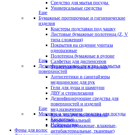
Средство для мытья посуды
Универсальные средства
Еще
Бумажные протирочные и гигиенические
изделия
Коастеры подставки под чашку
Листовые бумажные полотенца (Z, V
типа сложения)
Покрытия на сидение унитаза
одноразовые
Полотенца бумажные в рулоне
Еще
Салфетки для диспенсеров
Дезинфицирующие средства для мытья
Туалетная бумага в рулонах
поверхностей
Антисептики и санитайзеры
медицинские для рук
Гели для душа и шампуни
ДВУ и стерилизация
Дезинфицирующие средства для
поверхностей и изделий
Еще
мед.назначения
Моющие и чистящие средства для посуды
Крем для рук медицинский
Кислотные
профессиональный
Нейтральные
Салфетки (бумажные, влажные,
Фены для волос
антибактериальные, тканевые)