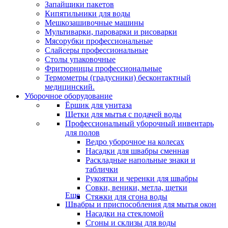
Запайщики пакетов
Кипятильники для воды
Мешкозашивочные машины
Мультиварки, пароварки и рисоварки
Мясорубки профессиональные
Слайсеры профессиональные
Столы упаковочные
Фритюрницы профессиональные
Термометры (градусники) бесконтактный
медицинский.
Уборочное оборудование
Ёршик для унитаза
Щетки для мытья с подачей воды
Профессиональный уборочный инвентарь
для полов
Ведро уборочное на колесах
Насадки для швабры сменная
Раскладные напольные знаки и
таблички
Рукоятки и черенки для швабры
Совки, веники, метла, щетки
Еще
Стяжки для сгона воды
Швабры и приспособления для мытья окон
Насадки на стекломой
Сгоны и склизы для воды