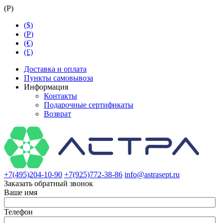
(
Р
)
($)
(
Р
)
(€)
(£)
Доставка и оплата
Пункты самовывоза
Информация
Контакты
Подарочные сертификаты
Возврат
+7(495)204-10-90
+7(925)772-38-86
info@astrasept.ru
Заказать обратный звонок
Ваше имя
Телефон