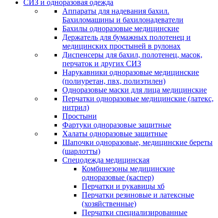
СИЗ и одноразовая одежда
Аппараты для надевания бахил.
Бахиломашины и бахилонадеватели
Бахилы одноразовые медицинские
Держатель для бумажных полотенец и
медицинских простыней в рулонах
Диспенсеры для бахил, полотенец, масок,
перчаток и других СИЗ
Нарукавники одноразовые медицинские
(полиуретан, пвх, полиэтилен)
Одноразовые маски для лица медицинские
Перчатки одноразовые медицинские (латекс,
нитрил)
Простыни
Фартуки одноразовые защитные
Халаты одноразовые защитные
Шапочки одноразовые, медицинские береты
(шарлотты)
Спецодежда медицинская
Комбинезоны медицинские
одноразовые (каспер)
Перчатки и рукавицы хб
Перчатки резиновые и латексные
(хозяйственные)
Перчатки специализированные