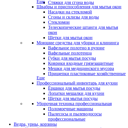
Еще
Стяжки для сгона воды
Швабры и приспособления для мытья окон
Насадки на стекломой
Сгоны и склизы для воды
Стекломои
Телескопические штанги для мытья
окон
Щетки для мытья окон
Моющие средства для уборки и клининга
Вафельное полотно в рулоне
Вафельные полотенца
Губки для мытья посуды
Коврики входные грязезащитные
Мешки для медицинского мусора
Прищепки пластиковые хозяйственные
Еще
Профессиональный инвентарь для кухни
Ёршики для мытья посуды
Лопатки мешалки для кухни
Щетки для мытья посуды
Уборочная техника профессиональная
Поломоечные машины
Пылесосы и пылеводососы
профессиональные
Ведра, урны, корзины