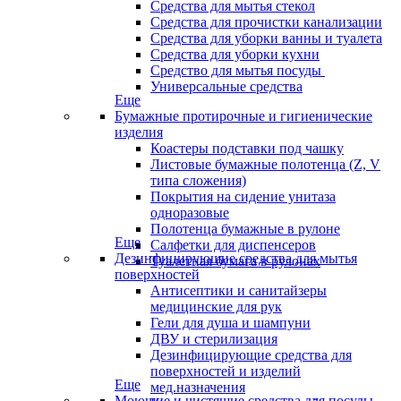
Средства для мытья стекол
Средства для прочистки канализации
Средства для уборки ванны и туалета
Средства для уборки кухни
Средство для мытья посуды
Универсальные средства
Еще
Бумажные протирочные и гигиенические
изделия
Коастеры подставки под чашку
Листовые бумажные полотенца (Z, V
типа сложения)
Покрытия на сидение унитаза
одноразовые
Полотенца бумажные в рулоне
Еще
Салфетки для диспенсеров
Дезинфицирующие средства для мытья
Туалетная бумага в рулонах
поверхностей
Антисептики и санитайзеры
медицинские для рук
Гели для душа и шампуни
ДВУ и стерилизация
Дезинфицирующие средства для
поверхностей и изделий
Еще
мед.назначения
Моющие и чистящие средства для посуды