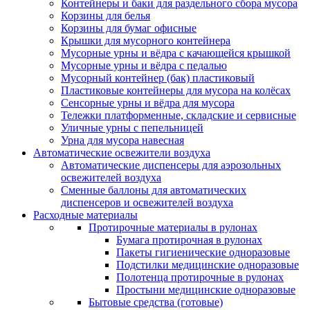
Контейнеры и баки для раздельного сбора мусора
Корзины для белья
Корзины для бумаг офисные
Крышки для мусорного контейнера
Мусорные урны и вёдра с качающейся крышкой
Мусорные урны и вёдра с педалью
Мусорный контейнер (бак) пластиковый
Пластиковые контейнеры для мусора на колёсах
Сенсорные урны и вёдра для мусора
Тележки платформенные, складские и сервисные
Уличные урны с пепельницей
Урна для мусора навесная
Автоматические освежители воздуха
Автоматические диспенсеры для аэрозольных
освежителей воздуха
Сменные баллоны для автоматических
диспенсеров и освежителей воздуха
Расходные материалы
Протирочные материалы в рулонах
Бумага протирочная в рулонах
Пакеты гигиенические одноразовые
Подстилки медицинские одноразовые
Полотенца протирочные в рулонах
Простыни медицинские одноразовые
Бытовые средства (готовые)