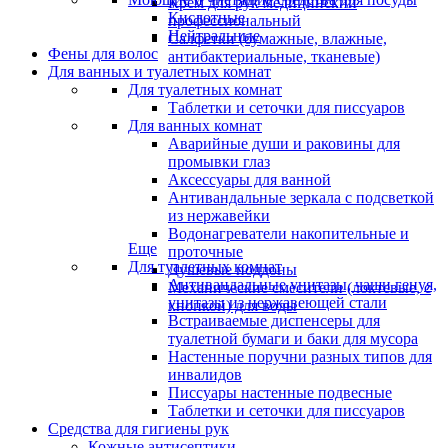
Крем для рук медицинский
Кислотные
профессиональный
Нейтральные
Салфетки (бумажные, влажные,
Фены для волос
антибактериальные, тканевые)
Для ванных и туалетных комнат
Для туалетных комнат
Таблетки и сеточки для писсуаров
Для ванных комнат
Аварийные души и раковины для
промывки глаз
Аксессуары для ванной
Антивандальные зеркала с подсветкой
из нержавейки
Водонагреватели накопительные и
Еще
проточные
Для туалетных комнат
Душевые поддоны
Антивандальные унитазы, чаши генуя,
Механические смесители (локтевые, с
унитазы из нержавеющей стали
кнопкой) для воды
Встраиваемые диспенсеры для
туалетной бумаги и баки для мусора
Настенные поручни разных типов для
инвалидов
Писсуары настенные подвесные
Таблетки и сеточки для писсуаров
Средства для гигиены рук
Кожные антисептики