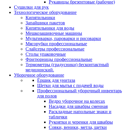
Рукавицы брезентовые (рабочие)
Сушилки для рук
Технологическое оборудование
Кипятильники
Запайщики пакетов
Кипятильники для воды
Мешкозашивочные машины
Мультиварки, пароварки и рисоварки
Мясорубки профессиональные
Слайсеры профессиональные
Столы упаковочные
Фритюрницы профессиональные
Термометры (градусники) бесконтактный
медицинский.
Уборочное оборудование
Ёршик для унитаза
Щетки для мытья с подачей воды
Профессиональный уборочный инвентарь
для полов
Ведро уборочное на колесах
Насадки для швабры сменная
Раскладные напольные знаки и
таблички
Рукоятки и черенки для швабры
Совки, веники, метла, щетки