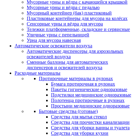
Мусорные урны и вёдра с качающейся крышкой
Мусорные урны и вёдра с педалью
Мусорный контейнер (бак) пластиковый
Пластиковые контейнеры для мусора на колёсах
Сенсорные урны и вёдра для мусора
Тележки платформенные, складские и сервисные
Уличные урны с пепельницей
Урна для мусора навесная
Автоматические освежители воздуха
Автоматические диспенсеры для аэрозольных
освежителей воздуха
Сменные баллоны для автоматических
диспенсеров и освежителей воздуха
Расходные материалы
Протирочные материалы в рулонах
Бумага протирочная в рулонах
Пакеты гигиенические одноразовые
Подстилки медицинские одноразовые
Полотенца протирочные в рулонах
Простыни медицинские одноразовые
Бытовые средства (готовые)
Средства для мытья стекол
Средства для прочистки канализации
Средства для уборки ванны и туалета
Средства для уборки кухни