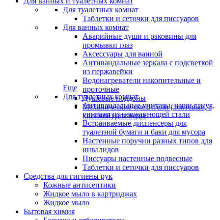
Для ванных и туалетных комнат
Для туалетных комнат
Таблетки и сеточки для писсуаров
Для ванных комнат
Аварийные души и раковины для
промывки глаз
Аксессуары для ванной
Антивандальные зеркала с подсветкой
из нержавейки
Водонагреватели накопительные и
Еще
проточные
Для туалетных комнат
Душевые поддоны
Антивандальные унитазы, чаши генуя,
Механические смесители (локтевые, с
унитазы из нержавеющей стали
кнопкой) для воды
Встраиваемые диспенсеры для
туалетной бумаги и баки для мусора
Настенные поручни разных типов для
инвалидов
Писсуары настенные подвесные
Таблетки и сеточки для писсуаров
Средства для гигиены рук
Кожные антисептики
Жидкое мыло в картриджах
Жидкое мыло
Бытовая химия