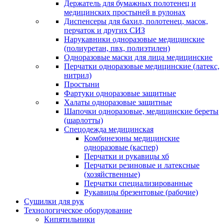
Держатель для бумажных полотенец и
медицинских простыней в рулонах
Диспенсеры для бахил, полотенец, масок,
перчаток и других СИЗ
Нарукавники одноразовые медицинские
(полиуретан, пвх, полиэтилен)
Одноразовые маски для лица медицинские
Перчатки одноразовые медицинские (латекс,
нитрил)
Простыни
Фартуки одноразовые защитные
Халаты одноразовые защитные
Шапочки одноразовые, медицинские береты
(шарлотты)
Спецодежда медицинская
Комбинезоны медицинские
одноразовые (каспер)
Перчатки и рукавицы хб
Перчатки резиновые и латексные
(хозяйственные)
Перчатки специализированные
Рукавицы брезентовые (рабочие)
Сушилки для рук
Технологическое оборудование
Кипятильники