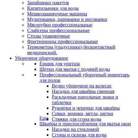
Запайщики пакетов
Кипятильники для воды
Мешкозашивочные машины
Мультиварки, пароварки и рисоварки
Мясорубки профессиональные
Слайсеры профессиональные
Столы упаковочные
Фритюрницы профессиональные
Термометры (градусники) бесконтактный
медицинский.
Уборочное оборудование
Ёршик для унитаза
Щетки для мытья с подачей воды
Профессиональный уборочный инвентарь
для полов
Ведро уборочное на колесах
Насадки для швабры сменная
Раскладные напольные знаки и
таблички
Рукоятки и черенки для швабры
Совки, веники, метла, щетки
Еще
Стяжки для сгона воды
Швабры и приспособления для мытья окон
Насадки на стекломой
Сгоны и склизы для воды