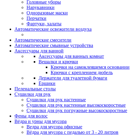
Головные уборы
Нарукавники
Одноразовые маски
Перчатки
Фартуки, халаты
Автоматические освежители воздуха
Автоматические смесители
Автоматические смывные устройства
Аксессуары для ванной
Аксессуары для ванных комнат
Вешалки и крючки
Крючки на самоклеящемся основании
Крючки с креплением дюбель
Держатели для туалетной бумаги
Ёршики
Пеленальные столы
Сушилки для рук
Сушилки для рук настенные
Сушилки для рук настенные высокоскоростные
Сушилки для рук погружные высокоскоростные
Фены для волос
Вёдра и урны для мусора
Ведра для мусора офисные
Вёдра для мусора с педалью от 3 - 20 литров