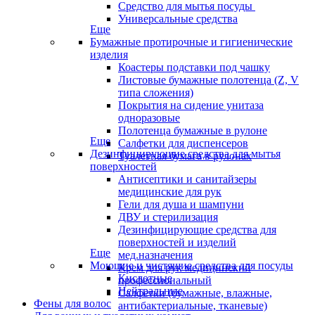
Средство для мытья посуды
Универсальные средства
Еще
Бумажные протирочные и гигиенические
изделия
Коастеры подставки под чашку
Листовые бумажные полотенца (Z, V
типа сложения)
Покрытия на сидение унитаза
одноразовые
Полотенца бумажные в рулоне
Еще
Салфетки для диспенсеров
Дезинфицирующие средства для мытья
Туалетная бумага в рулонах
поверхностей
Антисептики и санитайзеры
медицинские для рук
Гели для душа и шампуни
ДВУ и стерилизация
Дезинфицирующие средства для
поверхностей и изделий
Еще
мед.назначения
Моющие и чистящие средства для посуды
Крем для рук медицинский
Кислотные
профессиональный
Нейтральные
Салфетки (бумажные, влажные,
Фены для волос
антибактериальные, тканевые)