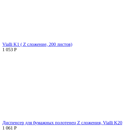
Vialli K1 ( Z сложение, 200 листов)
1 053
Р
Диспенсер для бумажных полотенец Z сложения, Vialli K20
1 061
Р