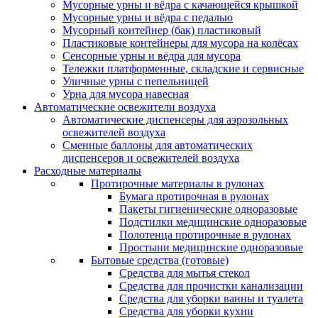
Мусорные урны и вёдра с качающейся крышкой
Мусорные урны и вёдра с педалью
Мусорный контейнер (бак) пластиковый
Пластиковые контейнеры для мусора на колёсах
Сенсорные урны и вёдра для мусора
Тележки платформенные, складские и сервисные
Уличные урны с пепельницей
Урна для мусора навесная
Автоматические освежители воздуха
Автоматические диспенсеры для аэрозольных
освежителей воздуха
Сменные баллоны для автоматических
диспенсеров и освежителей воздуха
Расходные материалы
Протирочные материалы в рулонах
Бумага протирочная в рулонах
Пакеты гигиенические одноразовые
Подстилки медицинские одноразовые
Полотенца протирочные в рулонах
Простыни медицинские одноразовые
Бытовые средства (готовые)
Средства для мытья стекол
Средства для прочистки канализации
Средства для уборки ванны и туалета
Средства для уборки кухни