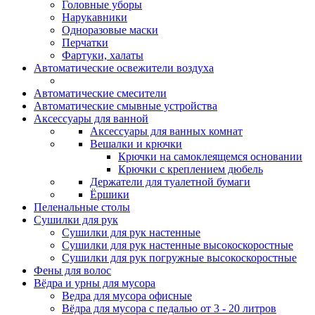
Головные уборы
Нарукавники
Одноразовые маски
Перчатки
Фартуки, халаты
Автоматические освежители воздуха
Автоматические смесители
Автоматические смывные устройства
Аксессуары для ванной
Аксессуары для ванных комнат
Вешалки и крючки
Крючки на самоклеящемся основании
Крючки с креплением дюбель
Держатели для туалетной бумаги
Ёршики
Пеленальные столы
Сушилки для рук
Сушилки для рук настенные
Сушилки для рук настенные высокоскоростные
Сушилки для рук погружные высокоскоростные
Фены для волос
Вёдра и урны для мусора
Ведра для мусора офисные
Вёдра для мусора с педалью от 3 - 20 литров