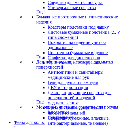
Средство для мытья посуды
Универсальные средства
Еще
Бумажные протирочные и гигиенические
изделия
Коастеры подставки под чашку
Листовые бумажные полотенца (Z, V
типа сложения)
Покрытия на сидение унитаза
одноразовые
Полотенца бумажные в рулоне
Еще
Салфетки для диспенсеров
Дезинфицирующие средства для мытья
Туалетная бумага в рулонах
поверхностей
Антисептики и санитайзеры
медицинские для рук
Гели для душа и шампуни
ДВУ и стерилизация
Дезинфицирующие средства для
поверхностей и изделий
Еще
мед.назначения
Моющие и чистящие средства для посуды
Крем для рук медицинский
Кислотные
профессиональный
Нейтральные
Салфетки (бумажные, влажные,
Фены для волос
антибактериальные, тканевые)