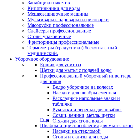
Запайщики пакетов
Кипятильники для воды
Мешкозашивочные машины
Мультиварки, пароварки и рисоварки
Мясорубки профессиональные
Слайсеры профессиональные
Столы упаковочные
Фритюрницы профессиональные
Термометры (градусники) бесконтактный
медицинский.
Уборочное оборудование
Ёршик для унитаза
Щетки для мытья с подачей воды
Профессиональный уборочный инвентарь
для полов
Ведро уборочное на колесах
Насадки для швабры сменная
Раскладные напольные знаки и
таблички
Рукоятки и черенки для швабры
Совки, веники, метла, щетки
Еще
Стяжки для сгона воды
Швабры и приспособления для мытья окон
Насадки на стекломой
Сгоны и склизы для воды