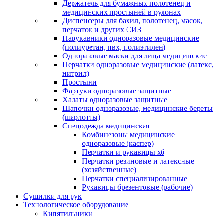
Держатель для бумажных полотенец и
медицинских простыней в рулонах
Диспенсеры для бахил, полотенец, масок,
перчаток и других СИЗ
Нарукавники одноразовые медицинские
(полиуретан, пвх, полиэтилен)
Одноразовые маски для лица медицинские
Перчатки одноразовые медицинские (латекс,
нитрил)
Простыни
Фартуки одноразовые защитные
Халаты одноразовые защитные
Шапочки одноразовые, медицинские береты
(шарлотты)
Спецодежда медицинская
Комбинезоны медицинские
одноразовые (каспер)
Перчатки и рукавицы хб
Перчатки резиновые и латексные
(хозяйственные)
Перчатки специализированные
Рукавицы брезентовые (рабочие)
Сушилки для рук
Технологическое оборудование
Кипятильники