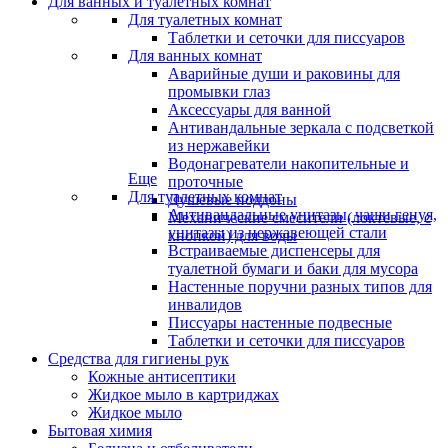
Для ванных и туалетных комнат
Для туалетных комнат
Таблетки и сеточки для писсуаров
Для ванных комнат
Аварийные души и раковины для
промывки глаз
Аксессуары для ванной
Антивандальные зеркала с подсветкой
из нержавейки
Водонагреватели накопительные и
Еще
проточные
Для туалетных комнат
Душевые поддоны
Антивандальные унитазы, чаши генуя,
Механические смесители (локтевые, с
унитазы из нержавеющей стали
кнопкой) для воды
Встраиваемые диспенсеры для
туалетной бумаги и баки для мусора
Настенные поручни разных типов для
инвалидов
Писсуары настенные подвесные
Таблетки и сеточки для писсуаров
Средства для гигиены рук
Кожные антисептики
Жидкое мыло в картриджах
Жидкое мыло
Бытовая химия