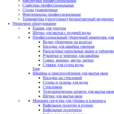
Мясорубки профессиональные
Слайсеры профессиональные
Столы упаковочные
Фритюрницы профессиональные
Термометры (градусники) бесконтактный медицинс
Уборочное оборудование
Ёршик для унитаза
Щетки для мытья с подачей воды
Профессиональный уборочный инвентарь для
Ведро уборочное на колесах
Насадки для швабры сменная
Раскладные напольные знаки и табличк
Рукоятки и черенки для швабры
Совки, веники, метла, щетки
Стяжки для сгона воды
Еще
Швабры и приспособления для мытья окон
Насадки на стекломой
Сгоны и склизы для воды
Стекломои
Телескопические штанги для мытья око
Щетки для мытья окон
Моющие средства для уборки и клининга
Вафельное полотно в рулоне
Вафельные полотенца