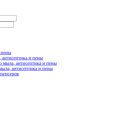
и пены
, антисептика и пены
о мыла, антисептика и пены
мыла, антисептика и пены
спенсеров