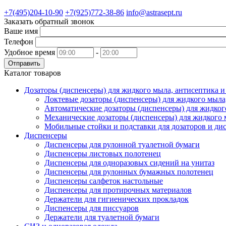
+7(495)204-10-90
+7(925)772-38-86
info@astrasept.ru
Заказать обратный звонок
Ваше имя
Телефон
Удобное время
-
Отправить
Каталог товаров
Дозаторы (диспенсеры) для жидкого мыла, антисептика 
Локтевые дозаторы (диспенсеры) для жидкого мыла
Автоматические дозаторы (диспенсеры) для жидког
Механические дозаторы (диспенсеры) для жидкого 
Мобильные стойки и подставки для дозаторов и ди
Диспенсеры
Диспенсеры для рулонной туалетной бумаги
Диспенсеры листовых полотенец
Диспенсеры для одноразовых сидений на унитаз
Диспенсеры для рулонных бумажных полотенец
Диспенсеры салфеток настольные
Диспенсеры для протирочных материалов
Держатели для гигиенических прокладок
Диспенсеры для писсуаров
Держатели для туалетной бумаги