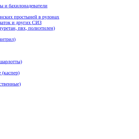
ы и бахилонадеватели
нских простыней в рулонах
рчаток и других СИЗ
уретан, пвх, полиэтилен)
нитрил)
(шарлотты)
 (каспер)
ственные)