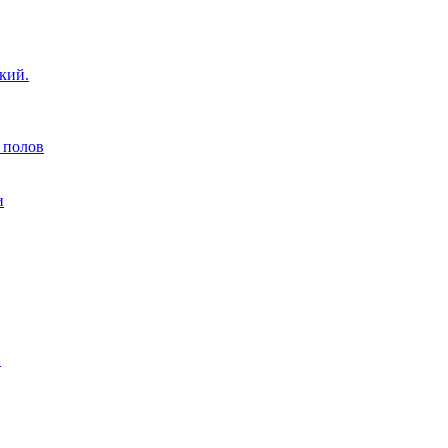
кий.
 полов
и
н