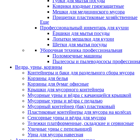
Губки для мытья посуды
Коврики входные грязезащитные
Мешки для медицинского мусора
Прищепки пластиковые хозяйственные
Еще
Профессиональный инвентарь для кухни
Ёршики для мытья посуды
Лопатки мешалки для кухни
Щетки для мытья посуды
Уборочная техника профессиональная
Поломоечные машины
Пылесосы и пылеводососы профессион
Ведра, урны, корзины
Контейнеры и баки для раздельного сбора мусора
Корзины для белья
Корзины для бумаг офисные
Крышки для мусорного контейнера
Мусорные урны и вёдра с качающейся крышкой
Мусорные урны и вёдра с педалью
Мусорный контейнер (бак) пластиковый
Пластиковые контейнеры для мусора на колёсах
Сенсорные урны и вёдра для мусора
Тележки платформенные, складские и сервисные
Уличные урны с пепельницей
Урна для мусора навесная