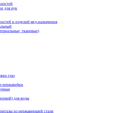
хностей
е для рук
остей и изделий мед.назначения
альный
териальные, тканевые)
вки глаз
из нержавейки
точные
нопкой) для воды
унитазы из нержавеющей стали