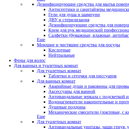
Дезинфицирующие средства для мытья повер
Антисептики и санитайзеры медицински
Гели для душа и шампуни
ДВУ и стерилизация
Дезинфицирующие средства для поверхн
Крем для рук медицинский профессион
Салфетки (бумажные, влажные, антибак
Еще
Моющие и чистящие средства для посуды
Кислотные
Нейтральные
Фены для волос
Для ванных и туалетных комнат
Для туалетных комнат
Таблетки и сеточки для писсуаров
Для ванных комнат
Аварийные души и раковины для промы
Аксессуары для ванной
Антивандальные зеркала с подсветкой 
Водонагреватели накопительные и про
Душевые поддоны
Механические смесители (локтевые, с к
Еще
Для туалетных комнат
Антивандальные унитазы, чаши генуя, 