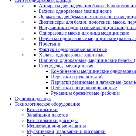
СИЗ и одноразовая одежда
Аппараты для надевания бахил. Бахиломашин
Бахилы одноразовые медицинские
Держатель для бумажных полотенец и медици
Диспенсеры для бахил, полотенец, масок, пе
Нарукавники одноразовые медицинские (поли
Одноразовые маски для лица медицинские
Перчатки одноразовые медицинские (латекс, 
Простыни
Фартуки одноразовые защитные
Халаты одноразовые защитные
Шапочки одноразовые, медицинские береты 
Спецодежда медицинская
Комбинезоны медицинские одноразовые
Перчатки и рукавицы хб
Перчатки резиновые и латексные (хозяй
Перчатки специализированные
Рукавицы брезентовые (рабочие)
Сушилки для рук
Технологическое оборудование
Кипятильники
Запайщики пакетов
Кипятильники для воды
Мешкозашивочные машины
Мультиварки, пароварки и рисоварки