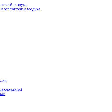
ителей воздуха
 и освежителей воздуха
елия
па сложения)
вые