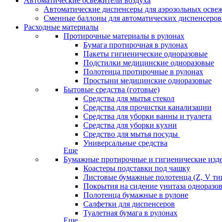
Автоматические освежители воздуха
Автоматические диспенсеры для аэрозольных освеж
Сменные баллоны для автоматических диспенсеров
Расходные материалы
Протирочные материалы в рулонах
Бумага протирочная в рулонах
Пакеты гигиенические одноразовые
Подстилки медицинские одноразовые
Полотенца протирочные в рулонах
Простыни медицинские одноразовые
Бытовые средства (готовые)
Средства для мытья стекол
Средства для прочистки канализации
Средства для уборки ванны и туалета
Средства для уборки кухни
Средство для мытья посуды
Универсальные средства
Еще
Бумажные протирочные и гигиенические изд
Коастеры подставки под чашку
Листовые бумажные полотенца (Z, V ти
Покрытия на сидение унитаза одноразо
Полотенца бумажные в рулоне
Салфетки для диспенсеров
Туалетная бумага в рулонах
Еще