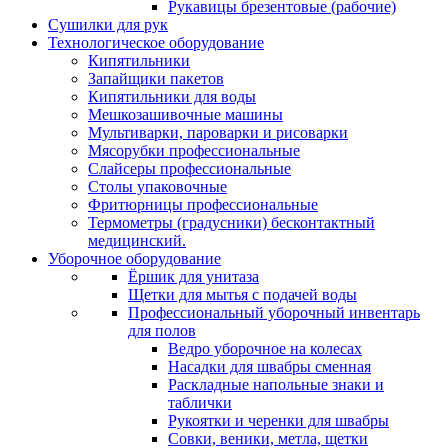
Рукавицы брезентовые (рабочие)
Сушилки для рук
Технологическое оборудование
Кипятильники
Запайщики пакетов
Кипятильники для воды
Мешкозашивочные машины
Мультиварки, пароварки и рисоварки
Мясорубки профессиональные
Слайсеры профессиональные
Столы упаковочные
Фритюрницы профессиональные
Термометры (градусники) бесконтактный
медицинский.
Уборочное оборудование
Ёршик для унитаза
Щетки для мытья с подачей воды
Профессиональный уборочный инвентарь
для полов
Ведро уборочное на колесах
Насадки для швабры сменная
Раскладные напольные знаки и
таблички
Рукоятки и черенки для швабры
Совки, веники, метла, щетки