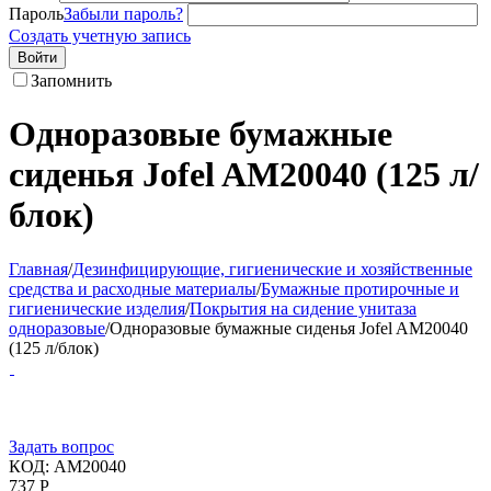
Пароль
Забыли пароль?
Создать учетную запись
Войти
Запомнить
Одноразовые бумажные
сиденья Jofel AM20040 (125 л/
блок)
Главная
/
Дезинфицирующие, гигиенические и хозяйственные
средства и расходные материалы
/
Бумажные протирочные и
гигиенические изделия
/
Покрытия на сидение унитаза
одноразовые
/
Одноразовые бумажные сиденья Jofel AM20040
(125 л/блок)
Задать вопрос
КОД:
AM20040
737
Р