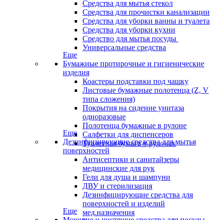
Средства для мытья стекол
Средства для прочистки канализации
Средства для уборки ванны и туалета
Средства для уборки кухни
Средство для мытья посуды
Универсальные средства
Еще
Бумажные протирочные и гигиенические
изделия
Коастеры подставки под чашку
Листовые бумажные полотенца (Z, V
типа сложения)
Покрытия на сидение унитаза
одноразовые
Полотенца бумажные в рулоне
Еще
Салфетки для диспенсеров
Дезинфицирующие средства для мытья
Туалетная бумага в рулонах
поверхностей
Антисептики и санитайзеры
медицинские для рук
Гели для душа и шампуни
ДВУ и стерилизация
Дезинфицирующие средства для
поверхностей и изделий
Еще
мед.назначения
Моющие и чистящие средства для посуды