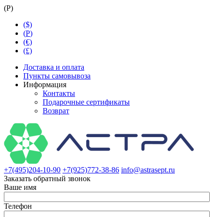
(
Р
)
($)
(
Р
)
(€)
(£)
Доставка и оплата
Пункты самовывоза
Информация
Контакты
Подарочные сертификаты
Возврат
+7(495)204-10-90
+7(925)772-38-86
info@astrasept.ru
Заказать обратный звонок
Ваше имя
Телефон