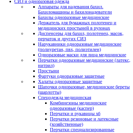
СИЗ и одноразовая одежда
Аппараты для надевания бахил.
Бахиломашины и бахилонадеватели
Бахилы одноразовые медицинские
Держатель для бумажных полотенец и
медицинских простыней в рулонах
Диспенсеры для бахил, полотенец, масок,
перчаток и других СИЗ
Нарукавники одноразовые медицинские
(полиуретан, пвх, полиэтилен)
Одноразовые маски для лица медицинские
Перчатки одноразовые медицинские (латекс,
нитрил)
Простыни
Фартуки одноразовые защитные
Халаты одноразовые защитные
Шапочки одноразовые, медицинские береты
(шарлотты)
Спецодежда медицинская
Комбинезоны медицинские
одноразовые (каспер)
Перчатки и рукавицы хб
Перчатки резиновые и латексные
(хозяйственные)
Перчатки специализированные