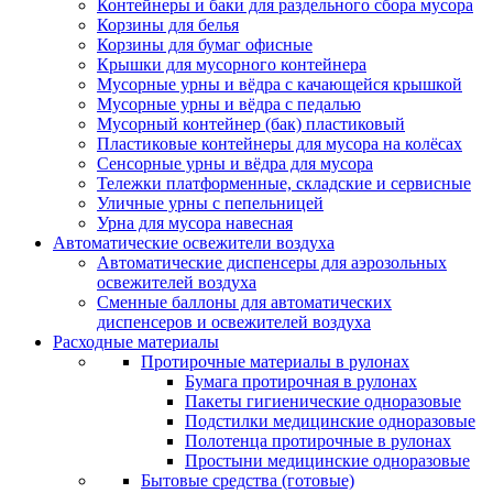
Контейнеры и баки для раздельного сбора мусора
Корзины для белья
Корзины для бумаг офисные
Крышки для мусорного контейнера
Мусорные урны и вёдра с качающейся крышкой
Мусорные урны и вёдра с педалью
Мусорный контейнер (бак) пластиковый
Пластиковые контейнеры для мусора на колёсах
Сенсорные урны и вёдра для мусора
Тележки платформенные, складские и сервисные
Уличные урны с пепельницей
Урна для мусора навесная
Автоматические освежители воздуха
Автоматические диспенсеры для аэрозольных
освежителей воздуха
Сменные баллоны для автоматических
диспенсеров и освежителей воздуха
Расходные материалы
Протирочные материалы в рулонах
Бумага протирочная в рулонах
Пакеты гигиенические одноразовые
Подстилки медицинские одноразовые
Полотенца протирочные в рулонах
Простыни медицинские одноразовые
Бытовые средства (готовые)