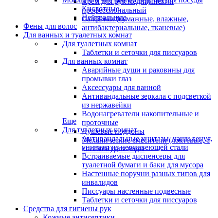
Крем для рук медицинский
Кислотные
профессиональный
Нейтральные
Салфетки (бумажные, влажные,
Фены для волос
антибактериальные, тканевые)
Для ванных и туалетных комнат
Для туалетных комнат
Таблетки и сеточки для писсуаров
Для ванных комнат
Аварийные души и раковины для
промывки глаз
Аксессуары для ванной
Антивандальные зеркала с подсветкой
из нержавейки
Водонагреватели накопительные и
Еще
проточные
Для туалетных комнат
Душевые поддоны
Антивандальные унитазы, чаши генуя,
Механические смесители (локтевые, с
унитазы из нержавеющей стали
кнопкой) для воды
Встраиваемые диспенсеры для
туалетной бумаги и баки для мусора
Настенные поручни разных типов для
инвалидов
Писсуары настенные подвесные
Таблетки и сеточки для писсуаров
Средства для гигиены рук
Кожные антисептики