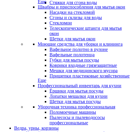
Еще
Стяжки для сгона воды
Швабры и приспособления для мытья окон
Насадки на стекломой
Сгоны и склизы для воды
Стекломои
Телескопические штанги для мытья
окон
Щетки для мытья окон
Моющие средства для уборки и клининга
Вафельное полотно в рулоне
Вафельные полотенца
Губки для мытья посуды
Коврики входные грязезащитные
Мешки для медицинского мусора
Прищепки пластиковые хозяйственные
Еще
Профессиональный инвентарь для кухни
Ёршики для мытья посуды
Лопатки мешалки для кухни
Щетки для мытья посуды
Уборочная техника профессиональная
Поломоечные машины
Пылесосы и пылеводососы
профессиональные
Ведра, урны, корзины