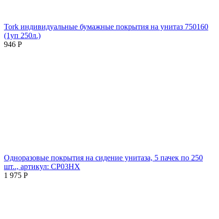
Tork индивидуальные бумажные покрытия на унитаз 750160
(1уп 250л.)
946
Р
Одноразовые покрытия на сидение унитаза, 5 пачек по 250
шт.., артикул: CP03HX
1 975
Р