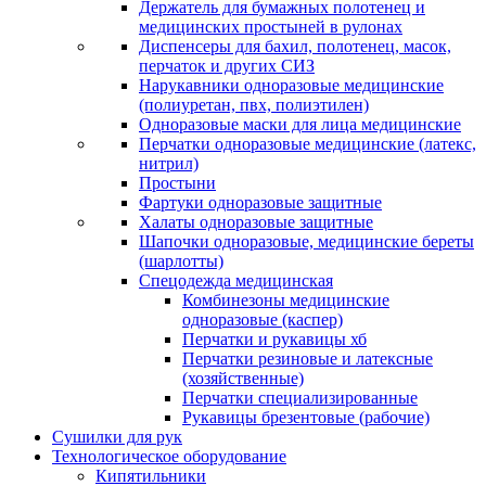
Держатель для бумажных полотенец и
медицинских простыней в рулонах
Диспенсеры для бахил, полотенец, масок,
перчаток и других СИЗ
Нарукавники одноразовые медицинские
(полиуретан, пвх, полиэтилен)
Одноразовые маски для лица медицинские
Перчатки одноразовые медицинские (латекс,
нитрил)
Простыни
Фартуки одноразовые защитные
Халаты одноразовые защитные
Шапочки одноразовые, медицинские береты
(шарлотты)
Спецодежда медицинская
Комбинезоны медицинские
одноразовые (каспер)
Перчатки и рукавицы хб
Перчатки резиновые и латексные
(хозяйственные)
Перчатки специализированные
Рукавицы брезентовые (рабочие)
Сушилки для рук
Технологическое оборудование
Кипятильники