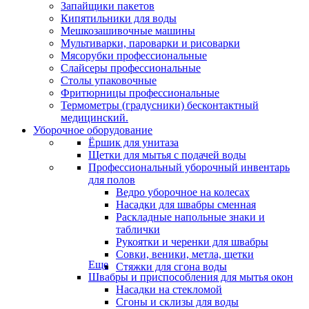
Запайщики пакетов
Кипятильники для воды
Мешкозашивочные машины
Мультиварки, пароварки и рисоварки
Мясорубки профессиональные
Слайсеры профессиональные
Столы упаковочные
Фритюрницы профессиональные
Термометры (градусники) бесконтактный
медицинский.
Уборочное оборудование
Ёршик для унитаза
Щетки для мытья с подачей воды
Профессиональный уборочный инвентарь
для полов
Ведро уборочное на колесах
Насадки для швабры сменная
Раскладные напольные знаки и
таблички
Рукоятки и черенки для швабры
Совки, веники, метла, щетки
Еще
Стяжки для сгона воды
Швабры и приспособления для мытья окон
Насадки на стекломой
Сгоны и склизы для воды