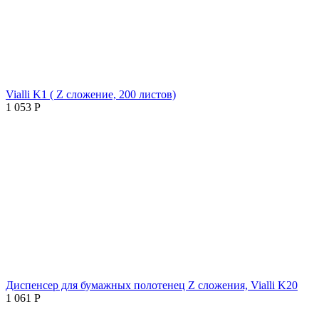
Vialli K1 ( Z сложение, 200 листов)
1 053
Р
Диспенсер для бумажных полотенец Z сложения, Vialli K20
1 061
Р