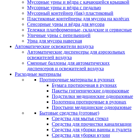
Мусорные урны и вёдра с качающейся крышкой
Мусорные урны и вёдра с педалью
Мусорный контейнер (бак) пластиковый
Пластиковые контейнеры для мусора на колёсах
Сенсорные урны и вёдра для мусора
Тележки платформенные, складские и сервисные
Уличные урны с пепельницей
Урна для мусора навесная
Автоматические освежители воздуха
Автоматические диспенсеры для аэрозольных
освежителей воздуха
Сменные баллоны для автоматических
диспенсеров и освежителей воздуха
Расходные материалы
Протирочные материалы в рулонах
Бумага протирочная в рулонах
Пакеты гигиенические одноразовые
Подстилки медицинские одноразовые
Полотенца протирочные в рулонах
Простыни медицинские одноразовые
Бытовые средства (готовые)
Средства для мытья стекол
Средства для прочистки канализации
Средства для уборки ванны и туалета
Средства для уборки кухни