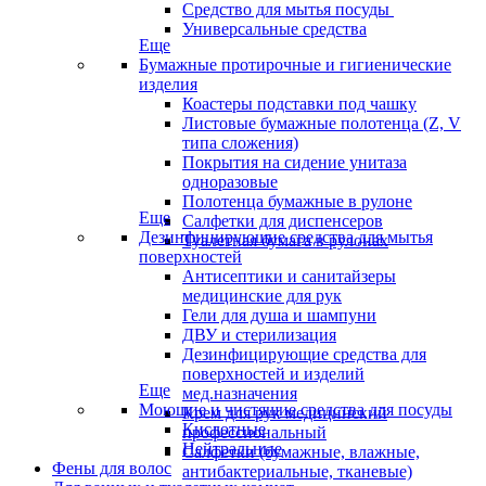
Средство для мытья посуды
Универсальные средства
Еще
Бумажные протирочные и гигиенические
изделия
Коастеры подставки под чашку
Листовые бумажные полотенца (Z, V
типа сложения)
Покрытия на сидение унитаза
одноразовые
Полотенца бумажные в рулоне
Еще
Салфетки для диспенсеров
Дезинфицирующие средства для мытья
Туалетная бумага в рулонах
поверхностей
Антисептики и санитайзеры
медицинские для рук
Гели для душа и шампуни
ДВУ и стерилизация
Дезинфицирующие средства для
поверхностей и изделий
Еще
мед.назначения
Моющие и чистящие средства для посуды
Крем для рук медицинский
Кислотные
профессиональный
Нейтральные
Салфетки (бумажные, влажные,
Фены для волос
антибактериальные, тканевые)