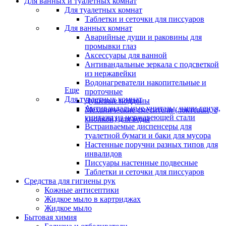
Для ванных и туалетных комнат
Для туалетных комнат
Таблетки и сеточки для писсуаров
Для ванных комнат
Аварийные души и раковины для
промывки глаз
Аксессуары для ванной
Антивандальные зеркала с подсветкой
из нержавейки
Водонагреватели накопительные и
Еще
проточные
Для туалетных комнат
Душевые поддоны
Антивандальные унитазы, чаши генуя,
Механические смесители (локтевые, с
унитазы из нержавеющей стали
кнопкой) для воды
Встраиваемые диспенсеры для
туалетной бумаги и баки для мусора
Настенные поручни разных типов для
инвалидов
Писсуары настенные подвесные
Таблетки и сеточки для писсуаров
Средства для гигиены рук
Кожные антисептики
Жидкое мыло в картриджах
Жидкое мыло
Бытовая химия