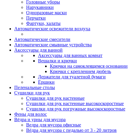
Головные уборы
Нарукавники
Одноразовые маски
Перчатки
Фартуки, халаты
Автоматические освежители воздуха
Автоматические смесители
Автоматические смывные устройства
Аксессуары для ванной
Аксессуары для ванных комнат
Вешалки и крючки
Крючки на самоклеящемся основании
Крючки с креплением дюбель
Держатели для туалетной бумаги
Ёршики
Пеленальные столы
Сушилки для рук
Сушилки для рук настенные
Сушилки для рук настенные высокоскоростные
Сушилки для рук погружные высокоскоростные
Фены для волос
Вёдра и урны для мусора
Ведра для мусора офисные
Вёдра для мусора с педалью от 3 - 20 литров