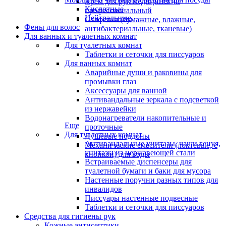
Крем для рук медицинский
Кислотные
профессиональный
Нейтральные
Салфетки (бумажные, влажные,
Фены для волос
антибактериальные, тканевые)
Для ванных и туалетных комнат
Для туалетных комнат
Таблетки и сеточки для писсуаров
Для ванных комнат
Аварийные души и раковины для
промывки глаз
Аксессуары для ванной
Антивандальные зеркала с подсветкой
из нержавейки
Водонагреватели накопительные и
Еще
проточные
Для туалетных комнат
Душевые поддоны
Антивандальные унитазы, чаши генуя,
Механические смесители (локтевые, с
унитазы из нержавеющей стали
кнопкой) для воды
Встраиваемые диспенсеры для
туалетной бумаги и баки для мусора
Настенные поручни разных типов для
инвалидов
Писсуары настенные подвесные
Таблетки и сеточки для писсуаров
Средства для гигиены рук
Кожные антисептики