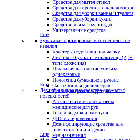
Средства для мытья стекол
Средства для прочистки канализации
Средства для уборки ванны и туалета
Средства для уборки кухни
Средство для мытья посуды
Универсальные средства
Еще
Бумажные протирочные и гигиенические
изделия
Коастеры подставки под чашку
Листовые бумажные полотенца (Z, V
типа сложения)
Покрытия на сидение унитаза
одноразовые
Полотенца бумажные в рулоне
Еще
Салфетки для диспенсеров
Дезинфицирующие средства для мытья
Туалетная бумага в рулонах
поверхностей
Антисептики и санитайзеры
медицинские для рук
Гели для душа и шампуни
ДВУ и стерилизация
Дезинфицирующие средства для
поверхностей и изделий
Еще
мед.назначения
Моющие и чистящие средства для посуды