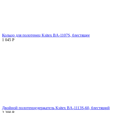
Кольцо для полотенец Ksitex BA-1107S, блестящее
1 045
Р
Двойной полотенцедержатель Ksitex BA-1113S-60, блестящий
2 200
Р