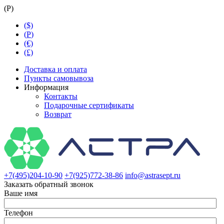
(
Р
)
($)
(
Р
)
(€)
(£)
Доставка и оплата
Пункты самовывоза
Информация
Контакты
Подарочные сертификаты
Возврат
+7(495)204-10-90
+7(925)772-38-86
info@astrasept.ru
Заказать обратный звонок
Ваше имя
Телефон