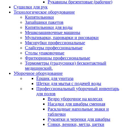
Рукавицы брезентовые (рабочие)
Сушилки для рук
Технологическое оборудование
Кипятильники
Запайщики пакетов
Кипятильники для воды
Мешкозашивочные машины
Мультиварки, пароварки и рисоварки
Мясорубки профессиональные
Слайсеры профессиональные
Столы упаковочные
Фритюрницы профессиональные
Термометры (градусники) бесконтактный
медицинский.
Уборочное оборудование
Ёршик для унитаза
Щетки для мытья с подачей воды
Профессиональный уборочный инвентарь
для полов
Ведро уборочное на колесах
Насадки для швабры сменная
Раскладные напольные знаки и
таблички
Рукоятки и черенки для швабры
Совки, веники, метла, щетки