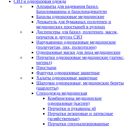
СИЗ и одноразовая одежда
Аппараты для надевания бахил.
Бахиломашины и бахилонадеватели
Бахилы одноразовые медицинские
Держатель для бумажных полотенец и
медицинских простыней в рулонах
Диспенсеры для бахил, полотенец, масок,
перчаток и других СИЗ
Нарукавники одноразовые медицинские
(полиуретан, пвх, полиэтилен)
Одноразовые маски для лица медицинские
Перчатки одноразовые медицинские (латекс,
нитрил)
Простыни
Фартуки одноразовые защитные
Халаты одноразовые защитные
Шапочки одноразовые, медицинские береты
(шарлотты)
Спецодежда медицинская
Комбинезоны медицинские
одноразовые (каспер)
Перчатки и рукавицы хб
Перчатки резиновые и латексные
(хозяйственные)
Перчатки специализированные