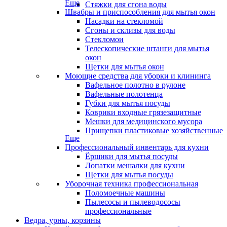
Еще
Стяжки для сгона воды
Швабры и приспособления для мытья окон
Насадки на стекломой
Сгоны и склизы для воды
Стекломои
Телескопические штанги для мытья
окон
Щетки для мытья окон
Моющие средства для уборки и клининга
Вафельное полотно в рулоне
Вафельные полотенца
Губки для мытья посуды
Коврики входные грязезащитные
Мешки для медицинского мусора
Прищепки пластиковые хозяйственные
Еще
Профессиональный инвентарь для кухни
Ёршики для мытья посуды
Лопатки мешалки для кухни
Щетки для мытья посуды
Уборочная техника профессиональная
Поломоечные машины
Пылесосы и пылеводососы
профессиональные
Ведра, урны, корзины