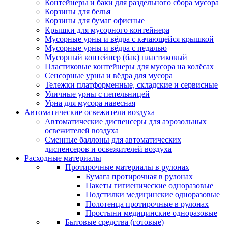
Контейнеры и баки для раздельного сбора мусора
Корзины для белья
Корзины для бумаг офисные
Крышки для мусорного контейнера
Мусорные урны и вёдра с качающейся крышкой
Мусорные урны и вёдра с педалью
Мусорный контейнер (бак) пластиковый
Пластиковые контейнеры для мусора на колёсах
Сенсорные урны и вёдра для мусора
Тележки платформенные, складские и сервисные
Уличные урны с пепельницей
Урна для мусора навесная
Автоматические освежители воздуха
Автоматические диспенсеры для аэрозольных
освежителей воздуха
Сменные баллоны для автоматических
диспенсеров и освежителей воздуха
Расходные материалы
Протирочные материалы в рулонах
Бумага протирочная в рулонах
Пакеты гигиенические одноразовые
Подстилки медицинские одноразовые
Полотенца протирочные в рулонах
Простыни медицинские одноразовые
Бытовые средства (готовые)