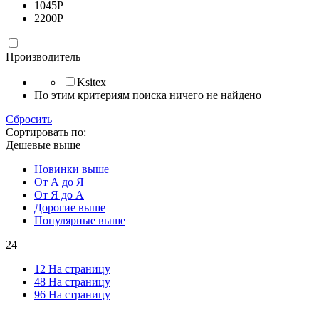
1045
Р
2200
Р
Производитель
Ksitex
По этим критериям поиска ничего не найдено
Сбросить
Сортировать по:
Дешевые выше
Новинки выше
От А до Я
От Я до А
Дорогие выше
Популярные выше
24
12 На страницу
48 На страницу
96 На страницу