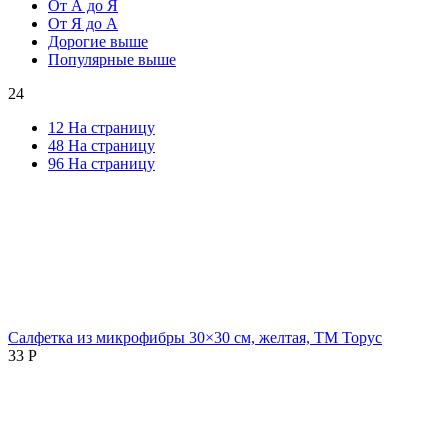
От А до Я
От Я до А
Дорогие выше
Популярные выше
24
12 На страницу
48 На страницу
96 На страницу
Салфетка из микрофибры 30×30 см, желтая, ТМ Торус
33
Р