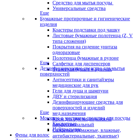
Средство для мытья посуды
Универсальные средства
Еще
Бумажные протирочные и гигиенические
изделия
Коастеры подставки под чашку
Листовые бумажные полотенца (Z, V
типа сложения)
Покрытия на сидение унитаза
одноразовые
Полотенца бумажные в рулоне
Еще
Салфетки для диспенсеров
Дезинфицирующие средства для мытья
Туалетная бумага в рулонах
поверхностей
Антисептики и санитайзеры
медицинские для рук
Гели для душа и шампуни
ДВУ и стерилизация
Дезинфицирующие средства для
поверхностей и изделий
Еще
мед.назначения
Моющие и чистящие средства для посуды
Крем для рук медицинский
Кислотные
профессиональный
Нейтральные
Салфетки (бумажные, влажные,
Фены для волос
антибактериальные, тканевые)