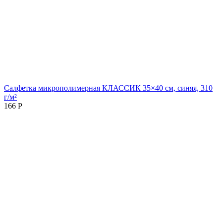
Салфетка микрополимерная КЛАССИК 35×40 см, синяя, 310
г/м²
166
Р