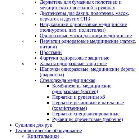
Держатель для бумажных полотенец и
медицинских простыней в рулонах
Диспенсеры для бахил, полотенец, масок,
перчаток и других СИЗ
Нарукавники одноразовые медицинские
(полиуретан, пвх, полиэтилен)
Одноразовые маски для лица медицинские
Перчатки одноразовые медицинские (латекс,
нитрил)
Простыни
Фартуки одноразовые защитные
Халаты одноразовые защитные
Шапочки одноразовые, медицинские береты
(шарлотты)
Спецодежда медицинская
Комбинезоны медицинские
одноразовые (каспер)
Перчатки и рукавицы хб
Перчатки резиновые и латексные
(хозяйственные)
Перчатки специализированные
Рукавицы брезентовые (рабочие)
Сушилки для рук
Технологическое оборудование
Кипятильники