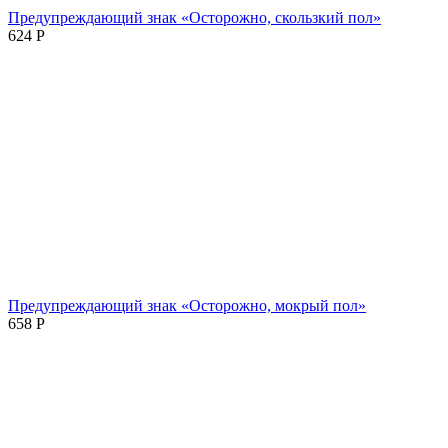
Предупреждающий знак «Осторожно, скользкий пол»
624
Р
Предупреждающий знак «Осторожно, мокрый пол»
658
Р