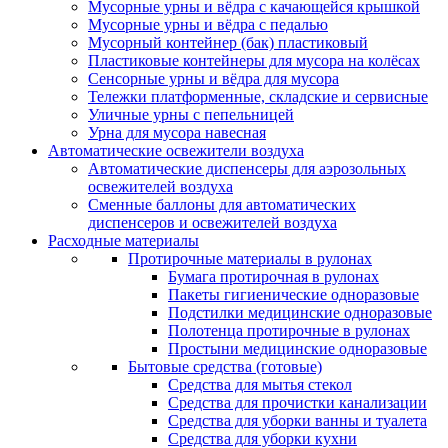
Мусорные урны и вёдра с качающейся крышкой
Мусорные урны и вёдра с педалью
Мусорный контейнер (бак) пластиковый
Пластиковые контейнеры для мусора на колёсах
Сенсорные урны и вёдра для мусора
Тележки платформенные, складские и сервисные
Уличные урны с пепельницей
Урна для мусора навесная
Автоматические освежители воздуха
Автоматические диспенсеры для аэрозольных
освежителей воздуха
Сменные баллоны для автоматических
диспенсеров и освежителей воздуха
Расходные материалы
Протирочные материалы в рулонах
Бумага протирочная в рулонах
Пакеты гигиенические одноразовые
Подстилки медицинские одноразовые
Полотенца протирочные в рулонах
Простыни медицинские одноразовые
Бытовые средства (готовые)
Средства для мытья стекол
Средства для прочистки канализации
Средства для уборки ванны и туалета
Средства для уборки кухни