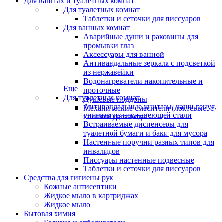
Для ванных и туалетных комнат
Для туалетных комнат
Таблетки и сеточки для писсуаров
Для ванных комнат
Аварийные души и раковины для
промывки глаз
Аксессуары для ванной
Антивандальные зеркала с подсветкой
из нержавейки
Водонагреватели накопительные и
Еще
проточные
Для туалетных комнат
Душевые поддоны
Антивандальные унитазы, чаши генуя,
Механические смесители (локтевые, с
унитазы из нержавеющей стали
кнопкой) для воды
Встраиваемые диспенсеры для
туалетной бумаги и баки для мусора
Настенные поручни разных типов для
инвалидов
Писсуары настенные подвесные
Таблетки и сеточки для писсуаров
Средства для гигиены рук
Кожные антисептики
Жидкое мыло в картриджах
Жидкое мыло
Бытовая химия