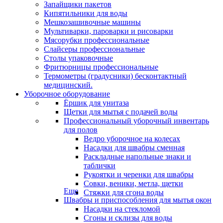
Запайщики пакетов
Кипятильники для воды
Мешкозашивочные машины
Мультиварки, пароварки и рисоварки
Мясорубки профессиональные
Слайсеры профессиональные
Столы упаковочные
Фритюрницы профессиональные
Термометры (градусники) бесконтактный
медицинский.
Уборочное оборудование
Ёршик для унитаза
Щетки для мытья с подачей воды
Профессиональный уборочный инвентарь
для полов
Ведро уборочное на колесах
Насадки для швабры сменная
Раскладные напольные знаки и
таблички
Рукоятки и черенки для швабры
Совки, веники, метла, щетки
Еще
Стяжки для сгона воды
Швабры и приспособления для мытья окон
Насадки на стекломой
Сгоны и склизы для воды