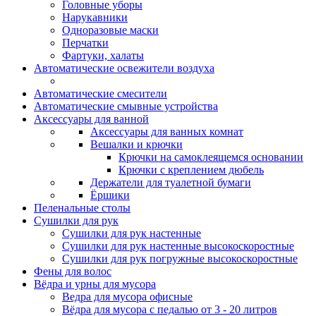
Головные уборы
Нарукавники
Одноразовые маски
Перчатки
Фартуки, халаты
Автоматические освежители воздуха
Автоматические смесители
Автоматические смывные устройства
Аксессуары для ванной
Аксессуары для ванных комнат
Вешалки и крючки
Крючки на самоклеящемся основании
Крючки с креплением дюбель
Держатели для туалетной бумаги
Ёршики
Пеленальные столы
Сушилки для рук
Сушилки для рук настенные
Сушилки для рук настенные высокоскоростные
Сушилки для рук погружные высокоскоростные
Фены для волос
Вёдра и урны для мусора
Ведра для мусора офисные
Вёдра для мусора с педалью от 3 - 20 литров