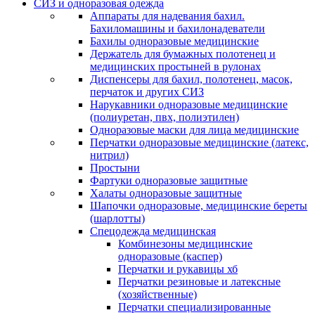
СИЗ и одноразовая одежда
Аппараты для надевания бахил.
Бахиломашины и бахилонадеватели
Бахилы одноразовые медицинские
Держатель для бумажных полотенец и
медицинских простыней в рулонах
Диспенсеры для бахил, полотенец, масок,
перчаток и других СИЗ
Нарукавники одноразовые медицинские
(полиуретан, пвх, полиэтилен)
Одноразовые маски для лица медицинские
Перчатки одноразовые медицинские (латекс,
нитрил)
Простыни
Фартуки одноразовые защитные
Халаты одноразовые защитные
Шапочки одноразовые, медицинские береты
(шарлотты)
Спецодежда медицинская
Комбинезоны медицинские
одноразовые (каспер)
Перчатки и рукавицы хб
Перчатки резиновые и латексные
(хозяйственные)
Перчатки специализированные