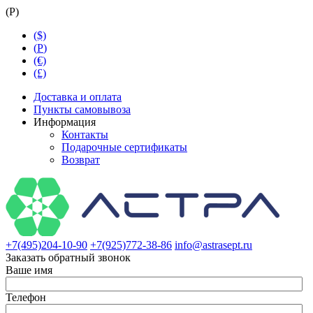
(
Р
)
($)
(
Р
)
(€)
(£)
Доставка и оплата
Пункты самовывоза
Информация
Контакты
Подарочные сертификаты
Возврат
+7(495)204-10-90
+7(925)772-38-86
info@astrasept.ru
Заказать обратный звонок
Ваше имя
Телефон