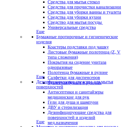
Средства для мытья стекол
Средства для прочистки канализации
Средства для уборки ванны и туалета
Средства для уборки кухни
Средство для мытья посуды
Универсальные средства
Еще
Бумажные протирочные и гигиенические
изделия
Коастеры подставки под чашку
Листовые бумажные полотенца (Z, V
типа сложения)
Покрытия на сидение унитаза
одноразовые
Полотенца бумажные в рулоне
Еще
Салфетки для диспенсеров
Дезинфицирующие средства для мытья
Туалетная бумага в рулонах
поверхностей
Антисептики и санитайзеры
медицинские для рук
Гели для душа и шампуни
ДВУ и стерилизация
Дезинфицирующие средства для
поверхностей и изделий
Еще
мед.назначения
Моющие и чистящие средства для посуды