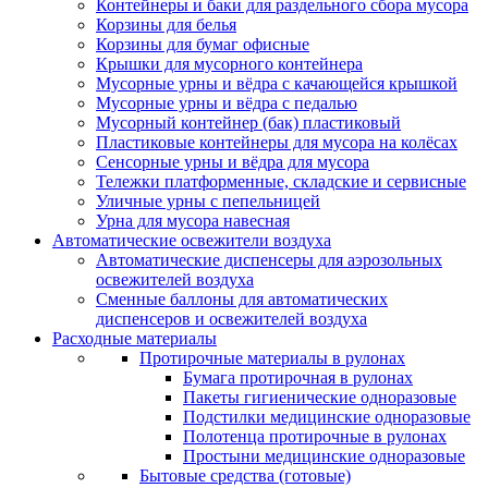
Контейнеры и баки для раздельного сбора мусора
Корзины для белья
Корзины для бумаг офисные
Крышки для мусорного контейнера
Мусорные урны и вёдра с качающейся крышкой
Мусорные урны и вёдра с педалью
Мусорный контейнер (бак) пластиковый
Пластиковые контейнеры для мусора на колёсах
Сенсорные урны и вёдра для мусора
Тележки платформенные, складские и сервисные
Уличные урны с пепельницей
Урна для мусора навесная
Автоматические освежители воздуха
Автоматические диспенсеры для аэрозольных
освежителей воздуха
Сменные баллоны для автоматических
диспенсеров и освежителей воздуха
Расходные материалы
Протирочные материалы в рулонах
Бумага протирочная в рулонах
Пакеты гигиенические одноразовые
Подстилки медицинские одноразовые
Полотенца протирочные в рулонах
Простыни медицинские одноразовые
Бытовые средства (готовые)