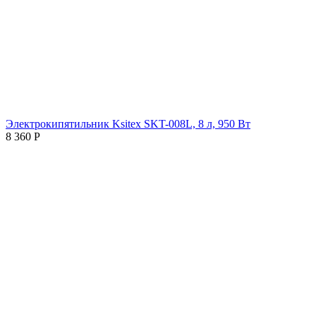
Электрокипятильник Ksitex SKT-008L, 8 л, 950 Вт
8 360
Р