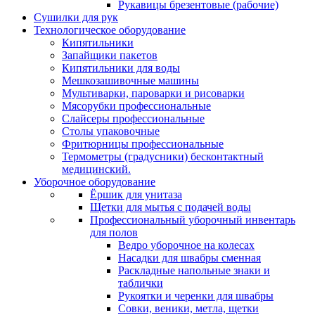
Рукавицы брезентовые (рабочие)
Сушилки для рук
Технологическое оборудование
Кипятильники
Запайщики пакетов
Кипятильники для воды
Мешкозашивочные машины
Мультиварки, пароварки и рисоварки
Мясорубки профессиональные
Слайсеры профессиональные
Столы упаковочные
Фритюрницы профессиональные
Термометры (градусники) бесконтактный
медицинский.
Уборочное оборудование
Ёршик для унитаза
Щетки для мытья с подачей воды
Профессиональный уборочный инвентарь
для полов
Ведро уборочное на колесах
Насадки для швабры сменная
Раскладные напольные знаки и
таблички
Рукоятки и черенки для швабры
Совки, веники, метла, щетки