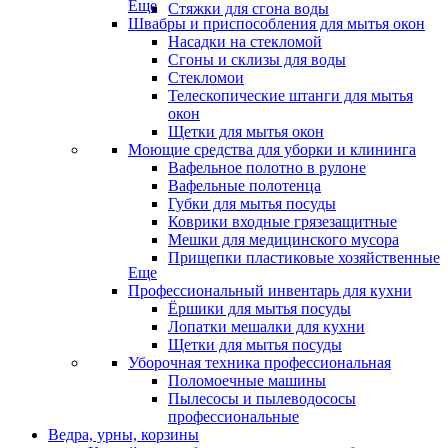
Еще
Стяжки для сгона воды
Швабры и приспособления для мытья окон
Насадки на стекломой
Сгоны и склизы для воды
Стекломои
Телескопические штанги для мытья
окон
Щетки для мытья окон
Моющие средства для уборки и клининга
Вафельное полотно в рулоне
Вафельные полотенца
Губки для мытья посуды
Коврики входные грязезащитные
Мешки для медицинского мусора
Прищепки пластиковые хозяйственные
Еще
Профессиональный инвентарь для кухни
Ёршики для мытья посуды
Лопатки мешалки для кухни
Щетки для мытья посуды
Уборочная техника профессиональная
Поломоечные машины
Пылесосы и пылеводососы
профессиональные
Ведра, урны, корзины