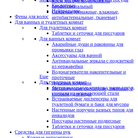
Крем для рук медицинский
Кислотные
профессиональный
Нейтральные
Салфетки (бумажные, влажные,
Фены для волос
антибактериальные, тканевые)
Для ванных и туалетных комнат
Для туалетных комнат
Таблетки и сеточки для писсуаров
Для ванных комнат
Аварийные души и раковины для
промывки глаз
Аксессуары для ванной
Антивандальные зеркала с подсветкой
из нержавейки
Водонагреватели накопительные и
Еще
проточные
Для туалетных комнат
Душевые поддоны
Антивандальные унитазы, чаши генуя,
Механические смесители (локтевые, с
унитазы из нержавеющей стали
кнопкой) для воды
Встраиваемые диспенсеры для
туалетной бумаги и баки для мусора
Настенные поручни разных типов для
инвалидов
Писсуары настенные подвесные
Таблетки и сеточки для писсуаров
Средства для гигиены рук
Кожные антисептики