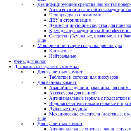
Дезинфицирующие средства для мытья повер
Антисептики и санитайзеры медицински
Гели для душа и шампуни
ДВУ и стерилизация
Дезинфицирующие средства для поверхн
Крем для рук медицинский профессион
Салфетки (бумажные, влажные, антибак
Еще
Моющие и чистящие средства для посуды
Кислотные
Нейтральные
Фены для волос
Для ванных и туалетных комнат
Для туалетных комнат
Таблетки и сеточки для писсуаров
Для ванных комнат
Аварийные души и раковины для промы
Аксессуары для ванной
Антивандальные зеркала с подсветкой 
Водонагреватели накопительные и про
Душевые поддоны
Механические смесители (локтевые, с к
Еще
Для туалетных комнат
Антивандальные унитазы, чаши генуя, 