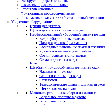
Мясорубки профессиональные
Слайсеры профессиональные
Столы упаковочные
Фритюрницы профессиональные
Термометры (градусники) бесконтактный медицинс
Уборочное оборудование
Ёршик для унитаза
Щетки для мытья с подачей воды
Профессиональный уборочный инвентарь для
Ведро уборочное на колесах
Насадки для швабры сменная
Раскладные напольные знаки и табличк
Рукоятки и черенки для швабры
Совки, веники, метла, щетки
Стяжки для сгона воды
Еще
Швабры и приспособления для мытья окон
Насадки на стекломой
Сгоны и склизы для воды
Стекломои
Телескопические штанги для мытья око
Щетки для мытья окон
Моющие средства для уборки и клининга
Вафельное полотно в рулоне
Вафельные полотенца