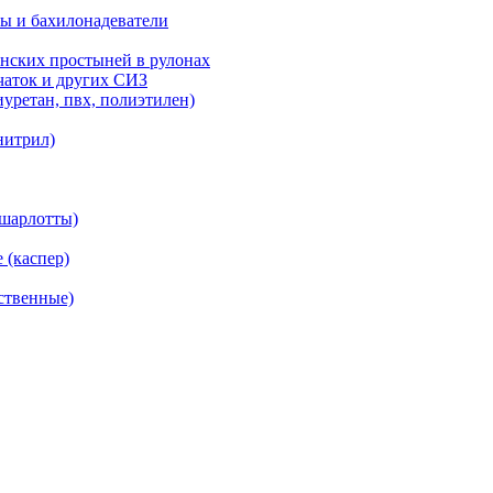
ы и бахилонадеватели
нских простыней в рулонах
рчаток и других СИЗ
уретан, пвх, полиэтилен)
нитрил)
(шарлотты)
 (каспер)
ственные)