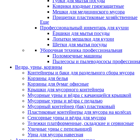
Губки для мытья посуды
Коврики входные грязезащитные
Мешки для медицинского мусора
Прищепки пластиковые хозяйственные
Еще
Профессиональный инвентарь для кухни
Ёршики для мытья посуды
Лопатки мешалки для кухни
Щетки для мытья посуды
Уборочная техника профессиональная
Поломоечные машины
Пылесосы и пылеводососы профессион
Ведра, урны, корзины
Контейнеры и баки для раздельного сбора мусора
Корзины для белья
Корзины для бумаг офисные
Крышки для мусорного контейнера
Мусорные урны и вёдра с качающейся крышкой
Мусорные урны и вёдра с педалью
Мусорный контейнер (бак) пластиковый
Пластиковые контейнеры для мусора на колёсах
Сенсорные урны и вёдра для мусора
Тележки платформенные, складские и сервисные
Уличные урны с пепельницей
Урна для мусора навесная