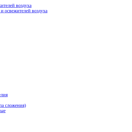
ителей воздуха
 и освежителей воздуха
елия
па сложения)
вые