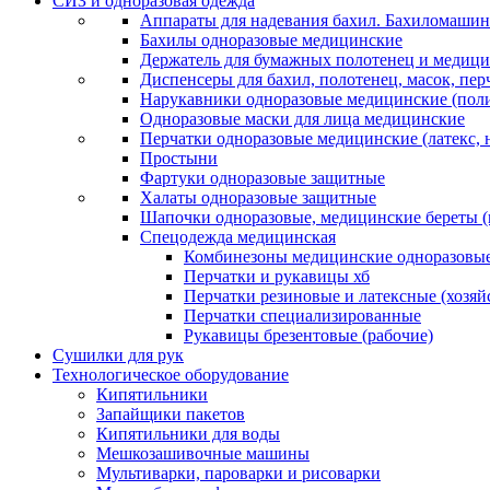
СИЗ и одноразовая одежда
Аппараты для надевания бахил. Бахиломашин
Бахилы одноразовые медицинские
Держатель для бумажных полотенец и медици
Диспенсеры для бахил, полотенец, масок, пе
Нарукавники одноразовые медицинские (поли
Одноразовые маски для лица медицинские
Перчатки одноразовые медицинские (латекс, 
Простыни
Фартуки одноразовые защитные
Халаты одноразовые защитные
Шапочки одноразовые, медицинские береты 
Спецодежда медицинская
Комбинезоны медицинские одноразовые
Перчатки и рукавицы хб
Перчатки резиновые и латексные (хозяй
Перчатки специализированные
Рукавицы брезентовые (рабочие)
Сушилки для рук
Технологическое оборудование
Кипятильники
Запайщики пакетов
Кипятильники для воды
Мешкозашивочные машины
Мультиварки, пароварки и рисоварки