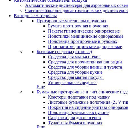
Автоматические освежители воздуха
Автоматические диспенсеры для аэрозольных освеж
Сменные баллоны для автоматических диспенсеров
Расходные материалы
Протирочные материалы в рулонах
Бумага протирочная в рулонах
Пакеты гигиенические одноразовые
Подстилки медицинские одноразовые
Полотенца протирочные в рулонах
Простыни медицинские одноразовые
Бытовые средства (готовые)
Средства для мытья стекол
Средства для прочистки канализации
Средства для уборки ванны и туалета
Средства для уборки кухни
Средство для мытья посуды
Универсальные средства
Еще
Бумажные протирочные и гигиенические изд
Коастеры подставки под чашку
Листовые бумажные полотенца (Z, V ти
Покрытия на сидение унитаза одноразо
Полотенца бумажные в рулоне
Салфетки для диспенсеров
Туалетная бумага в рулонах
Еще