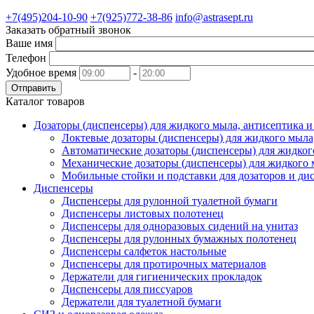
+7(495)204-10-90
+7(925)772-38-86
info@astrasept.ru
Заказать обратный звонок
Ваше имя
Телефон
Удобное время
-
Отправить
Каталог товаров
Дозаторы (диспенсеры) для жидкого мыла, антисептика 
Локтевые дозаторы (диспенсеры) для жидкого мыла
Автоматические дозаторы (диспенсеры) для жидког
Механические дозаторы (диспенсеры) для жидкого 
Мобильные стойки и подставки для дозаторов и ди
Диспенсеры
Диспенсеры для рулонной туалетной бумаги
Диспенсеры листовых полотенец
Диспенсеры для одноразовых сидений на унитаз
Диспенсеры для рулонных бумажных полотенец
Диспенсеры салфеток настольные
Диспенсеры для протирочных материалов
Держатели для гигиенических прокладок
Диспенсеры для писсуаров
Держатели для туалетной бумаги