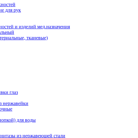
хностей
е для рук
остей и изделий мед.назначения
альный
териальные, тканевые)
вки глаз
из нержавейки
точные
нопкой) для воды
унитазы из нержавеющей стали