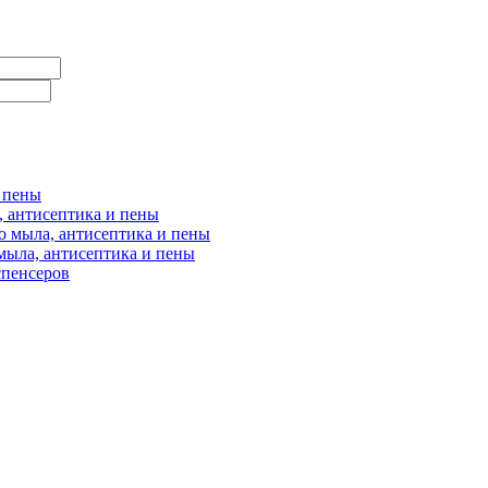
и пены
, антисептика и пены
о мыла, антисептика и пены
мыла, антисептика и пены
спенсеров