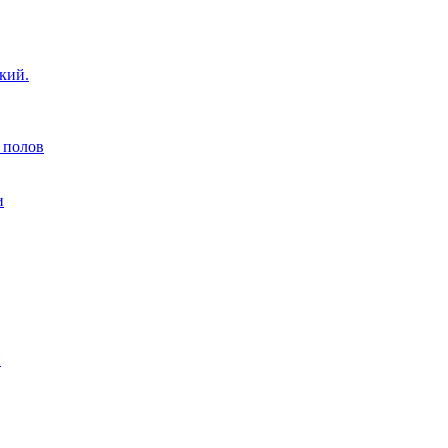
кий.
 полов
и
н