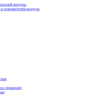
ителей воздуха
 и освежителей воздуха
елия
па сложения)
вые