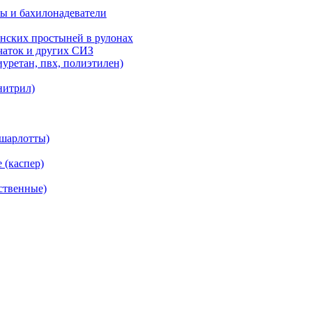
ы и бахилонадеватели
нских простыней в рулонах
рчаток и других СИЗ
уретан, пвх, полиэтилен)
нитрил)
(шарлотты)
 (каспер)
ственные)