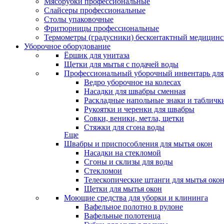
Мясорубки профессиональные
Слайсеры профессиональные
Столы упаковочные
Фритюрницы профессиональные
Термометры (градусники) бесконтактный медицинс
Уборочное оборудование
Ёршик для унитаза
Щетки для мытья с подачей воды
Профессиональный уборочный инвентарь для
Ведро уборочное на колесах
Насадки для швабры сменная
Раскладные напольные знаки и табличк
Рукоятки и черенки для швабры
Совки, веники, метла, щетки
Стяжки для сгона воды
Еще
Швабры и приспособления для мытья окон
Насадки на стекломой
Сгоны и склизы для воды
Стекломои
Телескопические штанги для мытья око
Щетки для мытья окон
Моющие средства для уборки и клининга
Вафельное полотно в рулоне
Вафельные полотенца