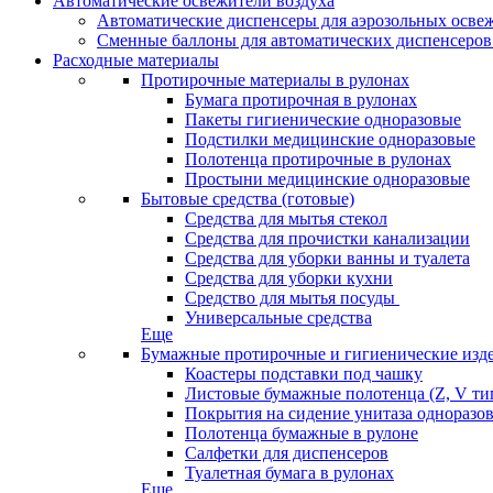
Автоматические освежители воздуха
Автоматические диспенсеры для аэрозольных освеж
Сменные баллоны для автоматических диспенсеров
Расходные материалы
Протирочные материалы в рулонах
Бумага протирочная в рулонах
Пакеты гигиенические одноразовые
Подстилки медицинские одноразовые
Полотенца протирочные в рулонах
Простыни медицинские одноразовые
Бытовые средства (готовые)
Средства для мытья стекол
Средства для прочистки канализации
Средства для уборки ванны и туалета
Средства для уборки кухни
Средство для мытья посуды
Универсальные средства
Еще
Бумажные протирочные и гигиенические изд
Коастеры подставки под чашку
Листовые бумажные полотенца (Z, V ти
Покрытия на сидение унитаза одноразо
Полотенца бумажные в рулоне
Салфетки для диспенсеров
Туалетная бумага в рулонах
Еще