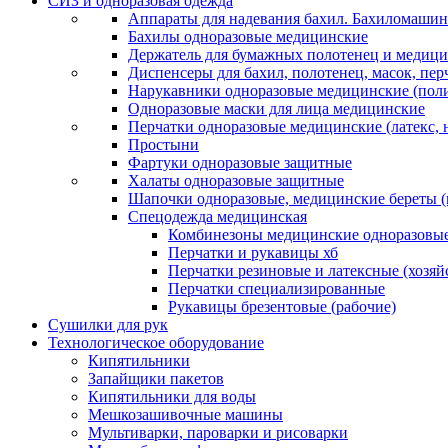
СИЗ и одноразовая одежда
Аппараты для надевания бахил. Бахиломашин
Бахилы одноразовые медицинские
Держатель для бумажных полотенец и медици
Диспенсеры для бахил, полотенец, масок, пе
Нарукавники одноразовые медицинские (поли
Одноразовые маски для лица медицинские
Перчатки одноразовые медицинские (латекс, 
Простыни
Фартуки одноразовые защитные
Халаты одноразовые защитные
Шапочки одноразовые, медицинские береты 
Спецодежда медицинская
Комбинезоны медицинские одноразовые
Перчатки и рукавицы хб
Перчатки резиновые и латексные (хозяй
Перчатки специализированные
Рукавицы брезентовые (рабочие)
Сушилки для рук
Технологическое оборудование
Кипятильники
Запайщики пакетов
Кипятильники для воды
Мешкозашивочные машины
Мультиварки, пароварки и рисоварки