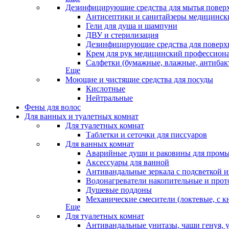
Дезинфицирующие средства для мытья повер
Антисептики и санитайзеры медицински
Гели для душа и шампуни
ДВУ и стерилизация
Дезинфицирующие средства для поверхн
Крем для рук медицинский профессион
Салфетки (бумажные, влажные, антибак
Еще
Моющие и чистящие средства для посуды
Кислотные
Нейтральные
Фены для волос
Для ванных и туалетных комнат
Для туалетных комнат
Таблетки и сеточки для писсуаров
Для ванных комнат
Аварийные души и раковины для промы
Аксессуары для ванной
Антивандальные зеркала с подсветкой 
Водонагреватели накопительные и про
Душевые поддоны
Механические смесители (локтевые, с к
Еще
Для туалетных комнат
Антивандальные унитазы, чаши генуя, 