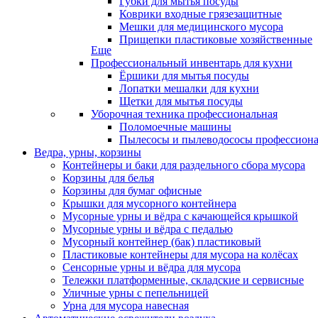
Губки для мытья посуды
Коврики входные грязезащитные
Мешки для медицинского мусора
Прищепки пластиковые хозяйственные
Еще
Профессиональный инвентарь для кухни
Ёршики для мытья посуды
Лопатки мешалки для кухни
Щетки для мытья посуды
Уборочная техника профессиональная
Поломоечные машины
Пылесосы и пылеводососы профессион
Ведра, урны, корзины
Контейнеры и баки для раздельного сбора мусора
Корзины для белья
Корзины для бумаг офисные
Крышки для мусорного контейнера
Мусорные урны и вёдра с качающейся крышкой
Мусорные урны и вёдра с педалью
Мусорный контейнер (бак) пластиковый
Пластиковые контейнеры для мусора на колёсах
Сенсорные урны и вёдра для мусора
Тележки платформенные, складские и сервисные
Уличные урны с пепельницей
Урна для мусора навесная