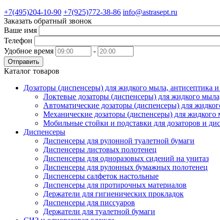
+7(495)204-10-90
+7(925)772-38-86
info@astrasept.ru
Заказать обратный звонок
Ваше имя
Телефон
Удобное время
-
Отправить
Каталог товаров
Дозаторы (диспенсеры) для жидкого мыла, антисептика 
Локтевые дозаторы (диспенсеры) для жидкого мыла
Автоматические дозаторы (диспенсеры) для жидког
Механические дозаторы (диспенсеры) для жидкого 
Мобильные стойки и подставки для дозаторов и ди
Диспенсеры
Диспенсеры для рулонной туалетной бумаги
Диспенсеры листовых полотенец
Диспенсеры для одноразовых сидений на унитаз
Диспенсеры для рулонных бумажных полотенец
Диспенсеры салфеток настольные
Диспенсеры для протирочных материалов
Держатели для гигиенических прокладок
Диспенсеры для писсуаров
Держатели для туалетной бумаги