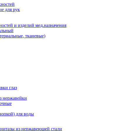
хностей
е для рук
остей и изделий мед.назначения
альный
териальные, тканевые)
вки глаз
из нержавейки
точные
нопкой) для воды
унитазы из нержавеющей стали