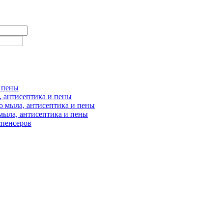
и пены
, антисептика и пены
о мыла, антисептика и пены
мыла, антисептика и пены
спенсеров