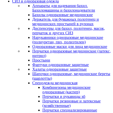
СИЗ и одноразовая одежда
Аппараты для надевания бахил.
Бахиломашины и бахилонадеватели
Бахилы одноразовые медицинские
Держатель для бумажных полотенец и
медицинских простыней в рулонах
Диспенсеры для бахил, полотенец, масок,
перчаток и других СИЗ
Нарукавники одноразовые медицинские
(полиуретан, пвх, полиэтилен)
Одноразовые маски для лица медицинские
Перчатки одноразовые медицинские (латекс,
нитрил)
Простыни
Фартуки одноразовые защитные
Халаты одноразовые защитные
Шапочки одноразовые, медицинские береты
(шарлотты)
Спецодежда медицинская
Комбинезоны медицинские
одноразовые (каспер)
Перчатки и рукавицы хб
Перчатки резиновые и латексные
(хозяйственные)
Перчатки специализированные