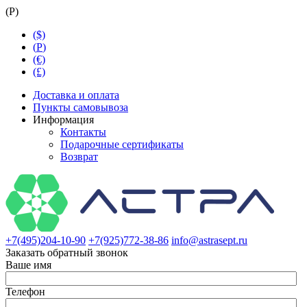
(
Р
)
($)
(
Р
)
(€)
(£)
Доставка и оплата
Пункты самовывоза
Информация
Контакты
Подарочные сертификаты
Возврат
+7(495)204-10-90
+7(925)772-38-86
info@astrasept.ru
Заказать обратный звонок
Ваше имя
Телефон