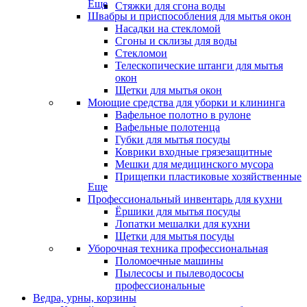
Еще
Стяжки для сгона воды
Швабры и приспособления для мытья окон
Насадки на стекломой
Сгоны и склизы для воды
Стекломои
Телескопические штанги для мытья
окон
Щетки для мытья окон
Моющие средства для уборки и клининга
Вафельное полотно в рулоне
Вафельные полотенца
Губки для мытья посуды
Коврики входные грязезащитные
Мешки для медицинского мусора
Прищепки пластиковые хозяйственные
Еще
Профессиональный инвентарь для кухни
Ёршики для мытья посуды
Лопатки мешалки для кухни
Щетки для мытья посуды
Уборочная техника профессиональная
Поломоечные машины
Пылесосы и пылеводососы
профессиональные
Ведра, урны, корзины