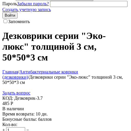
Пароль
Забыли пароль?
Создать учетную запись
Войти
Запомнить
Дезковрики серии "Эко-
люкс" толщиной 3 см,
50*50*3 см
Главная
/
Антибактериальные коврики
(дезковрики)
/
Дезковрики серии "Эко-люкс" толщиной 3 см,
50*50*3 см
Задать вопрос
КОД:
Дезковрик-3.7
485
Р
В наличии
Время возврата:
10 дн.
Бонусные баллы:
баллов
Кол-во:
+
−