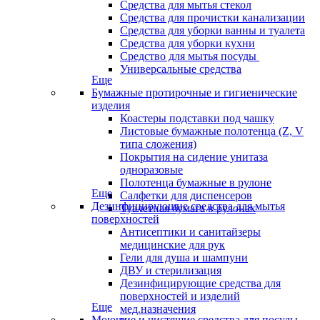
Средства для мытья стекол
Средства для прочистки канализации
Средства для уборки ванны и туалета
Средства для уборки кухни
Средство для мытья посуды
Универсальные средства
Еще
Бумажные протирочные и гигиенические
изделия
Коастеры подставки под чашку
Листовые бумажные полотенца (Z, V
типа сложения)
Покрытия на сидение унитаза
одноразовые
Полотенца бумажные в рулоне
Еще
Салфетки для диспенсеров
Дезинфицирующие средства для мытья
Туалетная бумага в рулонах
поверхностей
Антисептики и санитайзеры
медицинские для рук
Гели для душа и шампуни
ДВУ и стерилизация
Дезинфицирующие средства для
поверхностей и изделий
Еще
мед.назначения
Моющие и чистящие средства для посуды