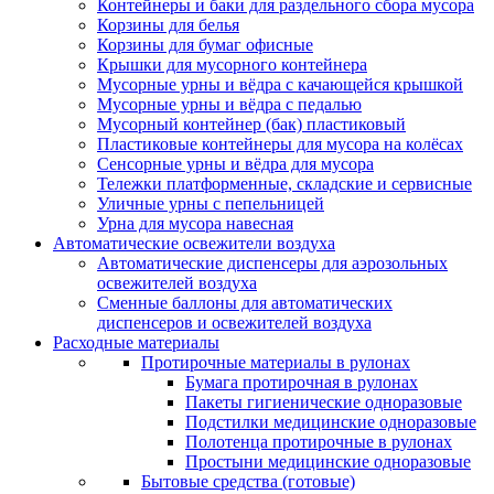
Контейнеры и баки для раздельного сбора мусора
Корзины для белья
Корзины для бумаг офисные
Крышки для мусорного контейнера
Мусорные урны и вёдра с качающейся крышкой
Мусорные урны и вёдра с педалью
Мусорный контейнер (бак) пластиковый
Пластиковые контейнеры для мусора на колёсах
Сенсорные урны и вёдра для мусора
Тележки платформенные, складские и сервисные
Уличные урны с пепельницей
Урна для мусора навесная
Автоматические освежители воздуха
Автоматические диспенсеры для аэрозольных
освежителей воздуха
Сменные баллоны для автоматических
диспенсеров и освежителей воздуха
Расходные материалы
Протирочные материалы в рулонах
Бумага протирочная в рулонах
Пакеты гигиенические одноразовые
Подстилки медицинские одноразовые
Полотенца протирочные в рулонах
Простыни медицинские одноразовые
Бытовые средства (готовые)