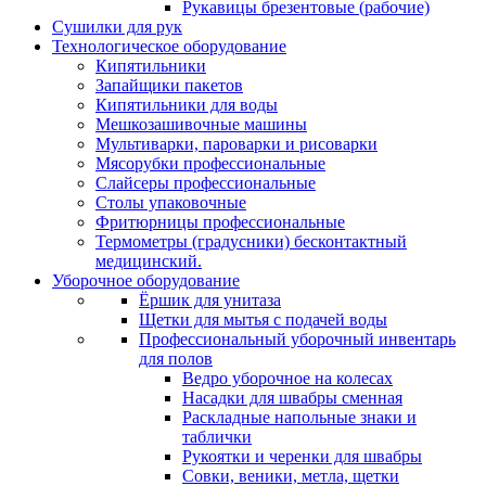
Рукавицы брезентовые (рабочие)
Сушилки для рук
Технологическое оборудование
Кипятильники
Запайщики пакетов
Кипятильники для воды
Мешкозашивочные машины
Мультиварки, пароварки и рисоварки
Мясорубки профессиональные
Слайсеры профессиональные
Столы упаковочные
Фритюрницы профессиональные
Термометры (градусники) бесконтактный
медицинский.
Уборочное оборудование
Ёршик для унитаза
Щетки для мытья с подачей воды
Профессиональный уборочный инвентарь
для полов
Ведро уборочное на колесах
Насадки для швабры сменная
Раскладные напольные знаки и
таблички
Рукоятки и черенки для швабры
Совки, веники, метла, щетки