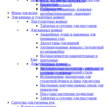
Крем для рук медицинский
Кислотные
профессиональный
Нейтральные
Салфетки (бумажные, влажные,
Фены для волос
антибактериальные, тканевые)
Для ванных и туалетных комнат
Для туалетных комнат
Таблетки и сеточки для писсуаров
Для ванных комнат
Аварийные души и раковины для
промывки глаз
Аксессуары для ванной
Антивандальные зеркала с подсветкой
из нержавейки
Водонагреватели накопительные и
Еще
проточные
Для туалетных комнат
Душевые поддоны
Антивандальные унитазы, чаши генуя,
Механические смесители (локтевые, с
унитазы из нержавеющей стали
кнопкой) для воды
Встраиваемые диспенсеры для
туалетной бумаги и баки для мусора
Настенные поручни разных типов для
инвалидов
Писсуары настенные подвесные
Таблетки и сеточки для писсуаров
Средства для гигиены рук
Кожные антисептики