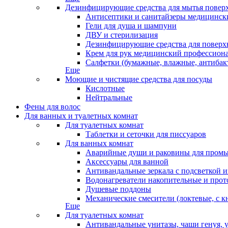
Дезинфицирующие средства для мытья повер
Антисептики и санитайзеры медицински
Гели для душа и шампуни
ДВУ и стерилизация
Дезинфицирующие средства для поверхн
Крем для рук медицинский профессион
Салфетки (бумажные, влажные, антибак
Еще
Моющие и чистящие средства для посуды
Кислотные
Нейтральные
Фены для волос
Для ванных и туалетных комнат
Для туалетных комнат
Таблетки и сеточки для писсуаров
Для ванных комнат
Аварийные души и раковины для промы
Аксессуары для ванной
Антивандальные зеркала с подсветкой 
Водонагреватели накопительные и про
Душевые поддоны
Механические смесители (локтевые, с к
Еще
Для туалетных комнат
Антивандальные унитазы, чаши генуя, 