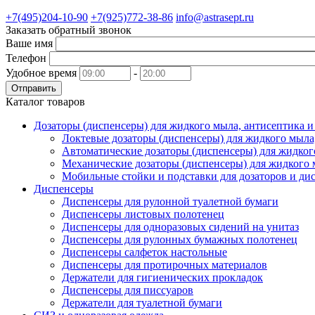
+7(495)204-10-90
+7(925)772-38-86
info@astrasept.ru
Заказать обратный звонок
Ваше имя
Телефон
Удобное время
-
Отправить
Каталог товаров
Дозаторы (диспенсеры) для жидкого мыла, антисептика 
Локтевые дозаторы (диспенсеры) для жидкого мыла
Автоматические дозаторы (диспенсеры) для жидког
Механические дозаторы (диспенсеры) для жидкого 
Мобильные стойки и подставки для дозаторов и ди
Диспенсеры
Диспенсеры для рулонной туалетной бумаги
Диспенсеры листовых полотенец
Диспенсеры для одноразовых сидений на унитаз
Диспенсеры для рулонных бумажных полотенец
Диспенсеры салфеток настольные
Диспенсеры для протирочных материалов
Держатели для гигиенических прокладок
Диспенсеры для писсуаров
Держатели для туалетной бумаги