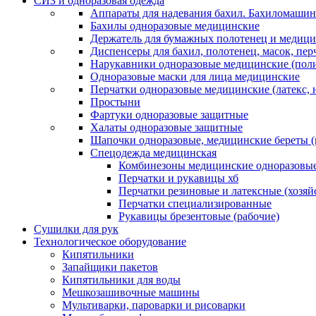
СИЗ и одноразовая одежда
Аппараты для надевания бахил. Бахиломашин
Бахилы одноразовые медицинские
Держатель для бумажных полотенец и медици
Диспенсеры для бахил, полотенец, масок, пе
Нарукавники одноразовые медицинские (поли
Одноразовые маски для лица медицинские
Перчатки одноразовые медицинские (латекс, 
Простыни
Фартуки одноразовые защитные
Халаты одноразовые защитные
Шапочки одноразовые, медицинские береты 
Спецодежда медицинская
Комбинезоны медицинские одноразовые
Перчатки и рукавицы хб
Перчатки резиновые и латексные (хозяй
Перчатки специализированные
Рукавицы брезентовые (рабочие)
Сушилки для рук
Технологическое оборудование
Кипятильники
Запайщики пакетов
Кипятильники для воды
Мешкозашивочные машины
Мультиварки, пароварки и рисоварки