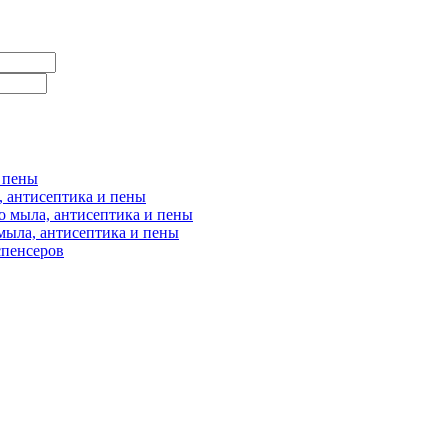
и пены
, антисептика и пены
о мыла, антисептика и пены
мыла, антисептика и пены
спенсеров