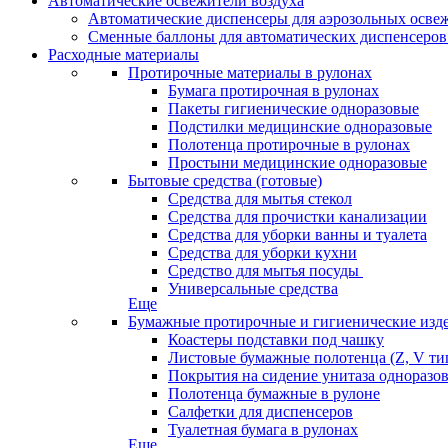
Автоматические освежители воздуха
Автоматические диспенсеры для аэрозольных освеж
Сменные баллоны для автоматических диспенсеров
Расходные материалы
Протирочные материалы в рулонах
Бумага протирочная в рулонах
Пакеты гигиенические одноразовые
Подстилки медицинские одноразовые
Полотенца протирочные в рулонах
Простыни медицинские одноразовые
Бытовые средства (готовые)
Средства для мытья стекол
Средства для прочистки канализации
Средства для уборки ванны и туалета
Средства для уборки кухни
Средство для мытья посуды
Универсальные средства
Еще
Бумажные протирочные и гигиенические изд
Коастеры подставки под чашку
Листовые бумажные полотенца (Z, V ти
Покрытия на сидение унитаза одноразо
Полотенца бумажные в рулоне
Салфетки для диспенсеров
Туалетная бумага в рулонах
Еще