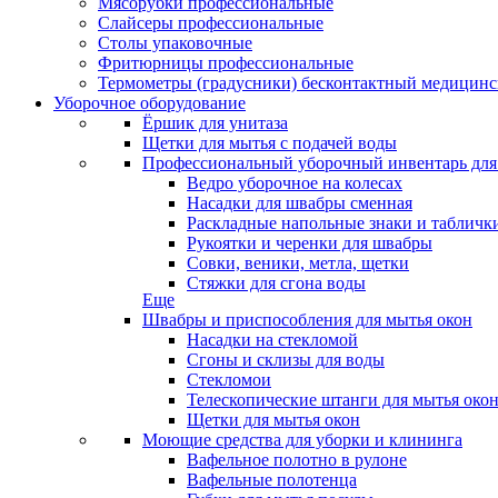
Мясорубки профессиональные
Слайсеры профессиональные
Столы упаковочные
Фритюрницы профессиональные
Термометры (градусники) бесконтактный медицинс
Уборочное оборудование
Ёршик для унитаза
Щетки для мытья с подачей воды
Профессиональный уборочный инвентарь для
Ведро уборочное на колесах
Насадки для швабры сменная
Раскладные напольные знаки и табличк
Рукоятки и черенки для швабры
Совки, веники, метла, щетки
Стяжки для сгона воды
Еще
Швабры и приспособления для мытья окон
Насадки на стекломой
Сгоны и склизы для воды
Стекломои
Телескопические штанги для мытья око
Щетки для мытья окон
Моющие средства для уборки и клининга
Вафельное полотно в рулоне
Вафельные полотенца