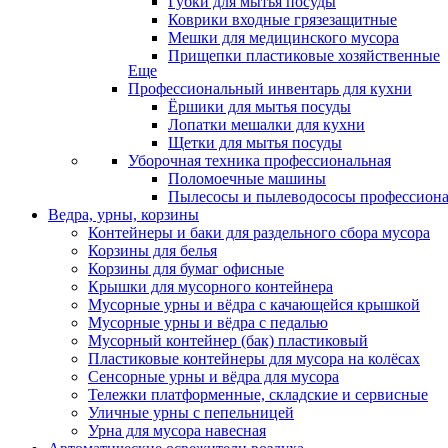
Губки для мытья посуды
Коврики входные грязезащитные
Мешки для медицинского мусора
Прищепки пластиковые хозяйственные
Еще
Профессиональный инвентарь для кухни
Ёршики для мытья посуды
Лопатки мешалки для кухни
Щетки для мытья посуды
Уборочная техника профессиональная
Поломоечные машины
Пылесосы и пылеводососы профессион
Ведра, урны, корзины
Контейнеры и баки для раздельного сбора мусора
Корзины для белья
Корзины для бумаг офисные
Крышки для мусорного контейнера
Мусорные урны и вёдра с качающейся крышкой
Мусорные урны и вёдра с педалью
Мусорный контейнер (бак) пластиковый
Пластиковые контейнеры для мусора на колёсах
Сенсорные урны и вёдра для мусора
Тележки платформенные, складские и сервисные
Уличные урны с пепельницей
Урна для мусора навесная