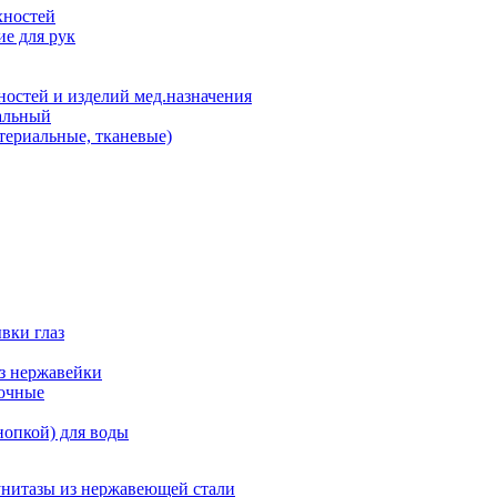
хностей
е для рук
остей и изделий мед.назначения
альный
териальные, тканевые)
вки глаз
из нержавейки
точные
нопкой) для воды
унитазы из нержавеющей стали