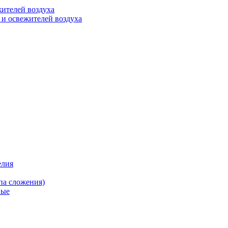
ителей воздуха
 и освежителей воздуха
елия
па сложения)
вые