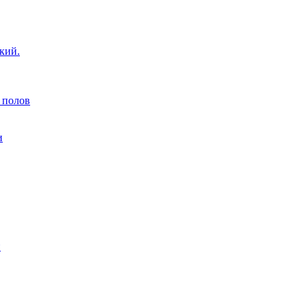
кий.
 полов
и
н