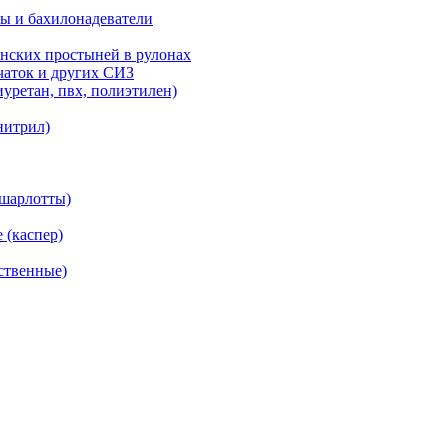
ы и бахилонадеватели
нских простыней в рулонах
рчаток и других СИЗ
уретан, пвх, полиэтилен)
нитрил)
(шарлотты)
 (каспер)
ственные)