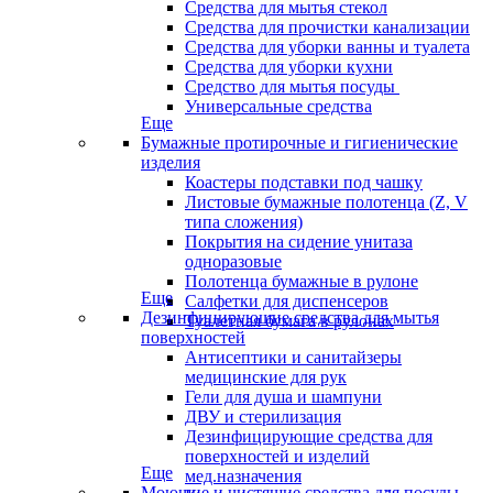
Средства для мытья стекол
Средства для прочистки канализации
Средства для уборки ванны и туалета
Средства для уборки кухни
Средство для мытья посуды
Универсальные средства
Еще
Бумажные протирочные и гигиенические
изделия
Коастеры подставки под чашку
Листовые бумажные полотенца (Z, V
типа сложения)
Покрытия на сидение унитаза
одноразовые
Полотенца бумажные в рулоне
Еще
Салфетки для диспенсеров
Дезинфицирующие средства для мытья
Туалетная бумага в рулонах
поверхностей
Антисептики и санитайзеры
медицинские для рук
Гели для душа и шампуни
ДВУ и стерилизация
Дезинфицирующие средства для
поверхностей и изделий
Еще
мед.назначения
Моющие и чистящие средства для посуды