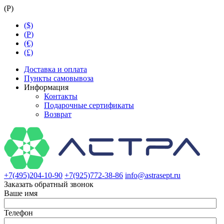
(
Р
)
($)
(
Р
)
(€)
(£)
Доставка и оплата
Пункты самовывоза
Информация
Контакты
Подарочные сертификаты
Возврат
+7(495)204-10-90
+7(925)772-38-86
info@astrasept.ru
Заказать обратный звонок
Ваше имя
Телефон