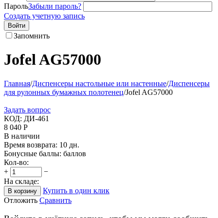
Пароль
Забыли пароль?
Создать учетную запись
Войти
Запомнить
Jofel AG57000
Главная
/
Диспенсеры настольные или настенные
/
Диспенсеры
для рулонных бумажных полотенец
/
Jofel AG57000
Задать вопрос
КОД:
ДИ-461
8 040
Р
В наличии
Время возврата:
10 дн.
Бонусные баллы:
баллов
Кол-во:
+
−
На складе:
Купить в один клик
В корзину
Отложить
Сравнить