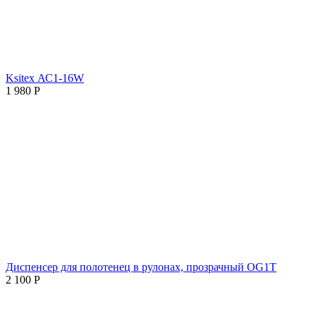
Ksitex АС1-16W
1 980
Р
Диспенсер для полотенец в рулонах, прозрачный OG1T
2 100
Р