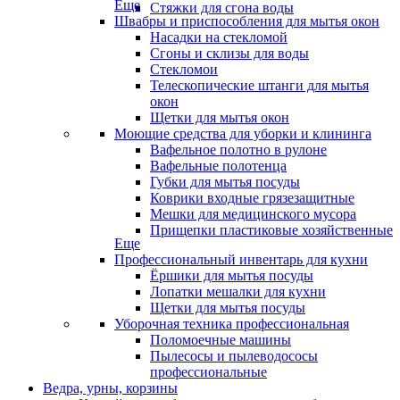
Еще
Стяжки для сгона воды
Швабры и приспособления для мытья окон
Насадки на стекломой
Сгоны и склизы для воды
Стекломои
Телескопические штанги для мытья
окон
Щетки для мытья окон
Моющие средства для уборки и клининга
Вафельное полотно в рулоне
Вафельные полотенца
Губки для мытья посуды
Коврики входные грязезащитные
Мешки для медицинского мусора
Прищепки пластиковые хозяйственные
Еще
Профессиональный инвентарь для кухни
Ёршики для мытья посуды
Лопатки мешалки для кухни
Щетки для мытья посуды
Уборочная техника профессиональная
Поломоечные машины
Пылесосы и пылеводососы
профессиональные
Ведра, урны, корзины