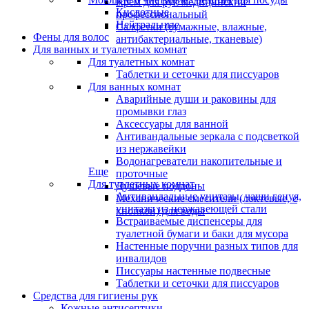
Крем для рук медицинский
Кислотные
профессиональный
Нейтральные
Салфетки (бумажные, влажные,
Фены для волос
антибактериальные, тканевые)
Для ванных и туалетных комнат
Для туалетных комнат
Таблетки и сеточки для писсуаров
Для ванных комнат
Аварийные души и раковины для
промывки глаз
Аксессуары для ванной
Антивандальные зеркала с подсветкой
из нержавейки
Водонагреватели накопительные и
Еще
проточные
Для туалетных комнат
Душевые поддоны
Антивандальные унитазы, чаши генуя,
Механические смесители (локтевые, с
унитазы из нержавеющей стали
кнопкой) для воды
Встраиваемые диспенсеры для
туалетной бумаги и баки для мусора
Настенные поручни разных типов для
инвалидов
Писсуары настенные подвесные
Таблетки и сеточки для писсуаров
Средства для гигиены рук
Кожные антисептики