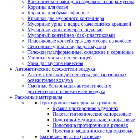
Контейнеры и баки для раздельного сбора мусора
Корзины для белья
Корзины для бумаг офисные
Крышки для мусорного контейнера
Мусорные урны и вёдра с качающейся крышкой
Мусорные урны и вёдра с педалью
Мусорный контейнер (бак) пластиковый
Пластиковые контейнеры для мусора на колёсах
Сенсорные урны и вёдра для мусора
Тележки платформенные, складские и сервисные
Уличные урны с пепельницей
Урна для мусора навесная
Автоматические освежители воздуха
Автоматические диспенсеры для аэрозольных
освежителей воздуха
Сменные баллоны для автоматических
диспенсеров и освежителей воздуха
Расходные материалы
Протирочные материалы в рулонах
Бумага протирочная в рулонах
Пакеты гигиенические одноразовые
Подстилки медицинские одноразовые
Полотенца протирочные в рулонах
Простыни медицинские одноразовые
Бытовые средства (готовые)