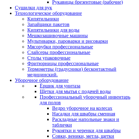
Рукавицы брезентовые (рабочие)
Сушилки для рук
Технологическое оборудование
Кипятильники
Запайщики пакетов
Кипятильники для воды
Мешкозашивочные машины
Мультиварки, пароварки и рисоварки
Мясорубки профессиональные
Слайсеры профессиональные
Столы упаковочные
Фритюрницы профессиональные
Термометры (градусники) бесконтактный
медицинский.
Уборочное оборудование
Ёршик для унитаза
Щетки для мытья с подачей воды
Профессиональный уборочный инвентарь
для полов
Ведро уборочное на колесах
Насадки для швабры сменная
Раскладные напольные знаки и
таблички
Рукоятки и черенки для швабры
Совки, веники, метла, щетки