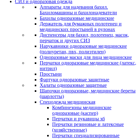
СИЗ и одноразовая одежда
Аппараты для надевания бахил.
Бахиломашины и бахилонадеватели
Бахилы одноразовые медицинские
Держатель для бумажных полотенец и
медицинских простыней в рулонах
Диспенсеры для бахил, полотенец, масок,
перчаток и других СИЗ
Нарукавники одноразовые медицинские
(полиуретан, пвх, полиэтилен)
Одноразовые маски для лица медицинские
Перчатки одноразовые медицинские (латекс,
нитрил)
Простыни
Фартуки одноразовые защитные
Халаты одноразовые защитные
Шапочки одноразовые, медицинские береты
(шарлотты)
Спецодежда медицинская
Комбинезоны медицинские
одноразовые (каспер)
Перчатки и рукавицы хб
Перчатки резиновые и латексные
(хозяйственные)
Перчатки специализированные