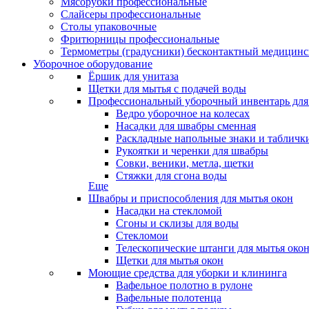
Мясорубки профессиональные
Слайсеры профессиональные
Столы упаковочные
Фритюрницы профессиональные
Термометры (градусники) бесконтактный медицинс
Уборочное оборудование
Ёршик для унитаза
Щетки для мытья с подачей воды
Профессиональный уборочный инвентарь для
Ведро уборочное на колесах
Насадки для швабры сменная
Раскладные напольные знаки и табличк
Рукоятки и черенки для швабры
Совки, веники, метла, щетки
Стяжки для сгона воды
Еще
Швабры и приспособления для мытья окон
Насадки на стекломой
Сгоны и склизы для воды
Стекломои
Телескопические штанги для мытья око
Щетки для мытья окон
Моющие средства для уборки и клининга
Вафельное полотно в рулоне
Вафельные полотенца