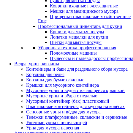
Губки для мытья посуды
Коврики входные грязезащитные
Мешки для медицинского мусора
Прищепки пластиковые хозяйственные
Еще
Профессиональный инвентарь для кухни
Ёршики для мытья посуды
Лопатки мешалки для кухни
Щетки для мытья посуды
Уборочная техника профессиональная
Поломоечные машины
Пылесосы и пылеводососы профессион
Ведра, урны, корзины
Контейнеры и баки для раздельного сбора мусора
Корзины для белья
Корзины для бумаг офисные
Крышки для мусорного контейнера
Мусорные урны и вёдра с качающейся крышкой
Мусорные урны и вёдра с педалью
Мусорный контейнер (бак) пластиковый
Пластиковые контейнеры для мусора на колёсах
Сенсорные урны и вёдра для мусора
Тележки платформенные, складские и сервисные
Уличные урны с пепельницей
Урна для мусора навесная