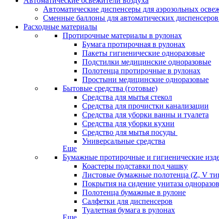
Автоматические освежители воздуха
Автоматические диспенсеры для аэрозольных освеж
Сменные баллоны для автоматических диспенсеров
Расходные материалы
Протирочные материалы в рулонах
Бумага протирочная в рулонах
Пакеты гигиенические одноразовые
Подстилки медицинские одноразовые
Полотенца протирочные в рулонах
Простыни медицинские одноразовые
Бытовые средства (готовые)
Средства для мытья стекол
Средства для прочистки канализации
Средства для уборки ванны и туалета
Средства для уборки кухни
Средство для мытья посуды
Универсальные средства
Еще
Бумажные протирочные и гигиенические изд
Коастеры подставки под чашку
Листовые бумажные полотенца (Z, V ти
Покрытия на сидение унитаза одноразо
Полотенца бумажные в рулоне
Салфетки для диспенсеров
Туалетная бумага в рулонах
Еще