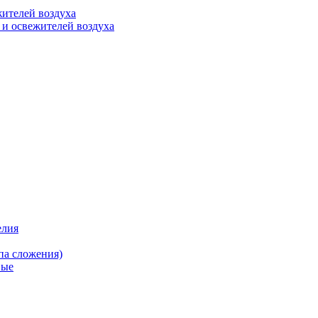
ителей воздуха
 и освежителей воздуха
елия
па сложения)
вые