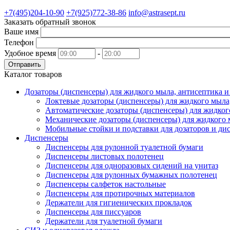
+7(495)204-10-90
+7(925)772-38-86
info@astrasept.ru
Заказать обратный звонок
Ваше имя
Телефон
Удобное время
-
Отправить
Каталог товаров
Дозаторы (диспенсеры) для жидкого мыла, антисептика 
Локтевые дозаторы (диспенсеры) для жидкого мыла
Автоматические дозаторы (диспенсеры) для жидког
Механические дозаторы (диспенсеры) для жидкого 
Мобильные стойки и подставки для дозаторов и ди
Диспенсеры
Диспенсеры для рулонной туалетной бумаги
Диспенсеры листовых полотенец
Диспенсеры для одноразовых сидений на унитаз
Диспенсеры для рулонных бумажных полотенец
Диспенсеры салфеток настольные
Диспенсеры для протирочных материалов
Держатели для гигиенических прокладок
Диспенсеры для писсуаров
Держатели для туалетной бумаги