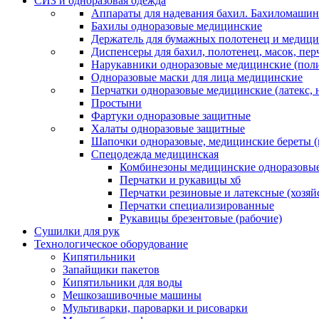
СИЗ и одноразовая одежда
Аппараты для надевания бахил. Бахиломашин
Бахилы одноразовые медицинские
Держатель для бумажных полотенец и медици
Диспенсеры для бахил, полотенец, масок, пе
Нарукавники одноразовые медицинские (поли
Одноразовые маски для лица медицинские
Перчатки одноразовые медицинские (латекс, 
Простыни
Фартуки одноразовые защитные
Халаты одноразовые защитные
Шапочки одноразовые, медицинские береты 
Спецодежда медицинская
Комбинезоны медицинские одноразовые
Перчатки и рукавицы хб
Перчатки резиновые и латексные (хозяй
Перчатки специализированные
Рукавицы брезентовые (рабочие)
Сушилки для рук
Технологическое оборудование
Кипятильники
Запайщики пакетов
Кипятильники для воды
Мешкозашивочные машины
Мультиварки, пароварки и рисоварки