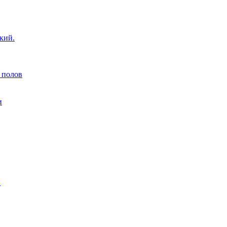
кий.
 полов
и
н