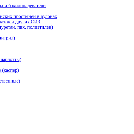
ы и бахилонадеватели
нских простыней в рулонах
рчаток и других СИЗ
уретан, пвх, полиэтилен)
нитрил)
(шарлотты)
 (каспер)
ственные)