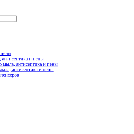
и пены
, антисептика и пены
о мыла, антисептика и пены
мыла, антисептика и пены
спенсеров