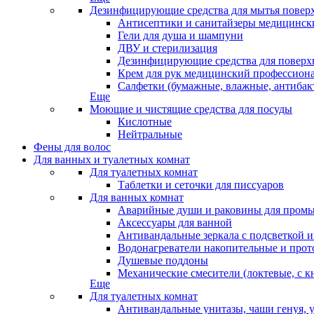
Дезинфицирующие средства для мытья повер
Антисептики и санитайзеры медицински
Гели для душа и шампуни
ДВУ и стерилизация
Дезинфицирующие средства для поверхн
Крем для рук медицинский профессион
Салфетки (бумажные, влажные, антибак
Еще
Моющие и чистящие средства для посуды
Кислотные
Нейтральные
Фены для волос
Для ванных и туалетных комнат
Для туалетных комнат
Таблетки и сеточки для писсуаров
Для ванных комнат
Аварийные души и раковины для промы
Аксессуары для ванной
Антивандальные зеркала с подсветкой 
Водонагреватели накопительные и про
Душевые поддоны
Механические смесители (локтевые, с к
Еще
Для туалетных комнат
Антивандальные унитазы, чаши генуя, 