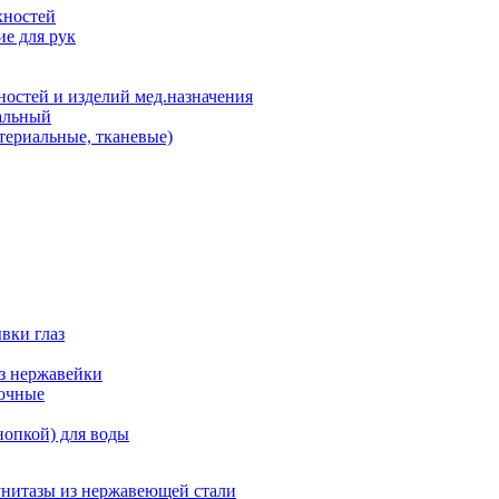
хностей
е для рук
остей и изделий мед.назначения
альный
териальные, тканевые)
вки глаз
из нержавейки
точные
нопкой) для воды
унитазы из нержавеющей стали