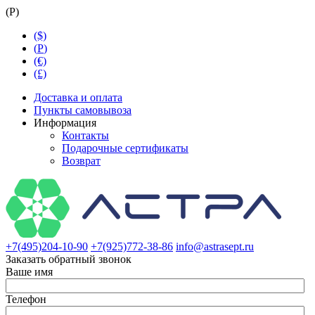
(
Р
)
($)
(
Р
)
(€)
(£)
Доставка и оплата
Пункты самовывоза
Информация
Контакты
Подарочные сертификаты
Возврат
+7(495)204-10-90
+7(925)772-38-86
info@astrasept.ru
Заказать обратный звонок
Ваше имя
Телефон