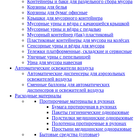
Контейнеры и баки для раздельного сбора мусора
Корзины для белья
Корзины для бумаг офисные
Крышки для мусорного контейнера
Мусорные урны и вёдра с качающейся крышкой
Мусорные урны и вёдра с педалью
Мусорный контейнер (бак) пластиковый
Пластиковые контейнеры для мусора на колёсах
Сенсорные урны и вёдра для мусора
Тележки платформенные, складские и сервисные
Уличные урны с пепельницей
Урна для мусора навесная
Автоматические освежители воздуха
Автоматические диспенсеры для аэрозольных
освежителей воздуха
Сменные баллоны для автоматических
диспенсеров и освежителей воздуха
Расходные материалы
Протирочные материалы в рулонах
Бумага протирочная в рулонах
Пакеты гигиенические одноразовые
Подстилки медицинские одноразовые
Полотенца протирочные в рулонах
Простыни медицинские одноразовые
Бытовые средства (готовые)