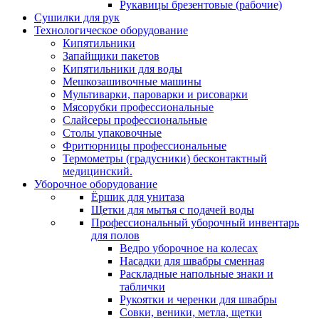
Рукавицы брезентовые (рабочие)
Сушилки для рук
Технологическое оборудование
Кипятильники
Запайщики пакетов
Кипятильники для воды
Мешкозашивочные машины
Мультиварки, пароварки и рисоварки
Мясорубки профессиональные
Слайсеры профессиональные
Столы упаковочные
Фритюрницы профессиональные
Термометры (градусники) бесконтактный
медицинский.
Уборочное оборудование
Ёршик для унитаза
Щетки для мытья с подачей воды
Профессиональный уборочный инвентарь
для полов
Ведро уборочное на колесах
Насадки для швабры сменная
Раскладные напольные знаки и
таблички
Рукоятки и черенки для швабры
Совки, веники, метла, щетки