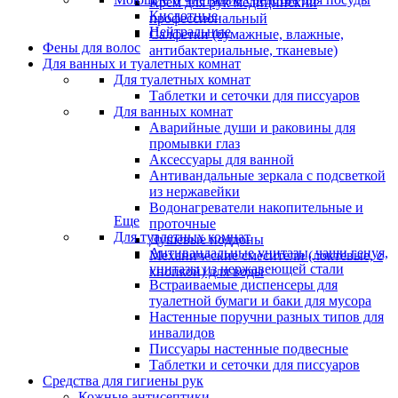
Крем для рук медицинский
Кислотные
профессиональный
Нейтральные
Салфетки (бумажные, влажные,
Фены для волос
антибактериальные, тканевые)
Для ванных и туалетных комнат
Для туалетных комнат
Таблетки и сеточки для писсуаров
Для ванных комнат
Аварийные души и раковины для
промывки глаз
Аксессуары для ванной
Антивандальные зеркала с подсветкой
из нержавейки
Водонагреватели накопительные и
Еще
проточные
Для туалетных комнат
Душевые поддоны
Антивандальные унитазы, чаши генуя,
Механические смесители (локтевые, с
унитазы из нержавеющей стали
кнопкой) для воды
Встраиваемые диспенсеры для
туалетной бумаги и баки для мусора
Настенные поручни разных типов для
инвалидов
Писсуары настенные подвесные
Таблетки и сеточки для писсуаров
Средства для гигиены рук
Кожные антисептики