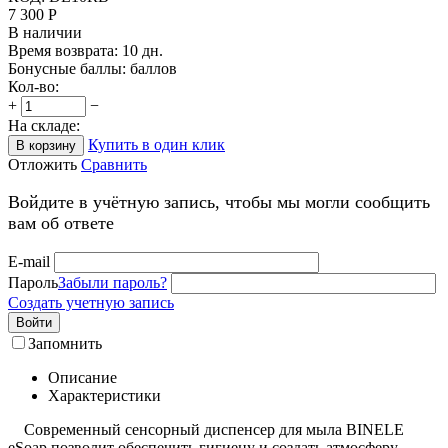
7 300
Р
В наличии
Время возврата:
10 дн.
Бонусные баллы:
баллов
Кол-во:
+
−
На складе:
Купить в один клик
В корзину
Отложить
Сравнить
Войдите в учётную запись, чтобы мы могли сообщить
вам об ответе
E-mail
Пароль
Забыли пароль?
Создать учетную запись
Войти
Запомнить
Описание
Характеристики
Современный сенсорный диспенсер для мыла BINELE
eSoap позволит обеспечить гигиену и создать атмосферу