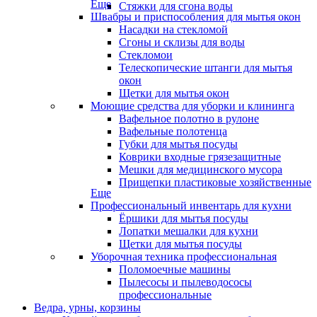
Еще
Стяжки для сгона воды
Швабры и приспособления для мытья окон
Насадки на стекломой
Сгоны и склизы для воды
Стекломои
Телескопические штанги для мытья
окон
Щетки для мытья окон
Моющие средства для уборки и клининга
Вафельное полотно в рулоне
Вафельные полотенца
Губки для мытья посуды
Коврики входные грязезащитные
Мешки для медицинского мусора
Прищепки пластиковые хозяйственные
Еще
Профессиональный инвентарь для кухни
Ёршики для мытья посуды
Лопатки мешалки для кухни
Щетки для мытья посуды
Уборочная техника профессиональная
Поломоечные машины
Пылесосы и пылеводососы
профессиональные
Ведра, урны, корзины