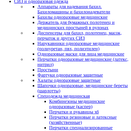
СИЗ и одноразовая одежда
Аппараты для надевания бахил.
Бахиломашины и бахилонадеватели
Бахилы одноразовые медицинские
Держатель для бумажных полотенец и
медицинских простыней в рулонах
Диспенсеры для бахил, полотенец, масок,
перчаток и других СИЗ
Нарукавники одноразовые медицинские
(полиуретан, пвх, полиэтилен)
Одноразовые маски для лица медицинские
Перчатки одноразовые медицинские (латекс,
нитрил)
Простыни
Фартуки одноразовые защитные
Халаты одноразовые защитные
Шапочки одноразовые, медицинские береты
(шарлотты)
Спецодежда медицинская
Комбинезоны медицинские
одноразовые (каспер)
Перчатки и рукавицы хб
Перчатки резиновые и латексные
(хозяйственные)
Перчатки специализированные