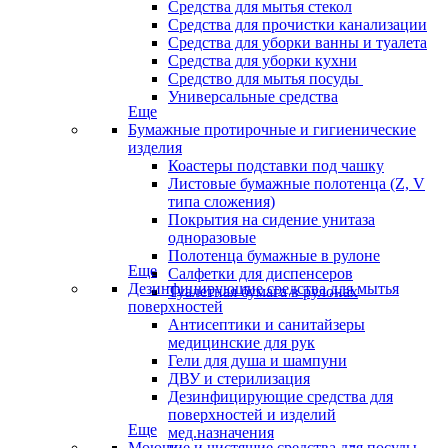
Средства для мытья стекол
Средства для прочистки канализации
Средства для уборки ванны и туалета
Средства для уборки кухни
Средство для мытья посуды
Универсальные средства
Еще
Бумажные протирочные и гигиенические
изделия
Коастеры подставки под чашку
Листовые бумажные полотенца (Z, V
типа сложения)
Покрытия на сидение унитаза
одноразовые
Полотенца бумажные в рулоне
Еще
Салфетки для диспенсеров
Дезинфицирующие средства для мытья
Туалетная бумага в рулонах
поверхностей
Антисептики и санитайзеры
медицинские для рук
Гели для душа и шампуни
ДВУ и стерилизация
Дезинфицирующие средства для
поверхностей и изделий
Еще
мед.назначения
Моющие и чистящие средства для посуды