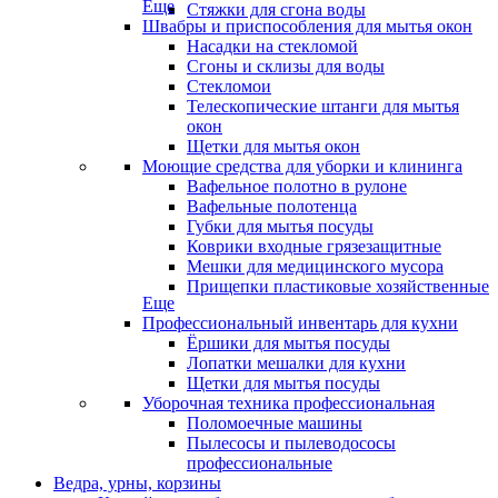
Еще
Стяжки для сгона воды
Швабры и приспособления для мытья окон
Насадки на стекломой
Сгоны и склизы для воды
Стекломои
Телескопические штанги для мытья
окон
Щетки для мытья окон
Моющие средства для уборки и клининга
Вафельное полотно в рулоне
Вафельные полотенца
Губки для мытья посуды
Коврики входные грязезащитные
Мешки для медицинского мусора
Прищепки пластиковые хозяйственные
Еще
Профессиональный инвентарь для кухни
Ёршики для мытья посуды
Лопатки мешалки для кухни
Щетки для мытья посуды
Уборочная техника профессиональная
Поломоечные машины
Пылесосы и пылеводососы
профессиональные
Ведра, урны, корзины