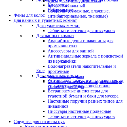
Крем для рук медицинский
Кислотные
профессиональный
Нейтральные
Салфетки (бумажные, влажные,
Фены для волос
антибактериальные, тканевые)
Для ванных и туалетных комнат
Для туалетных комнат
Таблетки и сеточки для писсуаров
Для ванных комнат
Аварийные души и раковины для
промывки глаз
Аксессуары для ванной
Антивандальные зеркала с подсветкой
из нержавейки
Водонагреватели накопительные и
Еще
проточные
Для туалетных комнат
Душевые поддоны
Антивандальные унитазы, чаши генуя,
Механические смесители (локтевые, с
унитазы из нержавеющей стали
кнопкой) для воды
Встраиваемые диспенсеры для
туалетной бумаги и баки для мусора
Настенные поручни разных типов для
инвалидов
Писсуары настенные подвесные
Таблетки и сеточки для писсуаров
Средства для гигиены рук
Кожные антисептики