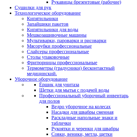
Рукавицы брезентовые (рабочие)
Сушилки для рук
Технологическое оборудование
Кипятильники
Запайщики пакетов
Кипятильники для воды
Мешкозашивочные машины
Мультиварки, пароварки и рисоварки
Мясорубки профессиональные
Слайсеры профессиональные
Столы упаковочные
Фритюрницы профессиональные
Термометры (градусники) бесконтактный
медицинский.
Уборочное оборудование
Ёршик для унитаза
Щетки для мытья с подачей воды
Профессиональный уборочный инвентарь
для полов
Ведро уборочное на колесах
Насадки для швабры сменная
Раскладные напольные знаки и
таблички
Рукоятки и черенки для швабры
Совки, веники, метла, щетки