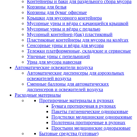
Контейнеры и баки для раздельного сбора мусора
Корзины для белья
Корзины для бумаг офисные
Крышки для мусорного контейнера
Мусорные урны и вёдра с качающейся крышкой
Мусорные урны и вёдра с педалью
Мусорный контейнер (бак) пластиковый
Пластиковые контейнеры для мусора на колёсах
Сенсорные урны и вёдра для мусора
Тележки платформенные, складские и сервисные
Уличные урны с пепельницей
Урна для мусора навесная
Автоматические освежители воздуха
Автоматические диспенсеры для аэрозольных
освежителей воздуха
Сменные баллоны для автоматических
диспенсеров и освежителей воздуха
Расходные материалы
Протирочные материалы в рулонах
Бумага протирочная в рулонах
Пакеты гигиенические одноразовые
Подстилки медицинские одноразовые
Полотенца протирочные в рулонах
Простыни медицинские одноразовые
Бытовые средства (готовые)