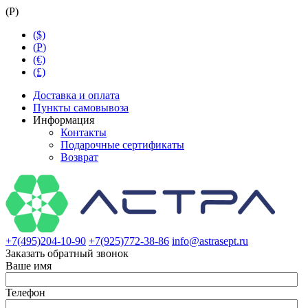
(
Р
)
($)
(
Р
)
(€)
(£)
Доставка и оплата
Пункты самовывоза
Информация
Контакты
Подарочные сертификаты
Возврат
+7(495)204-10-90
+7(925)772-38-86
info@astrasept.ru
Заказать обратный звонок
Ваше имя
Телефон