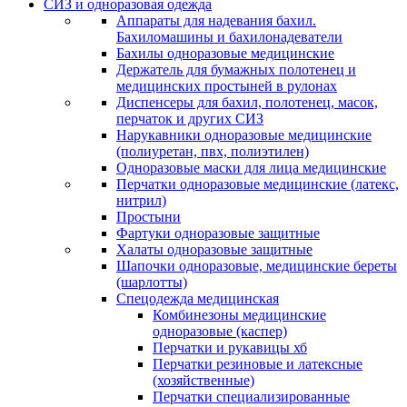
СИЗ и одноразовая одежда
Аппараты для надевания бахил.
Бахиломашины и бахилонадеватели
Бахилы одноразовые медицинские
Держатель для бумажных полотенец и
медицинских простыней в рулонах
Диспенсеры для бахил, полотенец, масок,
перчаток и других СИЗ
Нарукавники одноразовые медицинские
(полиуретан, пвх, полиэтилен)
Одноразовые маски для лица медицинские
Перчатки одноразовые медицинские (латекс,
нитрил)
Простыни
Фартуки одноразовые защитные
Халаты одноразовые защитные
Шапочки одноразовые, медицинские береты
(шарлотты)
Спецодежда медицинская
Комбинезоны медицинские
одноразовые (каспер)
Перчатки и рукавицы хб
Перчатки резиновые и латексные
(хозяйственные)
Перчатки специализированные