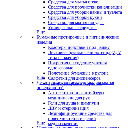
Средства для мытья стекол
Средства для прочистки канализации
Средства для уборки ванны и туалета
Средства для уборки кухни
Средство для мытья посуды
Универсальные средства
Еще
Бумажные протирочные и гигиенические
изделия
Коастеры подставки под чашку
Листовые бумажные полотенца (Z, V
типа сложения)
Покрытия на сидение унитаза
одноразовые
Полотенца бумажные в рулоне
Еще
Салфетки для диспенсеров
Дезинфицирующие средства для мытья
Туалетная бумага в рулонах
поверхностей
Антисептики и санитайзеры
медицинские для рук
Гели для душа и шампуни
ДВУ и стерилизация
Дезинфицирующие средства для
поверхностей и изделий
Еще
мед.назначения
Моющие и чистящие средства для посуды