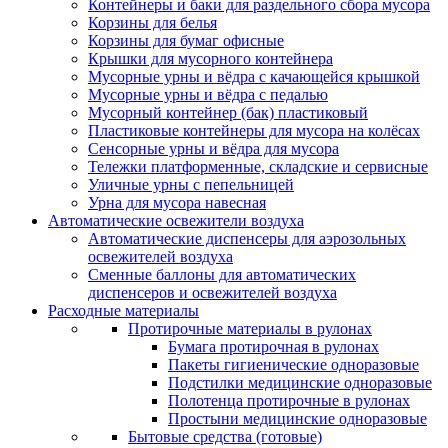
Контейнеры и баки для раздельного сбора мусора
Корзины для белья
Корзины для бумаг офисные
Крышки для мусорного контейнера
Мусорные урны и вёдра с качающейся крышкой
Мусорные урны и вёдра с педалью
Мусорный контейнер (бак) пластиковый
Пластиковые контейнеры для мусора на колёсах
Сенсорные урны и вёдра для мусора
Тележки платформенные, складские и сервисные
Уличные урны с пепельницей
Урна для мусора навесная
Автоматические освежители воздуха
Автоматические диспенсеры для аэрозольных
освежителей воздуха
Сменные баллоны для автоматических
диспенсеров и освежителей воздуха
Расходные материалы
Протирочные материалы в рулонах
Бумага протирочная в рулонах
Пакеты гигиенические одноразовые
Подстилки медицинские одноразовые
Полотенца протирочные в рулонах
Простыни медицинские одноразовые
Бытовые средства (готовые)