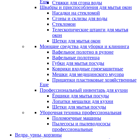
Еще
Стяжки для сгона воды
Швабры и приспособления для мытья окон
Насадки на стекломой
Сгоны и склизы для воды
Стекломои
Телескопические штанги для мытья
окон
Щетки для мытья окон
Моющие средства для уборки и клининга
Вафельное полотно в рулоне
Вафельные полотенца
Губки для мытья посуды
Коврики входные грязезащитные
Мешки для медицинского мусора
Прищепки пластиковые хозяйственные
Еще
Профессиональный инвентарь для кухни
Ёршики для мытья посуды
Лопатки мешалки для кухни
Щетки для мытья посуды
Уборочная техника профессиональная
Поломоечные машины
Пылесосы и пылеводососы
профессиональные
Ведра, урны, корзины