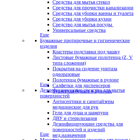
Средства для мытья стекол
Средства для прочистки канализации
Средства для уборки ванны и туалета
Средства для уборки кухни
Средство для мытья посуды
Универсальные средства
Еще
Бумажные протирочные и гигиенические
изделия
Коастеры подставки под чашку
Листовые бумажные полотенца (Z, V
типа сложения)
Покрытия на сидение унитаза
одноразовые
Полотенца бумажные в рулоне
Еще
Салфетки для диспенсеров
Дезинфицирующие средства для мытья
Туалетная бумага в рулонах
поверхностей
Антисептики и санитайзеры
медицинские для рук
Гели для душа и шампуни
ДВУ и стерилизация
Дезинфицирующие средства для
поверхностей и изделий
Еще
мед.назначения
Моющие и чистящие средства для посуды