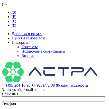
(
Р
)
($)
(
Р
)
(€)
(£)
Доставка и оплата
Пункты самовывоза
Информация
Контакты
Подарочные сертификаты
Возврат
+7(495)204-10-90
+7(925)772-38-86
info@astrasept.ru
Заказать обратный звонок
Ваше имя
Телефон