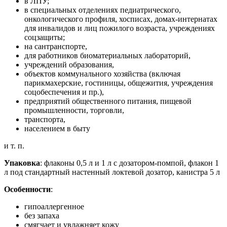
в ЛПУ;
в специальных отделениях педиатрического,
онкологического профиля, хосписах, домах-интернатах
для инвалидов и лиц пожилого возраста, учреждениях
соцзащиты;
на сантранспорте,
для работников биоматериальных лабораторий,
учреждений образования,
объектов коммунального хозяйства (включая
парикмахерские, гостиницы, общежития, учреждения
соцобеспечения и пр.),
предприятий общественного питания, пищевой
промышленности, торговли,
транспорта,
населением в быту
и т. п.
Упаковка
: флаконы 0,5 л и 1 л с дозатором-помпой, флакон 1
л под стандартный настенный локтевой дозатор, канистра 5 л
Особенности
:
гипоаллергенное
без запаха
смягчает и увлажняет кожу