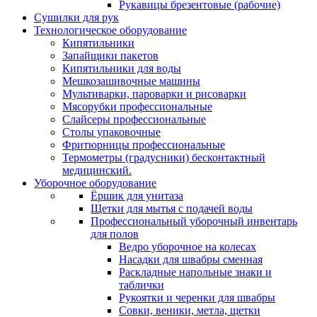
Рукавицы брезентовые (рабочие)
Сушилки для рук
Технологическое оборудование
Кипятильники
Запайщики пакетов
Кипятильники для воды
Мешкозашивочные машины
Мультиварки, пароварки и рисоварки
Мясорубки профессиональные
Слайсеры профессиональные
Столы упаковочные
Фритюрницы профессиональные
Термометры (градусники) бесконтактный
медицинский.
Уборочное оборудование
Ёршик для унитаза
Щетки для мытья с подачей воды
Профессиональный уборочный инвентарь
для полов
Ведро уборочное на колесах
Насадки для швабры сменная
Раскладные напольные знаки и
таблички
Рукоятки и черенки для швабры
Совки, веники, метла, щетки