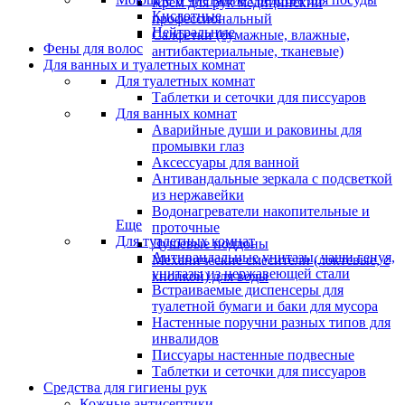
Крем для рук медицинский
Кислотные
профессиональный
Нейтральные
Салфетки (бумажные, влажные,
Фены для волос
антибактериальные, тканевые)
Для ванных и туалетных комнат
Для туалетных комнат
Таблетки и сеточки для писсуаров
Для ванных комнат
Аварийные души и раковины для
промывки глаз
Аксессуары для ванной
Антивандальные зеркала с подсветкой
из нержавейки
Водонагреватели накопительные и
Еще
проточные
Для туалетных комнат
Душевые поддоны
Антивандальные унитазы, чаши генуя,
Механические смесители (локтевые, с
унитазы из нержавеющей стали
кнопкой) для воды
Встраиваемые диспенсеры для
туалетной бумаги и баки для мусора
Настенные поручни разных типов для
инвалидов
Писсуары настенные подвесные
Таблетки и сеточки для писсуаров
Средства для гигиены рук
Кожные антисептики