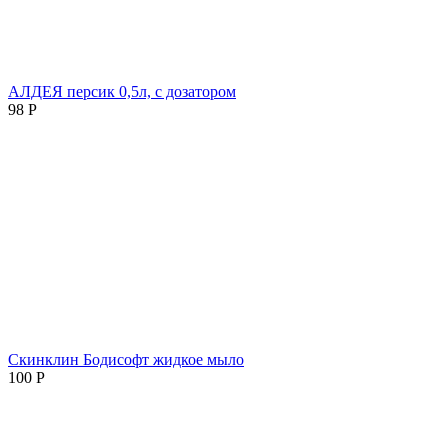
АЛДЕЯ персик 0,5л, с дозатором
98
Р
Скинклин Бодисофт жидкое мыло
100
Р