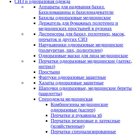
СИЗ и одноразовая одежда
Аппараты для надевания бахил.
Бахиломашины и бахилонадеватели
Бахилы одноразовые медицинские
Держатель для бумажных полотенец и
медицинских простыней в рулонах
Диспенсеры для бахил, полотенец, масок,
перчаток и других СИЗ
Нарукавники одноразовые медицинские
(полиуретан, пвх, полиэтилен)
Одноразовые маски для лица медицинские
Перчатки одноразовые медицинские (латекс,
нитрил)
Простыни
Фартуки одноразовые защитные
Халаты одноразовые защитные
Шапочки одноразовые, медицинские береты
(шарлотты)
Спецодежда медицинская
Комбинезоны медицинские
одноразовые (каспер)
Перчатки и рукавицы хб
Перчатки резиновые и латексные
(хозяйственные)
Перчатки специализированные