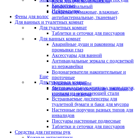
Крем для рук медицинский
Кислотные
профессиональный
Нейтральные
Салфетки (бумажные, влажные,
Фены для волос
антибактериальные, тканевые)
Для ванных и туалетных комнат
Для туалетных комнат
Таблетки и сеточки для писсуаров
Для ванных комнат
Аварийные души и раковины для
промывки глаз
Аксессуары для ванной
Антивандальные зеркала с подсветкой
из нержавейки
Водонагреватели накопительные и
Еще
проточные
Для туалетных комнат
Душевые поддоны
Антивандальные унитазы, чаши генуя,
Механические смесители (локтевые, с
унитазы из нержавеющей стали
кнопкой) для воды
Встраиваемые диспенсеры для
туалетной бумаги и баки для мусора
Настенные поручни разных типов для
инвалидов
Писсуары настенные подвесные
Таблетки и сеточки для писсуаров
Средства для гигиены рук
Кожные антисептики