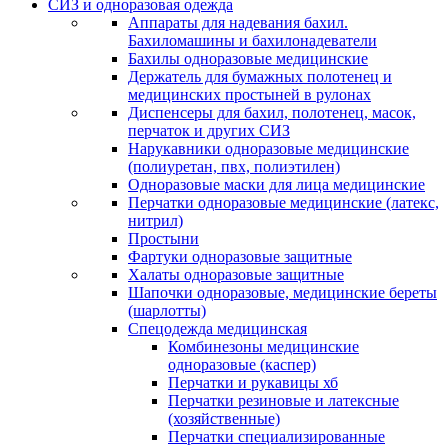
СИЗ и одноразовая одежда
Аппараты для надевания бахил.
Бахиломашины и бахилонадеватели
Бахилы одноразовые медицинские
Держатель для бумажных полотенец и
медицинских простыней в рулонах
Диспенсеры для бахил, полотенец, масок,
перчаток и других СИЗ
Нарукавники одноразовые медицинские
(полиуретан, пвх, полиэтилен)
Одноразовые маски для лица медицинские
Перчатки одноразовые медицинские (латекс,
нитрил)
Простыни
Фартуки одноразовые защитные
Халаты одноразовые защитные
Шапочки одноразовые, медицинские береты
(шарлотты)
Спецодежда медицинская
Комбинезоны медицинские
одноразовые (каспер)
Перчатки и рукавицы хб
Перчатки резиновые и латексные
(хозяйственные)
Перчатки специализированные