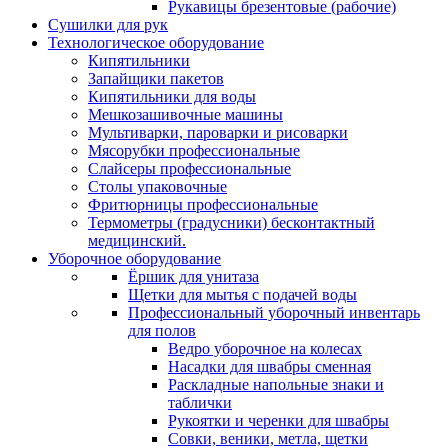
Рукавицы брезентовые (рабочие)
Сушилки для рук
Технологическое оборудование
Кипятильники
Запайщики пакетов
Кипятильники для воды
Мешкозашивочные машины
Мультиварки, пароварки и рисоварки
Мясорубки профессиональные
Слайсеры профессиональные
Столы упаковочные
Фритюрницы профессиональные
Термометры (градусники) бесконтактный
медицинский.
Уборочное оборудование
Ёршик для унитаза
Щетки для мытья с подачей воды
Профессиональный уборочный инвентарь
для полов
Ведро уборочное на колесах
Насадки для швабры сменная
Раскладные напольные знаки и
таблички
Рукоятки и черенки для швабры
Совки, веники, метла, щетки