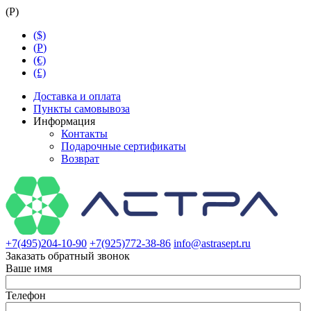
(
Р
)
($)
(
Р
)
(€)
(£)
Доставка и оплата
Пункты самовывоза
Информация
Контакты
Подарочные сертификаты
Возврат
+7(495)204-10-90
+7(925)772-38-86
info@astrasept.ru
Заказать обратный звонок
Ваше имя
Телефон