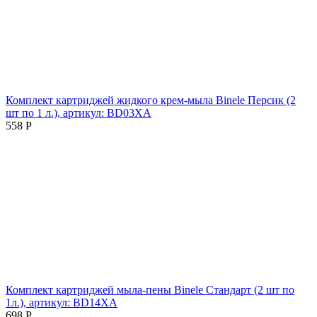
Комплект картриджей жидкого крем-мыла Binele Персик (2
шт по 1 л.), артикул: BD03XA
558
Р
Комплект картриджей мыла-пены Binele Стандарт (2 шт по
1л.), артикул: BD14XA
698
Р