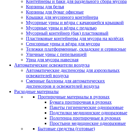
Контейнеры и баки для раздельного сбора мусора
Корзины для белья
Корзины для бумаг офисные
Крышки для мусорного контейнера
Мусорные урны и вёдра с качающейся крышкой
Мусорные урны и вёдра с педалью
Мусорный контейнер (бак) пластиковый
Пластиковые контейнеры для мусора на колёсах
Сенсорные урны и вёдра для мусора
Тележки платформенные, складские и сервисные
Уличные урны с пепельницей
Урна для мусора навесная
Автоматические освежители воздуха
Автоматические диспенсеры для аэрозольных
освежителей воздуха
Сменные баллоны для автоматических
диспенсеров и освежителей воздуха
Расходные материалы
Протирочные материалы в рулонах
Бумага протирочная в рулонах
Пакеты гигиенические одноразовые
Подстилки медицинские одноразовые
Полотенца протирочные в рулонах
Простыни медицинские одноразовые
Бытовые средства (готовые)