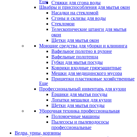
Еще
Стяжки для сгона воды
Швабры и приспособления для мытья окон
Насадки на стекломой
Сгоны и склизы для воды
Стекломои
Телескопические штанги для мытья
окон
Щетки для мытья окон
Моющие средства для уборки и клининга
Вафельное полотно в рулоне
Вафельные полотенца
Губки для мытья посуды
Коврики входные грязезащитные
Мешки для медицинского мусора
Прищепки пластиковые хозяйственные
Еще
Профессиональный инвентарь для кухни
Ёршики для мытья посуды
Лопатки мешалки для кухни
Щетки для мытья посуды
Уборочная техника профессиональная
Поломоечные машины
Пылесосы и пылеводососы
профессиональные
Ведра, урны, корзины