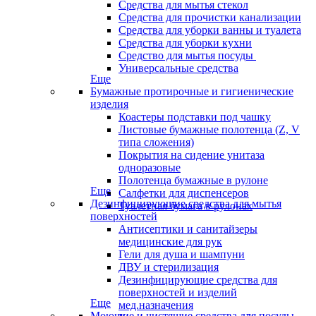
Средства для мытья стекол
Средства для прочистки канализации
Средства для уборки ванны и туалета
Средства для уборки кухни
Средство для мытья посуды
Универсальные средства
Еще
Бумажные протирочные и гигиенические
изделия
Коастеры подставки под чашку
Листовые бумажные полотенца (Z, V
типа сложения)
Покрытия на сидение унитаза
одноразовые
Полотенца бумажные в рулоне
Еще
Салфетки для диспенсеров
Дезинфицирующие средства для мытья
Туалетная бумага в рулонах
поверхностей
Антисептики и санитайзеры
медицинские для рук
Гели для душа и шампуни
ДВУ и стерилизация
Дезинфицирующие средства для
поверхностей и изделий
Еще
мед.назначения
Моющие и чистящие средства для посуды