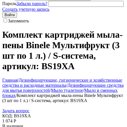
Пароль
Забыли пароль?
Создать учетную запись
Войти
Запомнить
Комплект картриджей мыла-
пены Binele Мультифрукт (3
шт по 1 л.) / S-система,
артикул: BS19XA
Главная
/
Дезинфицирующие, гигиенические и хозяйственные
средства и расходные материалы
/
Дезинфицирующие средства
для мытья поверхностей
/
Мыло туалетное
/
Мыло в сменных
блоках
/
Комплект картриджей мыла-пены Binele Мультифрукт
(3 шт по 1 л.) / S-система, артикул: BS19XA
Задать вопрос
КОД:
BS19XA
1 074
Р
В наличии