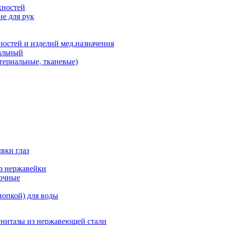
хностей
е для рук
остей и изделий мед.назначения
альный
териальные, тканевые)
вки глаз
из нержавейки
точные
нопкой) для воды
унитазы из нержавеющей стали