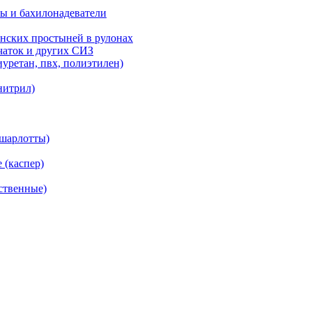
ы и бахилонадеватели
нских простыней в рулонах
рчаток и других СИЗ
уретан, пвх, полиэтилен)
нитрил)
(шарлотты)
 (каспер)
ственные)