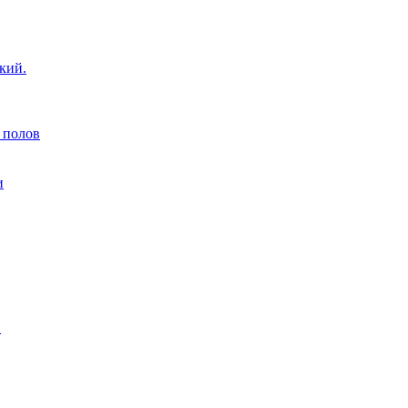
кий.
 полов
и
н