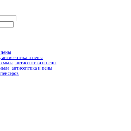
и пены
, антисептика и пены
о мыла, антисептика и пены
мыла, антисептика и пены
спенсеров