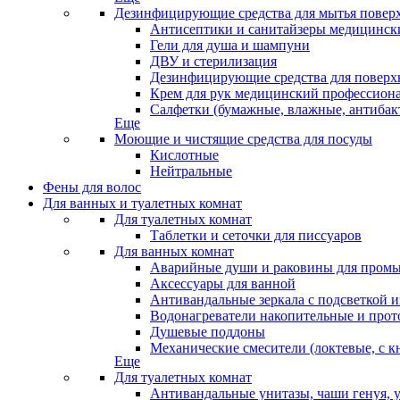
Дезинфицирующие средства для мытья повер
Антисептики и санитайзеры медицински
Гели для душа и шампуни
ДВУ и стерилизация
Дезинфицирующие средства для поверхн
Крем для рук медицинский профессион
Салфетки (бумажные, влажные, антибак
Еще
Моющие и чистящие средства для посуды
Кислотные
Нейтральные
Фены для волос
Для ванных и туалетных комнат
Для туалетных комнат
Таблетки и сеточки для писсуаров
Для ванных комнат
Аварийные души и раковины для промы
Аксессуары для ванной
Антивандальные зеркала с подсветкой 
Водонагреватели накопительные и про
Душевые поддоны
Механические смесители (локтевые, с к
Еще
Для туалетных комнат
Антивандальные унитазы, чаши генуя, 