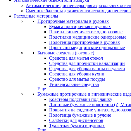
Автоматические освежители воздуха
Автоматические диспенсеры для аэрозольных освеж
Сменные баллоны для автоматических диспенсеров
Расходные материалы
Протирочные материалы в рулонах
Бумага протирочная в рулонах
Пакеты гигиенические одноразовые
Подстилки медицинские одноразовые
Полотенца протирочные в рулонах
Простыни медицинские одноразовые
Бытовые средства (готовые)
Средства для мытья стекол
Средства для прочистки канализации
Средства для уборки ванны и туалета
Средства для уборки кухни
Средство для мытья посуды
Универсальные средства
Еще
Бумажные протирочные и гигиенические изд
Коастеры подставки под чашку
Листовые бумажные полотенца (Z, V ти
Покрытия на сидение унитаза одноразо
Полотенца бумажные в рулоне
Салфетки для диспенсеров
Туалетная бумага в рулонах
Еще