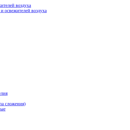
ителей воздуха
 и освежителей воздуха
елия
па сложения)
вые