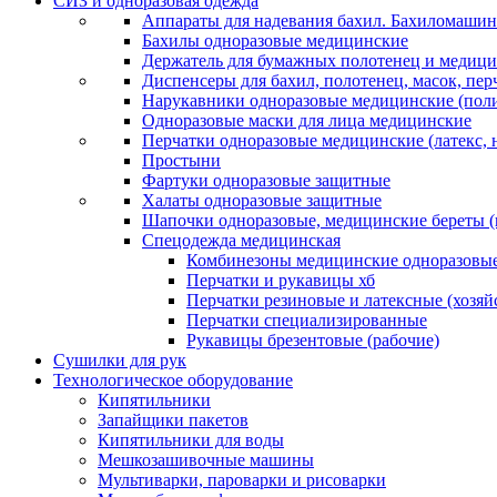
СИЗ и одноразовая одежда
Аппараты для надевания бахил. Бахиломашин
Бахилы одноразовые медицинские
Держатель для бумажных полотенец и медици
Диспенсеры для бахил, полотенец, масок, пе
Нарукавники одноразовые медицинские (поли
Одноразовые маски для лица медицинские
Перчатки одноразовые медицинские (латекс, 
Простыни
Фартуки одноразовые защитные
Халаты одноразовые защитные
Шапочки одноразовые, медицинские береты 
Спецодежда медицинская
Комбинезоны медицинские одноразовые
Перчатки и рукавицы хб
Перчатки резиновые и латексные (хозяй
Перчатки специализированные
Рукавицы брезентовые (рабочие)
Сушилки для рук
Технологическое оборудование
Кипятильники
Запайщики пакетов
Кипятильники для воды
Мешкозашивочные машины
Мультиварки, пароварки и рисоварки