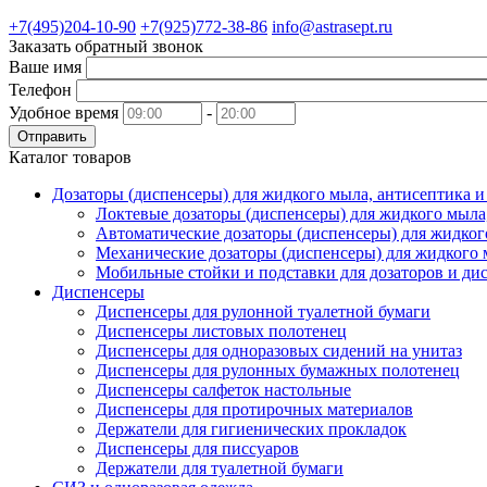
+7(495)204-10-90
+7(925)772-38-86
info@astrasept.ru
Заказать обратный звонок
Ваше имя
Телефон
Удобное время
-
Отправить
Каталог товаров
Дозаторы (диспенсеры) для жидкого мыла, антисептика 
Локтевые дозаторы (диспенсеры) для жидкого мыла
Автоматические дозаторы (диспенсеры) для жидког
Механические дозаторы (диспенсеры) для жидкого 
Мобильные стойки и подставки для дозаторов и ди
Диспенсеры
Диспенсеры для рулонной туалетной бумаги
Диспенсеры листовых полотенец
Диспенсеры для одноразовых сидений на унитаз
Диспенсеры для рулонных бумажных полотенец
Диспенсеры салфеток настольные
Диспенсеры для протирочных материалов
Держатели для гигиенических прокладок
Диспенсеры для писсуаров
Держатели для туалетной бумаги