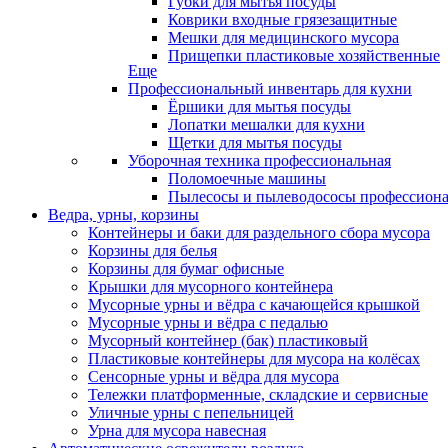
Губки для мытья посуды
Коврики входные грязезащитные
Мешки для медицинского мусора
Прищепки пластиковые хозяйственные
Еще
Профессиональный инвентарь для кухни
Ёршики для мытья посуды
Лопатки мешалки для кухни
Щетки для мытья посуды
Уборочная техника профессиональная
Поломоечные машины
Пылесосы и пылеводососы профессион
Ведра, урны, корзины
Контейнеры и баки для раздельного сбора мусора
Корзины для белья
Корзины для бумаг офисные
Крышки для мусорного контейнера
Мусорные урны и вёдра с качающейся крышкой
Мусорные урны и вёдра с педалью
Мусорный контейнер (бак) пластиковый
Пластиковые контейнеры для мусора на колёсах
Сенсорные урны и вёдра для мусора
Тележки платформенные, складские и сервисные
Уличные урны с пепельницей
Урна для мусора навесная