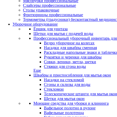
Мясорубки профессиональные
Слайсеры профессиональные
Столы упаковочные
Фритюрницы профессиональные
Термометры (градусники) бесконтактный медицинс
Уборочное оборудование
Ёршик для унитаза
Щетки для мытья с подачей воды
Профессиональный уборочный инвентарь для
Ведро уборочное на колесах
Насадки для швабры сменная
Раскладные напольные знаки и табличк
Рукоятки и черенки для швабры
Совки, веники, метла, щетки
Стяжки для сгона воды
Еще
Швабры и приспособления для мытья окон
Насадки на стекломой
Сгоны и склизы для воды
Стекломои
Телескопические штанги для мытья око
Щетки для мытья окон
Моющие средства для уборки и клининга
Вафельное полотно в рулоне
Вафельные полотенца