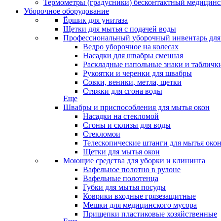
Термометры (градусники) бесконтактный медицинс
Уборочное оборудование
Ёршик для унитаза
Щетки для мытья с подачей воды
Профессиональный уборочный инвентарь для
Ведро уборочное на колесах
Насадки для швабры сменная
Раскладные напольные знаки и табличк
Рукоятки и черенки для швабры
Совки, веники, метла, щетки
Стяжки для сгона воды
Еще
Швабры и приспособления для мытья окон
Насадки на стекломой
Сгоны и склизы для воды
Стекломои
Телескопические штанги для мытья око
Щетки для мытья окон
Моющие средства для уборки и клининга
Вафельное полотно в рулоне
Вафельные полотенца
Губки для мытья посуды
Коврики входные грязезащитные
Мешки для медицинского мусора
Прищепки пластиковые хозяйственные