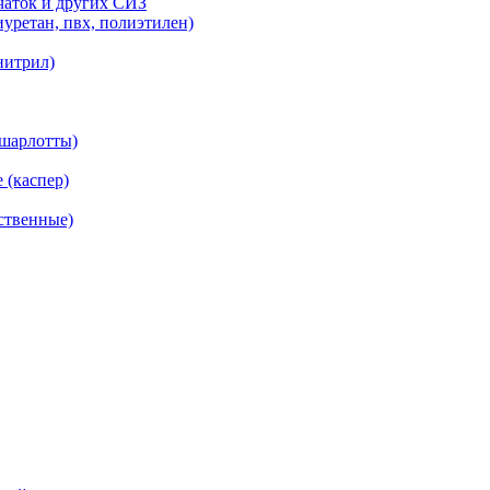
рчаток и других СИЗ
уретан, пвх, полиэтилен)
нитрил)
(шарлотты)
 (каспер)
ственные)