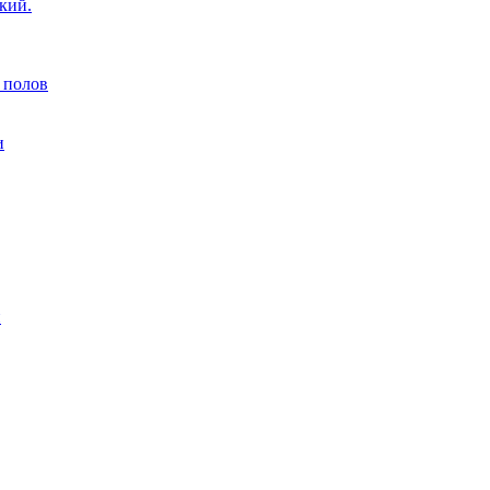
кий.
 полов
и
н