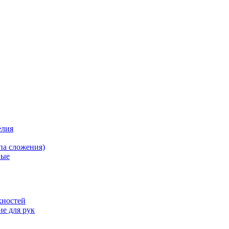
елия
па сложения)
вые
хностей
е для рук