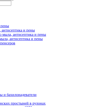
и пены
, антисептика и пены
о мыла, антисептика и пены
мыла, антисептика и пены
спенсеров
ы и бахилонадеватели
нских простыней в рулонах