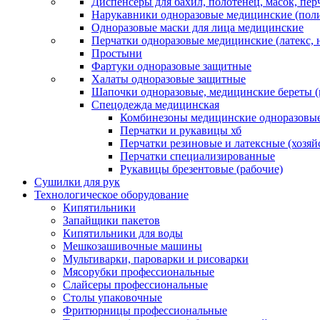
Диспенсеры для бахил, полотенец, масок, пе
Нарукавники одноразовые медицинские (поли
Одноразовые маски для лица медицинские
Перчатки одноразовые медицинские (латекс, 
Простыни
Фартуки одноразовые защитные
Халаты одноразовые защитные
Шапочки одноразовые, медицинские береты 
Спецодежда медицинская
Комбинезоны медицинские одноразовые
Перчатки и рукавицы хб
Перчатки резиновые и латексные (хозяй
Перчатки специализированные
Рукавицы брезентовые (рабочие)
Сушилки для рук
Технологическое оборудование
Кипятильники
Запайщики пакетов
Кипятильники для воды
Мешкозашивочные машины
Мультиварки, пароварки и рисоварки
Мясорубки профессиональные
Слайсеры профессиональные
Столы упаковочные
Фритюрницы профессиональные