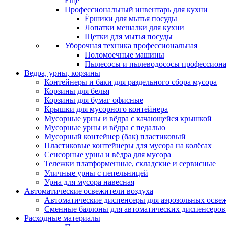
Еще
Профессиональный инвентарь для кухни
Ёршики для мытья посуды
Лопатки мешалки для кухни
Щетки для мытья посуды
Уборочная техника профессиональная
Поломоечные машины
Пылесосы и пылеводососы профессион
Ведра, урны, корзины
Контейнеры и баки для раздельного сбора мусора
Корзины для белья
Корзины для бумаг офисные
Крышки для мусорного контейнера
Мусорные урны и вёдра с качающейся крышкой
Мусорные урны и вёдра с педалью
Мусорный контейнер (бак) пластиковый
Пластиковые контейнеры для мусора на колёсах
Сенсорные урны и вёдра для мусора
Тележки платформенные, складские и сервисные
Уличные урны с пепельницей
Урна для мусора навесная
Автоматические освежители воздуха
Автоматические диспенсеры для аэрозольных освеж
Сменные баллоны для автоматических диспенсеров
Расходные материалы