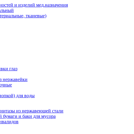
остей и изделий мед.назначения
альный
териальные, тканевые)
вки глаз
из нержавейки
точные
нопкой) для воды
унитазы из нержавеющей стали
 бумаги и баки для мусора
нвалидов