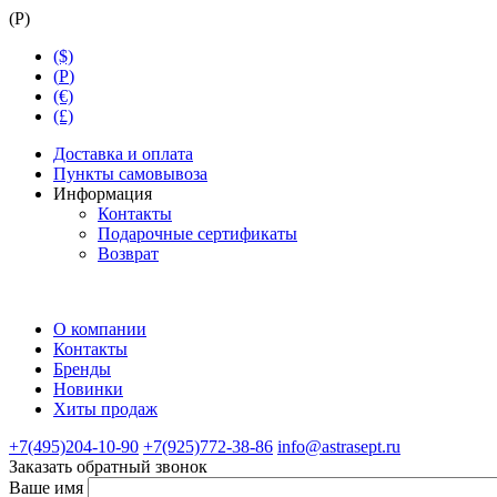
(
Р
)
($)
(
Р
)
(€)
(£)
Доставка и оплата
Пункты самовывоза
Информация
Контакты
Подарочные сертификаты
Возврат
О компании
Контакты
Бренды
Новинки
Хиты продаж
+7(495)204-10-90
+7(925)772-38-86
info@astrasept.ru
Заказать обратный звонок
Ваше имя