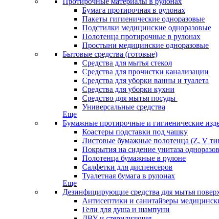
Протирочные материалы в рулонах
Бумага протирочная в рулонах
Пакеты гигиенические одноразовые
Подстилки медицинские одноразовые
Полотенца протирочные в рулонах
Простыни медицинские одноразовые
Бытовые средства (готовые)
Средства для мытья стекол
Средства для прочистки канализации
Средства для уборки ванны и туалета
Средства для уборки кухни
Средство для мытья посуды
Универсальные средства
Еще
Бумажные протирочные и гигиенические изд
Коастеры подставки под чашку
Листовые бумажные полотенца (Z, V ти
Покрытия на сидение унитаза одноразо
Полотенца бумажные в рулоне
Салфетки для диспенсеров
Туалетная бумага в рулонах
Еще
Дезинфицирующие средства для мытья повер
Антисептики и санитайзеры медицински
Гели для душа и шампуни
ДВУ и стерилизация