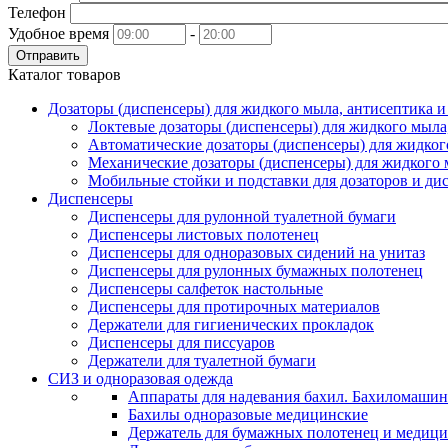
Телефон
Удобное время
-
Отправить
Каталог товаров
Дозаторы (диспенсеры) для жидкого мыла, антисептика 
Локтевые дозаторы (диспенсеры) для жидкого мыла
Автоматические дозаторы (диспенсеры) для жидког
Механические дозаторы (диспенсеры) для жидкого 
Мобильные стойки и подставки для дозаторов и ди
Диспенсеры
Диспенсеры для рулонной туалетной бумаги
Диспенсеры листовых полотенец
Диспенсеры для одноразовых сидений на унитаз
Диспенсеры для рулонных бумажных полотенец
Диспенсеры салфеток настольные
Диспенсеры для протирочных материалов
Держатели для гигиенических прокладок
Диспенсеры для писсуаров
Держатели для туалетной бумаги
СИЗ и одноразовая одежда
Аппараты для надевания бахил. Бахиломашин
Бахилы одноразовые медицинские
Держатель для бумажных полотенец и медици