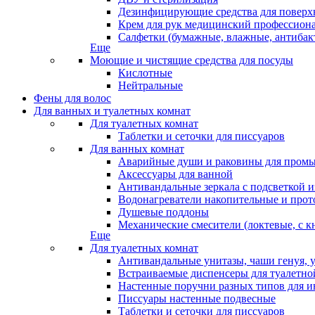
Дезинфицирующие средства для поверхн
Крем для рук медицинский профессион
Салфетки (бумажные, влажные, антибак
Еще
Моющие и чистящие средства для посуды
Кислотные
Нейтральные
Фены для волос
Для ванных и туалетных комнат
Для туалетных комнат
Таблетки и сеточки для писсуаров
Для ванных комнат
Аварийные души и раковины для промы
Аксессуары для ванной
Антивандальные зеркала с подсветкой 
Водонагреватели накопительные и про
Душевые поддоны
Механические смесители (локтевые, с к
Еще
Для туалетных комнат
Антивандальные унитазы, чаши генуя, 
Встраиваемые диспенсеры для туалетной
Настенные поручни разных типов для и
Писсуары настенные подвесные
Таблетки и сеточки для писсуаров