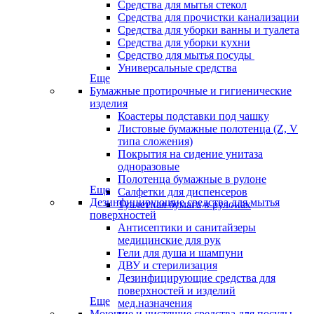
Средства для мытья стекол
Средства для прочистки канализации
Средства для уборки ванны и туалета
Средства для уборки кухни
Средство для мытья посуды
Универсальные средства
Еще
Бумажные протирочные и гигиенические
изделия
Коастеры подставки под чашку
Листовые бумажные полотенца (Z, V
типа сложения)
Покрытия на сидение унитаза
одноразовые
Полотенца бумажные в рулоне
Еще
Салфетки для диспенсеров
Дезинфицирующие средства для мытья
Туалетная бумага в рулонах
поверхностей
Антисептики и санитайзеры
медицинские для рук
Гели для душа и шампуни
ДВУ и стерилизация
Дезинфицирующие средства для
поверхностей и изделий
Еще
мед.назначения
Моющие и чистящие средства для посуды