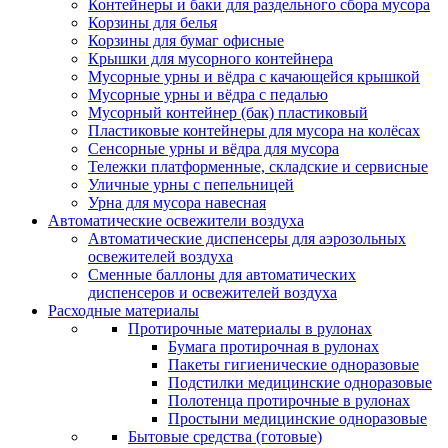
Контейнеры и баки для раздельного сбора мусора
Корзины для белья
Корзины для бумаг офисные
Крышки для мусорного контейнера
Мусорные урны и вёдра с качающейся крышкой
Мусорные урны и вёдра с педалью
Мусорный контейнер (бак) пластиковый
Пластиковые контейнеры для мусора на колёсах
Сенсорные урны и вёдра для мусора
Тележки платформенные, складские и сервисные
Уличные урны с пепельницей
Урна для мусора навесная
Автоматические освежители воздуха
Автоматические диспенсеры для аэрозольных
освежителей воздуха
Сменные баллоны для автоматических
диспенсеров и освежителей воздуха
Расходные материалы
Протирочные материалы в рулонах
Бумага протирочная в рулонах
Пакеты гигиенические одноразовые
Подстилки медицинские одноразовые
Полотенца протирочные в рулонах
Простыни медицинские одноразовые
Бытовые средства (готовые)