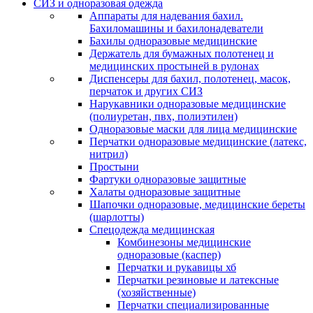
СИЗ и одноразовая одежда
Аппараты для надевания бахил.
Бахиломашины и бахилонадеватели
Бахилы одноразовые медицинские
Держатель для бумажных полотенец и
медицинских простыней в рулонах
Диспенсеры для бахил, полотенец, масок,
перчаток и других СИЗ
Нарукавники одноразовые медицинские
(полиуретан, пвх, полиэтилен)
Одноразовые маски для лица медицинские
Перчатки одноразовые медицинские (латекс,
нитрил)
Простыни
Фартуки одноразовые защитные
Халаты одноразовые защитные
Шапочки одноразовые, медицинские береты
(шарлотты)
Спецодежда медицинская
Комбинезоны медицинские
одноразовые (каспер)
Перчатки и рукавицы хб
Перчатки резиновые и латексные
(хозяйственные)
Перчатки специализированные