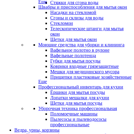
Еще
Стяжки для сгона воды
Швабры и приспособления для мытья окон
Насадки на стекломой
Сгоны и склизы для воды
Стекломои
Телескопические штанги для мытья
окон
Щетки для мытья окон
Моющие средства для уборки и клининга
Вафельное полотно в рулоне
Вафельные полотенца
Губки для мытья посуды
Коврики входные грязезащитные
Мешки для медицинского мусора
Прищепки пластиковые хозяйственные
Еще
Профессиональный инвентарь для кухни
Ёршики для мытья посуды
Лопатки мешалки для кухни
Щетки для мытья посуды
Уборочная техника профессиональная
Поломоечные машины
Пылесосы и пылеводососы
профессиональные
Ведра, урны, корзины