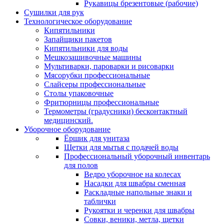
Рукавицы брезентовые (рабочие)
Сушилки для рук
Технологическое оборудование
Кипятильники
Запайщики пакетов
Кипятильники для воды
Мешкозашивочные машины
Мультиварки, пароварки и рисоварки
Мясорубки профессиональные
Слайсеры профессиональные
Столы упаковочные
Фритюрницы профессиональные
Термометры (градусники) бесконтактный
медицинский.
Уборочное оборудование
Ёршик для унитаза
Щетки для мытья с подачей воды
Профессиональный уборочный инвентарь
для полов
Ведро уборочное на колесах
Насадки для швабры сменная
Раскладные напольные знаки и
таблички
Рукоятки и черенки для швабры
Совки, веники, метла, щетки