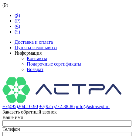
(
Р
)
($)
(
Р
)
(€)
(£)
Доставка и оплата
Пункты самовывоза
Информация
Контакты
Подарочные сертификаты
Возврат
+7(495)204-10-90
+7(925)772-38-86
info@astrasept.ru
Заказать обратный звонок
Ваше имя
Телефон