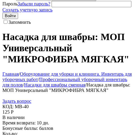
Пароль
Забыли пароль?
Создать учетную запись
Войти
Запомнить
Насадка для швабры: МОП
Универсальный
"МИКРОФИБРА МЯГКАЯ"
Главная
/
Оборудование для уборки и клининга. Инвентарь для
уборочных работ
/
Профессиональный уборочный инвентарь
для полов
/
Насадки для швабры сменная
/
Насадка для швабры:
МОП Универсальный "МИКРОФИБРА МЯГКАЯ"
Задать вопрос
КОД:
MB-40
125
Р
В наличии
Время возврата:
10 дн.
Бонусные баллы:
баллов
Кол-во: