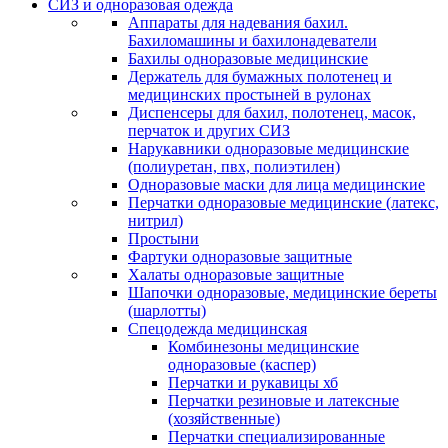
СИЗ и одноразовая одежда
Аппараты для надевания бахил.
Бахиломашины и бахилонадеватели
Бахилы одноразовые медицинские
Держатель для бумажных полотенец и
медицинских простыней в рулонах
Диспенсеры для бахил, полотенец, масок,
перчаток и других СИЗ
Нарукавники одноразовые медицинские
(полиуретан, пвх, полиэтилен)
Одноразовые маски для лица медицинские
Перчатки одноразовые медицинские (латекс,
нитрил)
Простыни
Фартуки одноразовые защитные
Халаты одноразовые защитные
Шапочки одноразовые, медицинские береты
(шарлотты)
Спецодежда медицинская
Комбинезоны медицинские
одноразовые (каспер)
Перчатки и рукавицы хб
Перчатки резиновые и латексные
(хозяйственные)
Перчатки специализированные