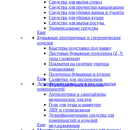
Средства для мытья стекол
Средства для прочистки канализации
Средства для уборки ванны и туалета
Средства для уборки кухни
Средство для мытья посуды
Универсальные средства
Еще
Бумажные протирочные и гигиенические
изделия
Коастеры подставки под чашку
Листовые бумажные полотенца (Z, V
типа сложения)
Покрытия на сидение унитаза
одноразовые
Полотенца бумажные в рулоне
Еще
Салфетки для диспенсеров
Дезинфицирующие средства для мытья
Туалетная бумага в рулонах
поверхностей
Антисептики и санитайзеры
медицинские для рук
Гели для душа и шампуни
ДВУ и стерилизация
Дезинфицирующие средства для
поверхностей и изделий
Еще
мед.назначения
Моющие и чистящие средства для посуды