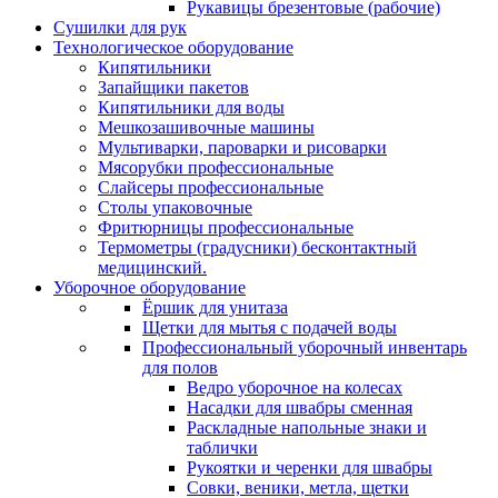
Рукавицы брезентовые (рабочие)
Сушилки для рук
Технологическое оборудование
Кипятильники
Запайщики пакетов
Кипятильники для воды
Мешкозашивочные машины
Мультиварки, пароварки и рисоварки
Мясорубки профессиональные
Слайсеры профессиональные
Столы упаковочные
Фритюрницы профессиональные
Термометры (градусники) бесконтактный
медицинский.
Уборочное оборудование
Ёршик для унитаза
Щетки для мытья с подачей воды
Профессиональный уборочный инвентарь
для полов
Ведро уборочное на колесах
Насадки для швабры сменная
Раскладные напольные знаки и
таблички
Рукоятки и черенки для швабры
Совки, веники, метла, щетки