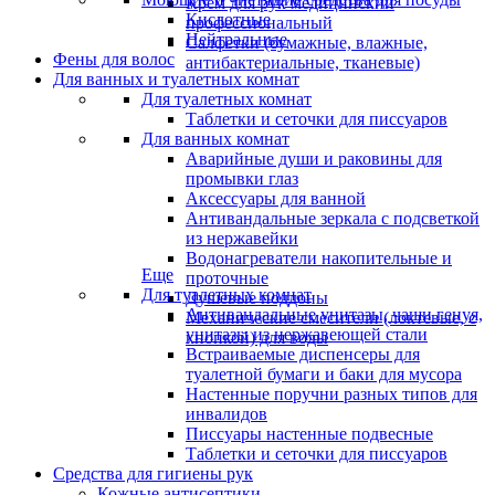
Крем для рук медицинский
Кислотные
профессиональный
Нейтральные
Салфетки (бумажные, влажные,
Фены для волос
антибактериальные, тканевые)
Для ванных и туалетных комнат
Для туалетных комнат
Таблетки и сеточки для писсуаров
Для ванных комнат
Аварийные души и раковины для
промывки глаз
Аксессуары для ванной
Антивандальные зеркала с подсветкой
из нержавейки
Водонагреватели накопительные и
Еще
проточные
Для туалетных комнат
Душевые поддоны
Антивандальные унитазы, чаши генуя,
Механические смесители (локтевые, с
унитазы из нержавеющей стали
кнопкой) для воды
Встраиваемые диспенсеры для
туалетной бумаги и баки для мусора
Настенные поручни разных типов для
инвалидов
Писсуары настенные подвесные
Таблетки и сеточки для писсуаров
Средства для гигиены рук
Кожные антисептики