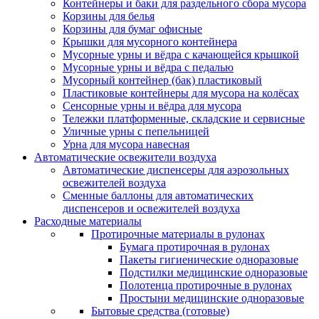
Контейнеры и баки для раздельного сбора мусора
Корзины для белья
Корзины для бумаг офисные
Крышки для мусорного контейнера
Мусорные урны и вёдра с качающейся крышкой
Мусорные урны и вёдра с педалью
Мусорный контейнер (бак) пластиковый
Пластиковые контейнеры для мусора на колёсах
Сенсорные урны и вёдра для мусора
Тележки платформенные, складские и сервисные
Уличные урны с пепельницей
Урна для мусора навесная
Автоматические освежители воздуха
Автоматические диспенсеры для аэрозольных
освежителей воздуха
Сменные баллоны для автоматических
диспенсеров и освежителей воздуха
Расходные материалы
Протирочные материалы в рулонах
Бумага протирочная в рулонах
Пакеты гигиенические одноразовые
Подстилки медицинские одноразовые
Полотенца протирочные в рулонах
Простыни медицинские одноразовые
Бытовые средства (готовые)