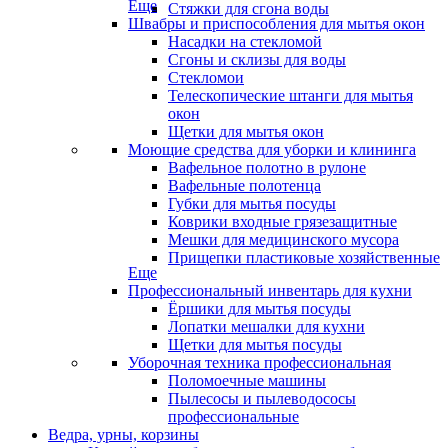
Еще
Стяжки для сгона воды
Швабры и приспособления для мытья окон
Насадки на стекломой
Сгоны и склизы для воды
Стекломои
Телескопические штанги для мытья
окон
Щетки для мытья окон
Моющие средства для уборки и клининга
Вафельное полотно в рулоне
Вафельные полотенца
Губки для мытья посуды
Коврики входные грязезащитные
Мешки для медицинского мусора
Прищепки пластиковые хозяйственные
Еще
Профессиональный инвентарь для кухни
Ёршики для мытья посуды
Лопатки мешалки для кухни
Щетки для мытья посуды
Уборочная техника профессиональная
Поломоечные машины
Пылесосы и пылеводососы
профессиональные
Ведра, урны, корзины