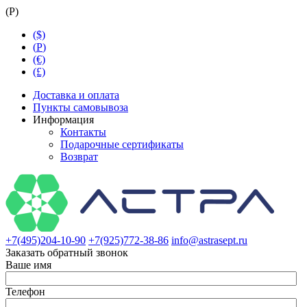
(
Р
)
($)
(
Р
)
(€)
(£)
Доставка и оплата
Пункты самовывоза
Информация
Контакты
Подарочные сертификаты
Возврат
+7(495)204-10-90
+7(925)772-38-86
info@astrasept.ru
Заказать обратный звонок
Ваше имя
Телефон