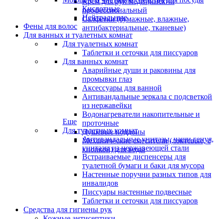
Крем для рук медицинский
Кислотные
профессиональный
Нейтральные
Салфетки (бумажные, влажные,
Фены для волос
антибактериальные, тканевые)
Для ванных и туалетных комнат
Для туалетных комнат
Таблетки и сеточки для писсуаров
Для ванных комнат
Аварийные души и раковины для
промывки глаз
Аксессуары для ванной
Антивандальные зеркала с подсветкой
из нержавейки
Водонагреватели накопительные и
Еще
проточные
Для туалетных комнат
Душевые поддоны
Антивандальные унитазы, чаши генуя,
Механические смесители (локтевые, с
унитазы из нержавеющей стали
кнопкой) для воды
Встраиваемые диспенсеры для
туалетной бумаги и баки для мусора
Настенные поручни разных типов для
инвалидов
Писсуары настенные подвесные
Таблетки и сеточки для писсуаров
Средства для гигиены рук
Кожные антисептики