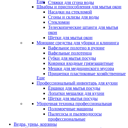
Еще
Стяжки для сгона воды
Швабры и приспособления для мытья окон
Насадки на стекломой
Сгоны и склизы для воды
Стекломои
Телескопические штанги для мытья
окон
Щетки для мытья окон
Моющие средства для уборки и клининга
Вафельное полотно в рулоне
Вафельные полотенца
Губки для мытья посуды
Коврики входные грязезащитные
Мешки для медицинского мусора
Прищепки пластиковые хозяйственные
Еще
Профессиональный инвентарь для кухни
Ёршики для мытья посуды
Лопатки мешалки для кухни
Щетки для мытья посуды
Уборочная техника профессиональная
Поломоечные машины
Пылесосы и пылеводососы
профессиональные
Ведра, урны, корзины