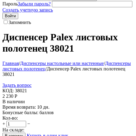
Пароль
Забыли пароль?
Создать учетную запись
Войти
Запомнить
Диспенсер Palex листовых
полотенец 38021
Главная
/
Диспенсеры настольные или настенные
/
Диспенсеры
листовых полотенец
/
Диспенсер Palex листовых полотенец
38021
Задать вопрос
КОД:
38021
2 230
Р
В наличии
Время возврата:
10 дн.
Бонусные баллы:
баллов
Кол-во:
+
−
На складе:
Купить в один клик
В корзину