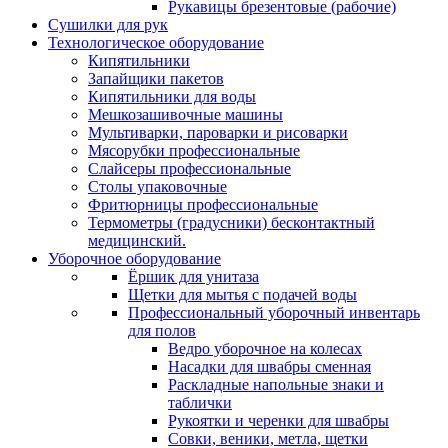
Рукавицы брезентовые (рабочие)
Сушилки для рук
Технологическое оборудование
Кипятильники
Запайщики пакетов
Кипятильники для воды
Мешкозашивочные машины
Мультиварки, пароварки и рисоварки
Мясорубки профессиональные
Слайсеры профессиональные
Столы упаковочные
Фритюрницы профессиональные
Термометры (градусники) бесконтактный
медицинский.
Уборочное оборудование
Ёршик для унитаза
Щетки для мытья с подачей воды
Профессиональный уборочный инвентарь
для полов
Ведро уборочное на колесах
Насадки для швабры сменная
Раскладные напольные знаки и
таблички
Рукоятки и черенки для швабры
Совки, веники, метла, щетки