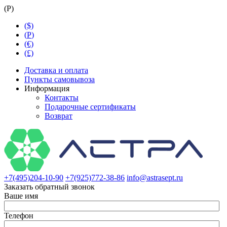
(
Р
)
($)
(
Р
)
(€)
(£)
Доставка и оплата
Пункты самовывоза
Информация
Контакты
Подарочные сертификаты
Возврат
+7(495)204-10-90
+7(925)772-38-86
info@astrasept.ru
Заказать обратный звонок
Ваше имя
Телефон