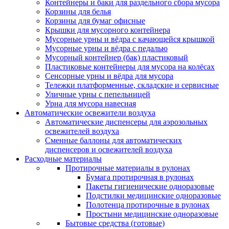
Контейнеры и баки для раздельного сбора мусора
Корзины для белья
Корзины для бумаг офисные
Крышки для мусорного контейнера
Мусорные урны и вёдра с качающейся крышкой
Мусорные урны и вёдра с педалью
Мусорный контейнер (бак) пластиковый
Пластиковые контейнеры для мусора на колёсах
Сенсорные урны и вёдра для мусора
Тележки платформенные, складские и сервисные
Уличные урны с пепельницей
Урна для мусора навесная
Автоматические освежители воздуха
Автоматические диспенсеры для аэрозольных
освежителей воздуха
Сменные баллоны для автоматических
диспенсеров и освежителей воздуха
Расходные материалы
Протирочные материалы в рулонах
Бумага протирочная в рулонах
Пакеты гигиенические одноразовые
Подстилки медицинские одноразовые
Полотенца протирочные в рулонах
Простыни медицинские одноразовые
Бытовые средства (готовые)