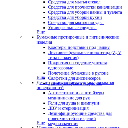
Средства для мытья стекол
Средства для прочистки канализации
Средства для уборки ванны и туалета
Средства для уборки кухни
Средство для мытья посуды
Универсальные средства
Еще
Бумажные протирочные и гигиенические
изделия
Коастеры подставки под чашку
Листовые бумажные полотенца (Z, V
типа сложения)
Покрытия на сидение унитаза
одноразовые
Полотенца бумажные в рулоне
Еще
Салфетки для диспенсеров
Дезинфицирующие средства для мытья
Туалетная бумага в рулонах
поверхностей
Антисептики и санитайзеры
медицинские для рук
Гели для душа и шампуни
ДВУ и стерилизация
Дезинфицирующие средства для
поверхностей и изделий
Еще
мед.назначения
Моющие и чистящие средства для посуды