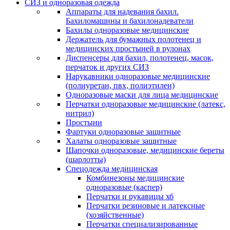
СИЗ и одноразовая одежда
Аппараты для надевания бахил.
Бахиломашины и бахилонадеватели
Бахилы одноразовые медицинские
Держатель для бумажных полотенец и
медицинских простыней в рулонах
Диспенсеры для бахил, полотенец, масок,
перчаток и других СИЗ
Нарукавники одноразовые медицинские
(полиуретан, пвх, полиэтилен)
Одноразовые маски для лица медицинские
Перчатки одноразовые медицинские (латекс,
нитрил)
Простыни
Фартуки одноразовые защитные
Халаты одноразовые защитные
Шапочки одноразовые, медицинские береты
(шарлотты)
Спецодежда медицинская
Комбинезоны медицинские
одноразовые (каспер)
Перчатки и рукавицы хб
Перчатки резиновые и латексные
(хозяйственные)
Перчатки специализированные